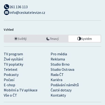
261 136 113
info@ceskatelevize.cz
Vzhled
Světlý
Tmavý
Systém
TV program
Pro média
Živé vysílání
Reklama
TV poplatky
Studio Brno
Teletext
Studio Ostrava
Podcasty
Rada ČT
Počasí
Kariéra
E-shop
Podávání námětů
Mobilní a TV aplikace
Časté dotazy
Vše o ČT
Kontakty