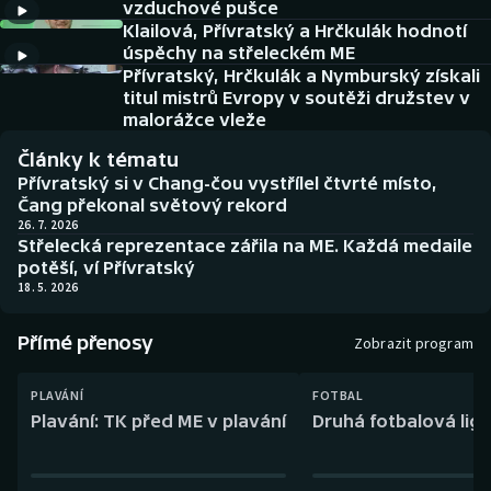
vzduchové pušce
Baseball a softbal
Soutěže
Klailová, Přívratský a Hrčkulák hodnotí
úspěchy na střeleckém ME
Basketbal
Historické návraty
Přívratský, Hrčkulák a Nymburský získali
titul mistrů Evropy v soutěži družstev v
Biatlon
Aplikace ČT sport
malorážce vleže
Články k tématu
Boby a skeleton
AZ kvíz
Přívratský si v Chang-čou vystřílel čtvrté místo,
Čang překonal světový rekord
Box
26. 7. 2026
Střelecká reprezentace zářila na ME. Každá medaile
potěší, ví Přívratský
Curling
18. 5. 2026
Dostihy
Přímé přenosy
Zobrazit program
Florbal
PLAVÁNÍ
FOTBAL
Plavání: TK před ME v plavání
Druhá fotbalová liga
Futsal
Golf