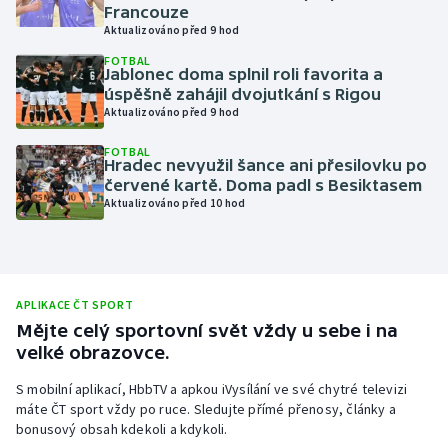
Francouze
Olympijské hry
Aktualizováno před 9 hod
FOTBAL
Jablonec doma splnil roli favorita a
Parasport
úspěšně zahájil dvojutkání s Rigou
Aktualizováno před 9 hod
Plavání
FOTBAL
Hradec nevyužil šance ani přesilovku po
Plážový volejbal
červené kartě. Doma padl s Besiktasem
Aktualizováno před 10 hod
Ragby
Rychlobruslení
APLIKACE ČT SPORT
Rychlostní kanoistika
Mějte celý sportovní svět vždy u sebe i na
velké obrazovce.
Short track
S mobilní aplikací, HbbTV a apkou iVysílání ve své chytré televizi
máte ČT sport vždy po ruce. Sledujte přímé přenosy, články a
Sportovní střelba
bonusový obsah kdekoli a kdykoli.