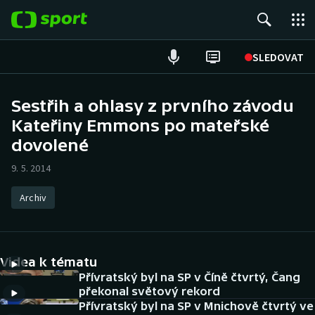
POPULÁRNÍ
SLEDOVAT
Fotbal
Sestřih a ohlasy z prvního závodu
Kateřiny Emmons po mateřské
Hokej
dovolené
Tenis
9. 5. 2014
Atletika
Archiv
Cyklistika
DALŠÍ SPORTY
Videa k tématu
Přívratský byl na SP v Číně čtvrtý, Čang
Americký fotbal
NEPŘEHLÉDNĚTE
překonal světový rekord
Přívratský byl na SP v Mnichově čtvrtý ve