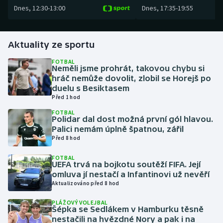
Dnes
,
12:30
-
13:00
Dnes
,
17:35
-
19:55
Gymnastika
Aktuality ze sportu
Házená
FOTBAL
Neměli jsme prohrát, takovou chybu si
Jezdectví
hráč nemůže dovolit, zlobil se Horejš po
duelu s Besiktasem
Judo
Před 1 hod
FOTBAL
Krasobruslení
Polidar dal dost možná první gól hlavou.
Palici nemám úplně špatnou, zářil
Před 8 hod
Lezení
FOTBAL
UEFA trvá na bojkotu soutěží FIFA. Její
Lyže a snowboard
omluva jí nestačí a Infantinovi už nevěří
Aktualizováno před 8 hod
Moderní pětiboj
PLÁŽOVÝ VOLEJBAL
Šépka se Sedlákem v Hamburku těsně
Motorsport
nestačili na hvězdné Nory a pak i na