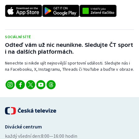
Stolní tenis
Triatlon
Veslování
SOCIÁLNÍ SÍTĚ
Odteď vám už nic neunikne. Sledujte ČT sport
Vodní slalom
i na dalších platformách.
Nenechte si nikde ujít nejnovější sportovní události. Sledujte nás i
Volejbal
na Facebooku, X, Instagramu, Threads či YouTube a buďte v obraze.
Ostatní
Divácké centrum
každý všední den:
8:00—16:00 hodin