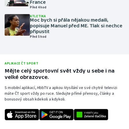
France
Před 4 hod
Olympijské hry
ATLETIKA
Moc bych si přála nějakou medaili,
Parasport
popisuje Manuel před ME. Tlak si nechce
připustit
Plavání
Před 5 hod
Plážový volejbal
Ragby
APLIKACE ČT SPORT
Mějte celý sportovní svět vždy u sebe i na
velké obrazovce.
Rychlobruslení
S mobilní aplikací, HbbTV a apkou iVysílání ve své chytré televizi
Rychlostní kanoistika
máte ČT sport vždy po ruce. Sledujte přímé přenosy, články a
bonusový obsah kdekoli a kdykoli.
Short track
Sportovní střelba