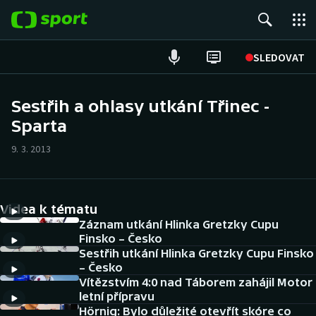
POPULÁRNÍ
SLEDOVAT
Fotbal
Sestřih a ohlasy utkání Třinec -
Sparta
Hokej
9. 3. 2013
Tenis
Atletika
Videa k tématu
Cyklistika
Záznam utkání Hlinka Gretzky Cupu
Finsko – Česko
Sestřih utkání Hlinka Gretzky Cupu Finsko
DALŠÍ SPORTY
– Česko
Vítězstvím 4:0 nad Táborem zahájil Motor
Americký fotbal
NEPŘEHLÉDNĚTE
letní přípravu
Hörnig: Bylo důležité otevřít skóre co