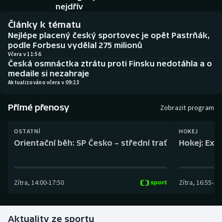
Baseball a softbal
Soutěže
nejdřív
Články k tématu
Basketbal
Historické návraty
Nejlépe placený český sportovec je opět Pastrňák,
podle Forbesu vydělal 275 milionů
Biatlon
Aplikace ČT sport
Včera v 11:56
Česká osmnáctka ztrátu proti Finsku nedotáhla a o
medaile si nezahraje
Boby a skeleton
AZ kvíz
Aktualizováno včera v 09:23
Box
Přímé přenosy
Zobrazit program
Curling
OSTATNÍ
HOKEJ
Orientační běh: SP Česko – střední trať
Hokej: Exh
Dostihy
Florbal
Zítra
,
14:00
-
17:50
Zítra
,
16:55
-
19
Futsal
Aktuality ze sportu
Golf