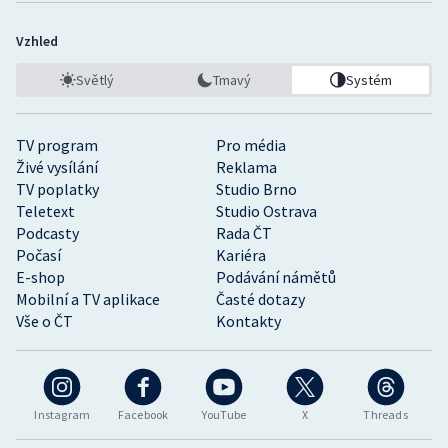
Vzhled
Světlý
Tmavý
Systém
TV program
Pro média
Živé vysílání
Reklama
TV poplatky
Studio Brno
Teletext
Studio Ostrava
Podcasty
Rada ČT
Počasí
Kariéra
E-shop
Podávání námětů
Mobilní a TV aplikace
Časté dotazy
Vše o ČT
Kontakty
Instagram
Facebook
YouTube
X
Threads