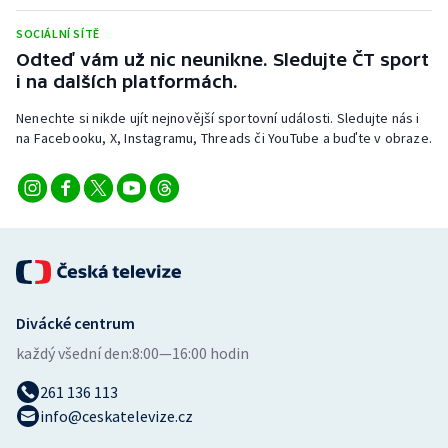
Stolní tenis
SOCIÁLNÍ SÍTĚ
Odteď vám už nic neunikne. Sledujte ČT sport
Triatlon
i na dalších platformách.
Veslování
Nenechte si nikde ujít nejnovější sportovní události. Sledujte nás i
na Facebooku, X, Instagramu, Threads či YouTube a buďte v obraze.
Vodní slalom
Volejbal
Ostatní
Divácké centrum
každý všední den:
8:00—16:00 hodin
261 136 113
info@ceskatelevize.cz