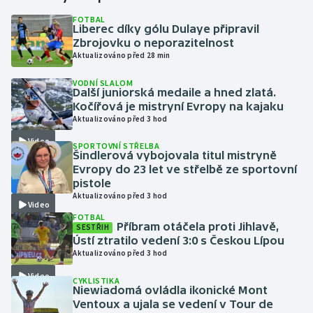
FOTBAL
Liberec díky gólu Dulaye připravil
Gymnastika
Zbrojovku o neporazitelnost
Aktualizováno před 28 min
Házená
VODNÍ SLALOM
Další juniorská medaile a hned zlatá.
Jezdectví
Kočířová je mistryní Evropy na kajaku
Aktualizováno před 3 hod
Judo
Video
SPORTOVNÍ STŘELBA
Šindlerová vybojovala titul mistryně
Krasobruslení
Evropy do 23 let ve střelbě ze sportovní
pistole
Aktualizováno před 3 hod
Lezení
Video
FOTBAL
Příbram otáčela proti Jihlavě,
SESTŘIH
Lyže a snowboard
Ústí ztratilo vedení 3:0 s Českou Lípou
Aktualizováno před 3 hod
Moderní pětiboj
Video
CYKLISTIKA
Niewiadomá ovládla ikonické Mont
Motorsport
Ventoux a ujala se vedení v Tour de