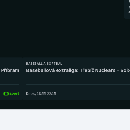
Moderní pětiboj
Triatlon
A
Motorsport
Veslování
Olympijské hry
Vodní slalom
Parasport
Volejbal
Plavání
Ostatní
BASEBALL A SOFTBAL
l Příbram
Baseballová extraliga: Třebíč Nuclears – So
Plážový volejbal
Dnes
,
18:55
-
22:15