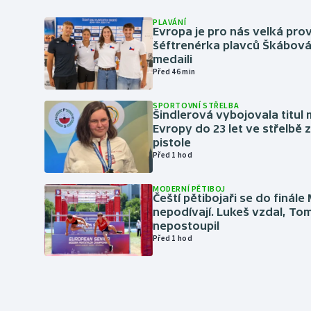
PLAVÁNÍ
Evropa je pro nás velká prov
šéftrenérka plavců Škábová 
medaili
Před 46 min
SPORTOVNÍ STŘELBA
Šindlerová vybojovala titul 
Evropy do 23 let ve střelbě 
pistole
Před 1 hod
MODERNÍ PĚTIBOJ
Čeští pětibojaři se do finále
nepodívají. Lukeš vzdal, To
nepostoupil
Před 1 hod