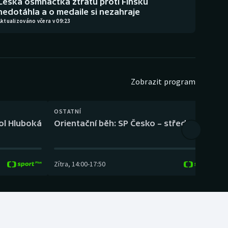
Česká osmnáctka ztrátu proti Finsku
nedotáhla a o medaile si nezahraje
ktualizováno včera v 09:23
Zobrazit program
OSTATNÍ
H
kol Hluboká
Orientační běh: SP Česko – střední trať
H
Zítra
,
14:00
-
17:50
Z