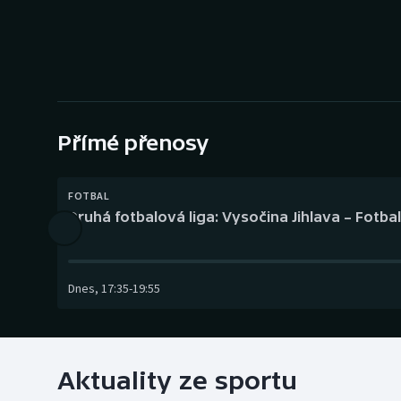
Curling
Dostihy
Florbal
Futsal
Přímé přenosy
Golf
FOTBAL
Druhá fotbalová liga: Vysočina Jihlava – Fotba
Gymnastika
Dnes
,
17:35
-
19:55
Aktuality ze sportu