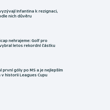
yzývají Infantina k rezignaci,
podle nich důvěru
cap nehrajeme: Golf pro
vybral letos rekordní částku
l první góly po MS a je nejlepším
 v historii Leagues Cupu