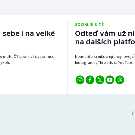
SOCIÁLNÍ SÍTĚ
 sebe i na velké
Odteď vám už nic
na dalších platf
izi máte ČT sport vždy po ruce.
Nenechte si nikde ujít nejnovější
ykoli.
Instagramu, Threads či YouTube 
Č