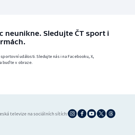
 neunikne. Sledujte ČT sport i
ormách.
 sportovní události. Sledujte nás i na Facebooku, X,
a buďte v obraze.
eská televize na sociálních sítích: