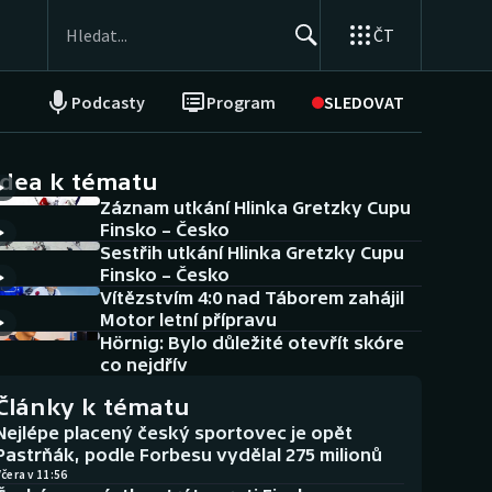
ČT
Podcasty
Program
SLEDOVAT
NEPŘEHLÉDNĚTE
Soutěže
idea k tématu
Záznam utkání Hlinka Gretzky Cupu
Historické návraty
Finsko – Česko
Sestřih utkání Hlinka Gretzky Cupu
Aplikace ČT sport
Finsko – Česko
Vítězstvím 4:0 nad Táborem zahájil
AZ kvíz
Motor letní přípravu
Hörnig: Bylo důležité otevřít skóre
co nejdřív
Články k tématu
Nejlépe placený český sportovec je opět
Pastrňák, podle Forbesu vydělal 275 milionů
čera v 11:56