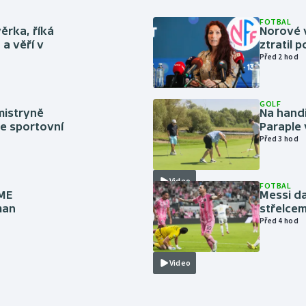
FOTBAL
ěrka, říká
Norové v
a věří v
ztratil 
Před 2 hod
GOLF
mistryně
Na handi
ze sportovní
Paraple 
Před 3 hod
Video
FOTBAL
 ME
Messi da
man
střelcem
Před 4 hod
Video