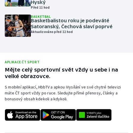
Hyský
Před 11 hod
Olympijské hry
BASKETBAL
Basketbalistou roku je podeváté
Parasport
Satoranský, Čechová slaví poprvé
Aktualizováno před 12 hod
Plavání
Plážový volejbal
APLIKACE ČT SPORT
Ragby
Mějte celý sportovní svět vždy u sebe i na
velké obrazovce.
Rychlobruslení
S mobilní aplikací, HbbTV a apkou iVysílání ve své chytré televizi
máte ČT sport vždy po ruce. Sledujte přímé přenosy, články a
Rychlostní kanoistika
bonusový obsah kdekoli a kdykoli.
Short track
Sportovní střelba