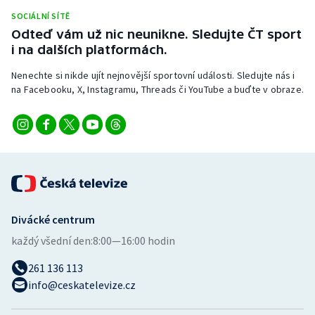
Stolní tenis
SOCIÁLNÍ SÍTĚ
Odteď vám už nic neunikne. Sledujte ČT sport
Triatlon
i na dalších platformách.
Nenechte si nikde ujít nejnovější sportovní události. Sledujte nás i
Veslování
na Facebooku, X, Instagramu, Threads či YouTube a buďte v obraze.
Vodní slalom
Volejbal
Ostatní
Divácké centrum
každý všední den:
8:00—16:00 hodin
261 136 113
info@ceskatelevize.cz