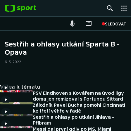
POPULÁRNÍ
SLEDOVAT
Fotbal
Sestřih a ohlasy utkání Sparta B -
Opava
Hokej
6. 5. 2022
Tenis
Atletika
Videa k tématu
Cyklistika
PSV Eindhoven s Kovářem na úvod ligy
doma jen remizoval s Fortunou Sittard
Záložník Pavel Bucha pomohl Cincinnati
DALŠÍ SPORTY
ke třetí výhře v řadě
Sestřih a ohlasy po utkání Jihlava –
Americký fotbal
NEPŘEHLÉDNĚTE
Příbram
Messi dal první góly po MS, Miami