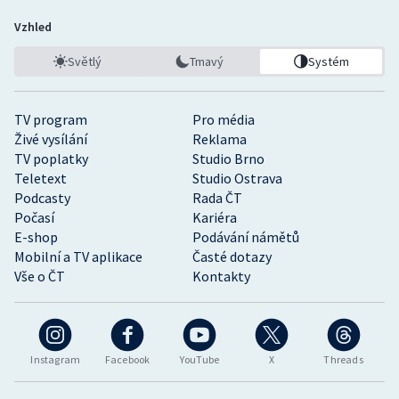
Vzhled
Světlý
Tmavý
Systém
TV program
Pro média
Živé vysílání
Reklama
TV poplatky
Studio Brno
Teletext
Studio Ostrava
Podcasty
Rada ČT
Počasí
Kariéra
E-shop
Podávání námětů
Mobilní a TV aplikace
Časté dotazy
Vše o ČT
Kontakty
Instagram
Facebook
YouTube
X
Threads