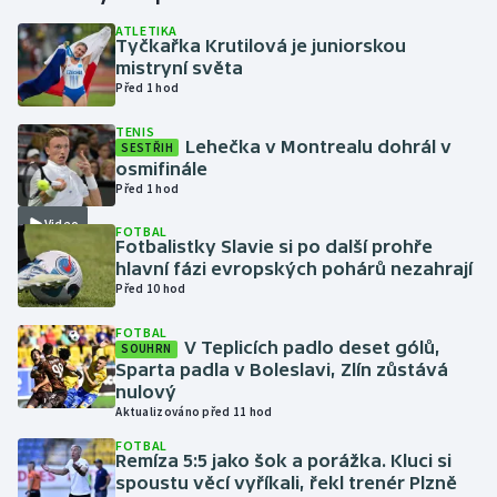
ATLETIKA
Tyčkařka Krutilová je juniorskou
Gymnastika
mistryní světa
Před 1 hod
Házená
TENIS
Lehečka v Montrealu dohrál v
SESTŘIH
Jezdectví
osmifinále
Před 1 hod
Judo
Video
FOTBAL
Fotbalistky Slavie si po další prohře
Krasobruslení
hlavní fázi evropských pohárů nezahrají
Před 10 hod
Lezení
FOTBAL
V Teplicích padlo deset gólů,
SOUHRN
Lyže a snowboard
Sparta padla v Boleslavi, Zlín zůstává
nulový
Aktualizováno před 11 hod
Moderní pětiboj
FOTBAL
Remíza 5:5 jako šok a porážka. Kluci si
Motorsport
spoustu věcí vyříkali, řekl trenér Plzně