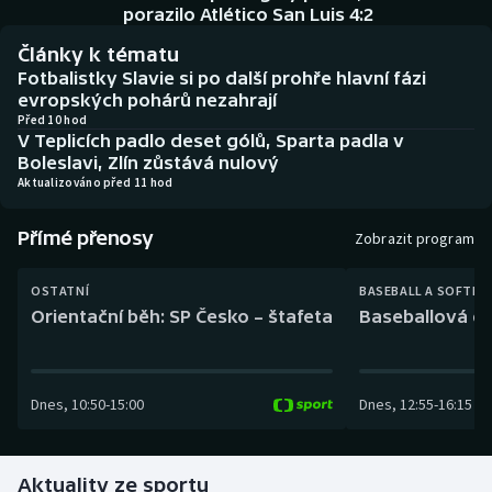
Baseball a softbal
Soutěže
porazilo Atlético San Luis 4:2
Články k tématu
Basketbal
Historické návraty
Fotbalistky Slavie si po další prohře hlavní fázi
evropských pohárů nezahrají
Biatlon
Aplikace ČT sport
Před 10 hod
V Teplicích padlo deset gólů, Sparta padla v
Boleslavi, Zlín zůstává nulový
Boby a skeleton
AZ kvíz
Aktualizováno před 11 hod
Box
Přímé přenosy
Zobrazit program
Curling
OSTATNÍ
BASEBALL A SOFTBA
Orientační běh: SP Česko – štafeta
Baseballová ex
Dostihy
Florbal
Dnes
,
10:50
-
15:00
Dnes
,
12:55
-
16:15
Futsal
Aktuality ze sportu
Golf