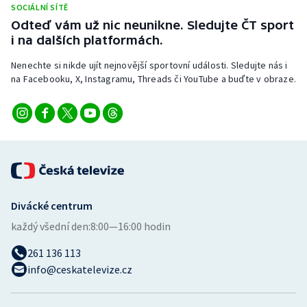
SOCIÁLNÍ SÍTĚ
Stolní tenis
Odteď vám už nic neunikne. Sledujte ČT sport
i na dalších platformách.
Triatlon
Nenechte si nikde ujít nejnovější sportovní události. Sledujte nás i
Veslování
na Facebooku, X, Instagramu, Threads či YouTube a buďte v obraze.
Vodní slalom
Volejbal
Ostatní
Divácké centrum
každý všední den:
8:00—16:00 hodin
261 136 113
info@ceskatelevize.cz