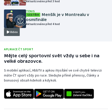
Aktualizováno před 3 hod
Olympijské hry
TENIS
Menšík je v Montrealu v
SESTŘIH
Parasport
osmifinále
Aktualizováno před 4 hod
Plavání
Video
Plážový volejbal
APLIKACE ČT SPORT
Ragby
Mějte celý sportovní svět vždy u sebe i na
velké obrazovce.
Rychlobruslení
S mobilní aplikací, HbbTV a apkou iVysílání ve své chytré televizi
máte ČT sport vždy po ruce. Sledujte přímé přenosy, články a
Rychlostní kanoistika
bonusový obsah kdekoli a kdykoli.
Short track
Sportovní střelba