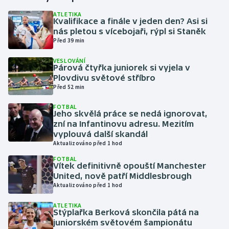
ATLETIKA
Kvalifikace a finále v jeden den? Asi si
Gymnastika
nás pletou s vícebojaři, rýpl si Staněk
Před 39 min
Házená
VESLOVÁNÍ
Párová čtyřka juniorek si vyjela v
Jezdectví
Plovdivu světové stříbro
Před 52 min
Judo
FOTBAL
Jeho skvělá práce se nedá ignorovat,
Krasobruslení
zní na Infantinovu adresu. Mezitím
vyplouvá další skandál
Aktualizováno před 1 hod
Lezení
FOTBAL
Vítek definitivně opouští Manchester
Lyže a snowboard
United, nově patří Middlesbrough
Aktualizováno před 1 hod
Moderní pětiboj
ATLETIKA
Stýplařka Berková skončila pátá na
Motorsport
juniorském světovém šampionátu