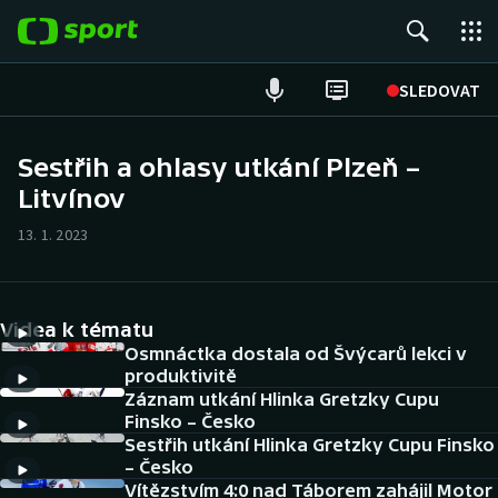
POPULÁRNÍ
SLEDOVAT
Fotbal
Sestřih a ohlasy utkání Plzeň –
Litvínov
Hokej
13. 1. 2023
Tenis
Atletika
Videa k tématu
Cyklistika
Osmnáctka dostala od Švýcarů lekci v
produktivitě
Záznam utkání Hlinka Gretzky Cupu
DALŠÍ SPORTY
Finsko – Česko
Sestřih utkání Hlinka Gretzky Cupu Finsko
Americký fotbal
NEPŘEHLÉDNĚTE
– Česko
Vítězstvím 4:0 nad Táborem zahájil Motor