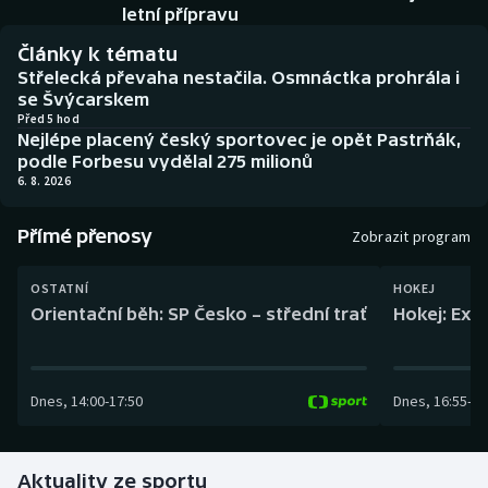
Baseball a softbal
Soutěže
letní přípravu
Články k tématu
Basketbal
Historické návraty
Střelecká převaha nestačila. Osmnáctka prohrála i
se Švýcarskem
Biatlon
Aplikace ČT sport
Před 5 hod
Nejlépe placený český sportovec je opět Pastrňák,
podle Forbesu vydělal 275 milionů
Boby a skeleton
AZ kvíz
6. 8. 2026
Box
Přímé přenosy
Zobrazit program
Curling
OSTATNÍ
HOKEJ
Orientační běh: SP Česko – střední trať
Hokej: Exh
Dostihy
Florbal
Dnes
,
14:00
-
17:50
Dnes
,
16:55
-
19
Futsal
Aktuality ze sportu
Golf