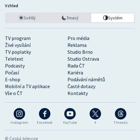
Vzhled
Světlý
Tmavý
Systém
TV program
Pro média
Živé vysílání
Reklama
TV poplatky
Studio Brno
Teletext
Studio Ostrava
Podcasty
Rada ČT
Počasí
Kariéra
E-shop
Podávání námětů
Mobilní a TV aplikace
Časté dotazy
Vše o ČT
Kontakty
Instagram
Facebook
YouTube
X
Threads
© Česká televize