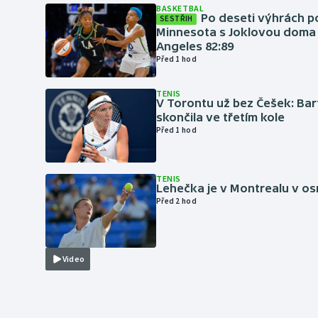
BASKETBAL
Po deseti výhrách p
SESTŘIH
Minnesota s Joklovou doma
Angeles 82:89
Před 1 hod
TENIS
V Torontu už bez Češek: Ba
skončila ve třetím kole
Před 1 hod
TENIS
Lehečka je v Montrealu v os
Před 2 hod
Video