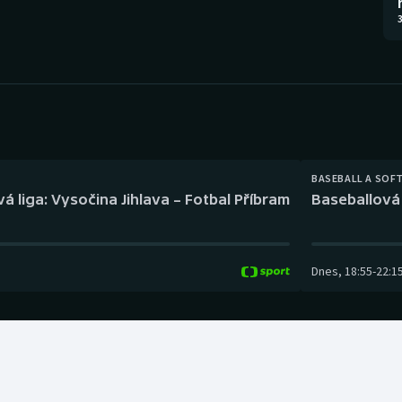
Moderní pětiboj
Triatlon
3
Motorsport
Veslování
Olympijské hry
Vodní slalom
Parasport
Volejbal
Plavání
Ostatní
BASEBALL A SOF
á liga: Vysočina Jihlava – Fotbal Příbram
Baseballová 
Plážový volejbal
Dnes
,
18:55
-
22:1