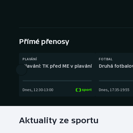
Curling
Dostihy
Florbal
Přímé přenosy
Futsal
Golf
PLAVÁNÍ
FOTBAL
Plavání: TK před ME v plavání
Druhá fotbalov
Gymnastika
Dnes
,
12:30
-
13:00
Dnes
,
17:35
-
19:55
Aktuality ze sportu