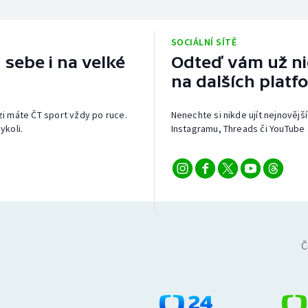
SOCIÁLNÍ SÍTĚ
 sebe i na velké
Odteď vám už nic
na dalších platf
izi máte ČT sport vždy po ruce.
Nenechte si nikde ujít nejnovější
ykoli.
Instagramu, Threads či YouTube 
Č