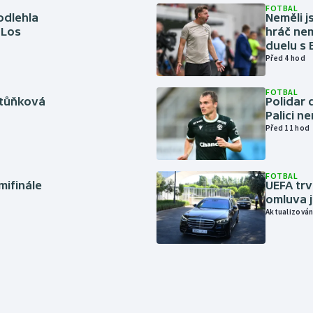
FOTBAL
odlehla
Neměli j
 Los
hráč nem
duelu s
Před 4 hod
FOTBAL
rtůňková
Polidar 
Palici n
Před 11 hod
FOTBAL
mifinále
UEFA trv
omluva j
Aktualizován