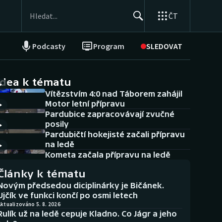
ČT
Podcasty
Program
SLEDOVAT
NEPŘEHLÉDNĚTE
Soutěže
idea k tématu
Vítězstvím 4:0 nad Táborem zahájil
Historické návraty
Motor letní přípravu
Pardubice zapracovávají zvučné
Aplikace ČT sport
posily
Pardubičtí hokejisté začali přípravu
AZ kvíz
na ledě
Kometa začala přípravu na ledě
Články k tématu
Novým předsedou diciplinárky je Bičánek.
Ujčík ve funkci končí po osmi letech
ktualizováno 5. 8. 2026
Rulík už na ledě cepuje Kladno. Co Jágr a jeho