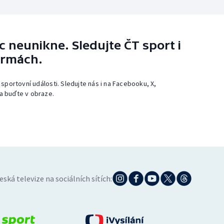
 neunikne. Sledujte ČT sport i
ormách.
 sportovní události. Sledujte nás i na Facebooku, X,
a buďte v obraze.
eská televize na sociálních sítích: