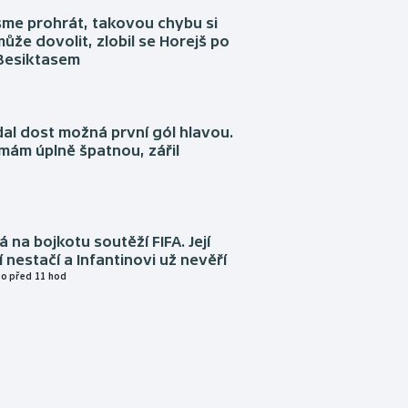
sme prohrát, takovou chybu si
ůže dovolit, zlobil se Horejš po
 Besiktasem
dal dost možná první gól hlavou.
emám úplně špatnou, zářil
á na bojkotu soutěží FIFA. Její
í nestačí a Infantinovi už nevěří
o před 11 hod