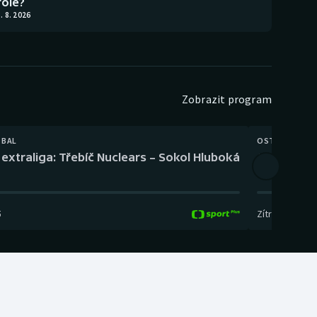
role?
. 8. 2026
Zobrazit program
TBAL
OSTATNÍ
extraliga: Třebíč Nuclears – Sokol Hluboká
Orientační
5
Zítra
,
14:00
-
17