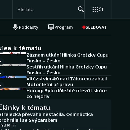
ČT
Podcasty
Program
SLEDOVAT
NEPŘEHLÉDNĚTE
Soutěže
idea k tématu
Záznam utkání Hlinka Gretzky Cupu
Historické návraty
Finsko – Česko
Sestřih utkání Hlinka Gretzky Cupu
Aplikace ČT sport
Finsko – Česko
Vítězstvím 4:0 nad Táborem zahájil
AZ kvíz
Motor letní přípravu
Hörnig: Bylo důležité otevřít skóre
co nejdřív
Články k tématu
Střelecká převaha nestačila. Osmnáctka
prohrála i se Švýcarskem
Před 30 min