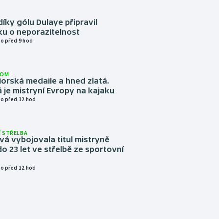
díky gólu Dulaye připravil
ku o neporazitelnost
o před 9 hod
LOM
niorská medaile a hned zlatá.
 je mistryní Evropy na kajaku
o před 12 hod
 STŘELBA
vá vybojovala titul mistryně
o 23 let ve střelbě ze sportovní
o před 12 hod