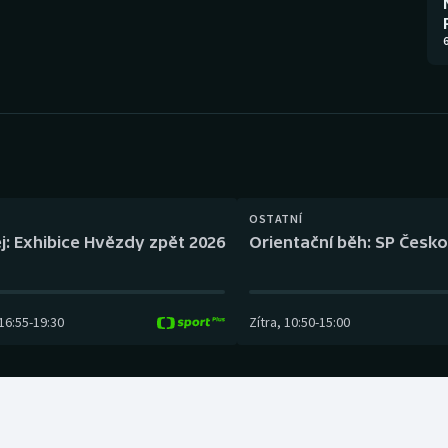
Moderní pětiboj
Triatlon
6
Motorsport
Veslování
Olympijské hry
Vodní slalom
Parasport
Volejbal
Plavání
Ostatní
OSTATNÍ
j: Exhibice Hvězdy zpět 2026
Orientační běh: SP Česko
Plážový volejbal
16:55
-
19:30
Zítra
,
10:50
-
15:00