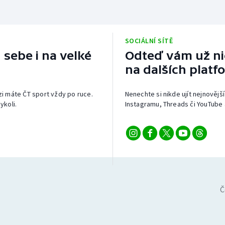
SOCIÁLNÍ SÍTĚ
 sebe i na velké
Odteď vám už nic
na dalších platf
izi máte ČT sport vždy po ruce.
Nenechte si nikde ujít nejnovější
ykoli.
Instagramu, Threads či YouTube 
Č