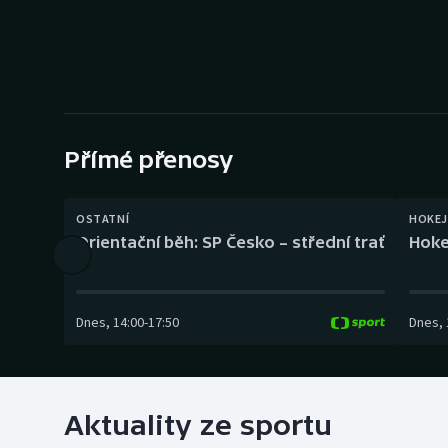
Curling
Dostihy
Florbal
Futsal
Přímé přenosy
Golf
OSTATNÍ
HOKEJ
Orientační běh: SP Česko – střední trať
Hoke
Gymnastika
Dnes
,
14:00
-
17:50
Dnes
,
Aktuality ze sportu