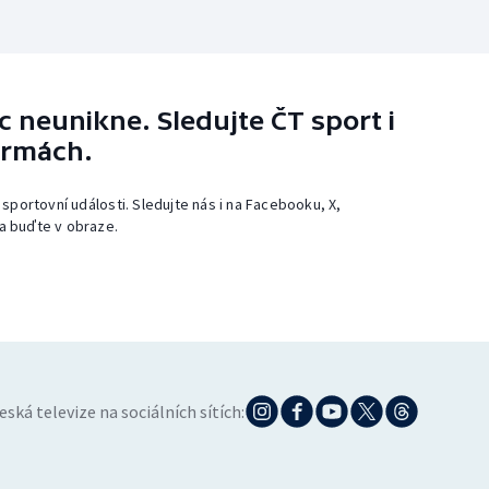
 neunikne. Sledujte ČT sport i
ormách.
 sportovní události. Sledujte nás i na Facebooku, X,
a buďte v obraze.
eská televize na sociálních sítích: