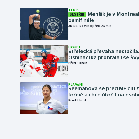
TENIS
Menšík je v Montrea
SESTŘIH
osmifinále
Aktualizováno před 23 min
HOKEJ
Střelecká převaha nestačila
Osmnáctka prohrála i se Šv
Před 30 min
PLAVÁNÍ
Seemanová se před ME cítí 
formě a chce útočit na osob
Před 3 hod