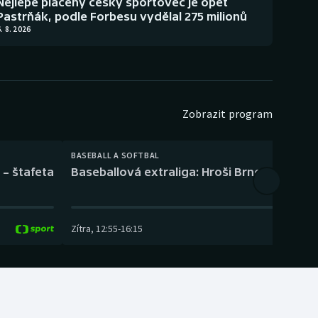
Nejlépe placený český sportovec je opět
Pastrňák, podle Forbesu vydělal 275 milionů
. 8. 2026
Zobrazit program
BASEBALL A SOFTBAL
 – štafeta
Baseballová extraliga: Hroši Brno – Eagles
Zítra
,
12:55
-
16:15