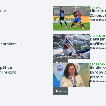
FOTBAL
lu v
Liberec 
Zbrojov
Aktualizován
VODNÍ SLA
.
Další ju
ýcarskem
Kočířová
Aktualizován
Video
SPORTOVNÍ
zpět ve
Šindlero
ní rekord
Evropy d
pistole
Aktualizován
Video