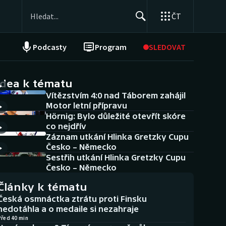
ČT
Podcasty
Program
SLEDOVAT
NEPŘEHLÉDNĚTE
Soutěže
idea k tématu
Vítězstvím 4:0 nad Táborem zahájil
Historické návraty
Motor letní přípravu
Hörnig: Bylo důležité otevřít skóre
Aplikace ČT sport
co nejdřív
Záznam utkání Hlinka Gretzky Cupu
AZ kvíz
Česko – Německo
Sestřih utkání Hlinka Gretzky Cupu
Česko – Německo
Články k tématu
Česká osmnáctka ztrátu proti Finsku
nedotáhla a o medaile si nezahraje
Před 40 min