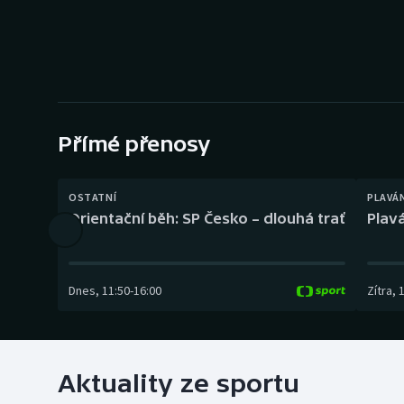
Curling
Dostihy
Florbal
Futsal
Přímé přenosy
Golf
OSTATNÍ
PLAVÁ
Orientační běh: SP Česko – dlouhá trať
Plavá
Gymnastika
Dnes
,
11:50
-
16:00
Zítra
,
Aktuality ze sportu