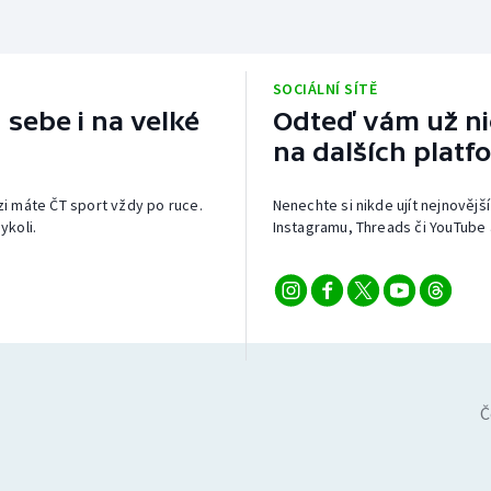
SOCIÁLNÍ SÍTĚ
 sebe i na velké
Odteď vám už nic
na dalších platf
izi máte ČT sport vždy po ruce.
Nenechte si nikde ujít nejnovější
ykoli.
Instagramu, Threads či YouTube 
Č