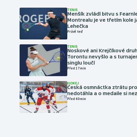
TENIS
Menšík zvládl bitvu s Fearnl
Montrealu je ve třetím kole 
Lehečka
Právě teď
TENIS
Noskové ani Krejčíkové druh
Torontu nevyšlo a s turnaje
singlu loučí
Před 17 min
HOKEJ
Česká osmnáctka ztrátu pro
nedotáhla a o medaile si ne
Před 40 min