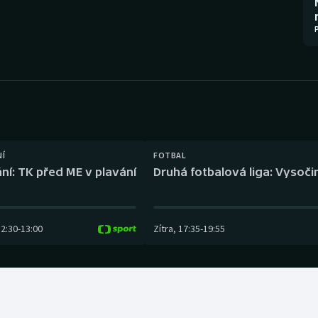
Moderní pětiboj
Triatlon
Motorsport
Veslování
Olympijské hry
Vodní slalom
Parasport
Volejbal
Plavání
Ostatní
NÍ
FOTBAL
ní: TK před ME v plavání
Druhá fotbalová liga: Vysočin
Plážový volejbal
12:30
-
13:00
Zítra
,
17:35
-
19:55