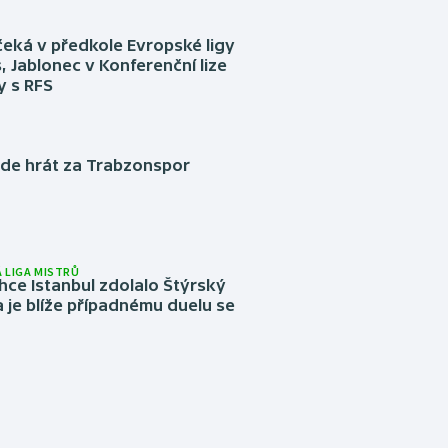
eká v předkole Evropské ligy
, Jablonec v Konferenční lize
ly s RFS
ude hrát za Trabzonspor
 LIGA MISTRŮ
ce Istanbul zdolalo Štýrský
 je blíže případnému duelu se