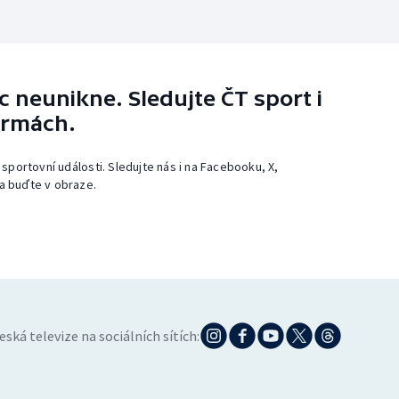
 neunikne. Sledujte ČT sport i
ormách.
 sportovní události. Sledujte nás i na Facebooku, X,
a buďte v obraze.
eská televize na sociálních sítích: