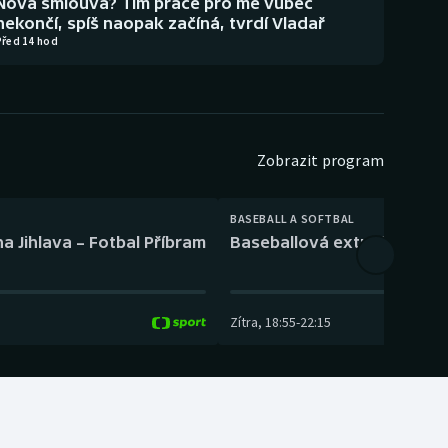
Nová smlouva? Tím práce pro mě vůbec
nekončí, spíš naopak začíná, tvrdí Vladař
Před 14 hod
Zobrazit program
BASEBALL A SOFTBAL
a Jihlava – Fotbal Příbram
Baseballová extraliga: Tře
Zítra
,
18:55
-
22:15