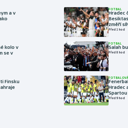
FOTBAL
eym a v
Hradec č
jako
Besiktas
změří sí
Před 1 hod
FOTBAL
é kolo v
Salah b
m se v
Před 8 hod
FOTBALOVÁ
ti Finsku
Fenerbah
zahraje
Hradec a
Spartou
Před 9 hod