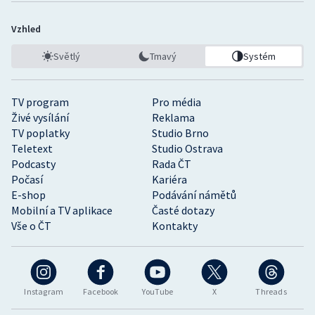
Vzhled
Světlý
Tmavý
Systém
TV program
Pro média
Živé vysílání
Reklama
TV poplatky
Studio Brno
Teletext
Studio Ostrava
Podcasty
Rada ČT
Počasí
Kariéra
E-shop
Podávání námětů
Mobilní a TV aplikace
Časté dotazy
Vše o ČT
Kontakty
Instagram
Facebook
YouTube
X
Threads