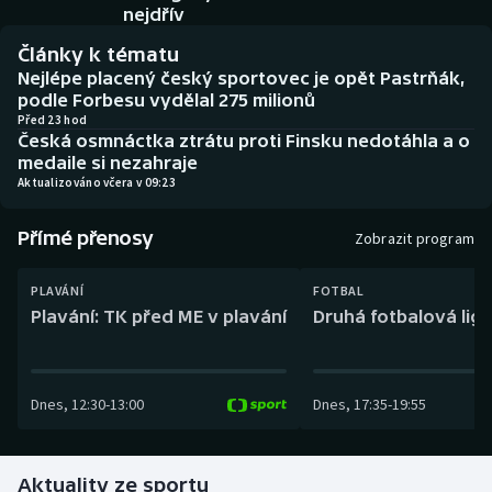
Baseball a softbal
Soutěže
nejdřív
Články k tématu
Basketbal
Historické návraty
Nejlépe placený český sportovec je opět Pastrňák,
podle Forbesu vydělal 275 milionů
Biatlon
Aplikace ČT sport
Před 23 hod
Česká osmnáctka ztrátu proti Finsku nedotáhla a o
medaile si nezahraje
Boby a skeleton
AZ kvíz
Aktualizováno včera v 09:23
Box
Přímé přenosy
Zobrazit program
Curling
PLAVÁNÍ
FOTBAL
Plavání: TK před ME v plavání
Druhá fotbalová liga
Dostihy
Florbal
Dnes
,
12:30
-
13:00
Dnes
,
17:35
-
19:55
Futsal
Aktuality ze sportu
Golf