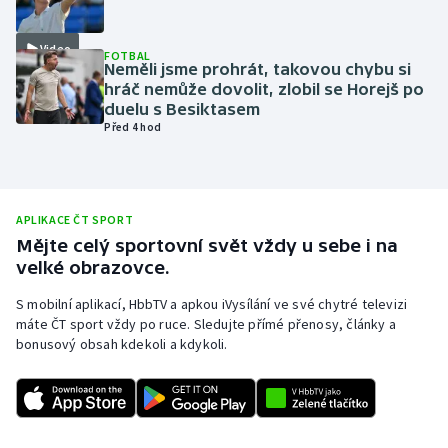
Olympijské hry
Video
FOTBAL
Neměli jsme prohrát, takovou chybu si
Parasport
hráč nemůže dovolit, zlobil se Horejš po
duelu s Besiktasem
Plavání
Před 4 hod
Plážový volejbal
Ragby
APLIKACE ČT SPORT
Mějte celý sportovní svět vždy u sebe i na
velké obrazovce.
Rychlobruslení
S mobilní aplikací, HbbTV a apkou iVysílání ve své chytré televizi
Rychlostní kanoistika
máte ČT sport vždy po ruce. Sledujte přímé přenosy, články a
bonusový obsah kdekoli a kdykoli.
Short track
Sportovní střelba