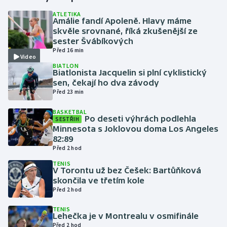
ATLETIKA
Amálie fandí Apoleně. Hlavy máme
Gymnastika
skvěle srovnané, říká zkušenější ze
sester Švábíkových
Házená
Před 16 min
Video
BIATLON
Jezdectví
Biatlonista Jacquelin si plní cyklistický
sen, čekají ho dva závody
Před 23 min
Judo
BASKETBAL
Po deseti výhrách podlehla
SESTŘIH
Krasobruslení
Minnesota s Joklovou doma Los Angeles
82:89
Lezení
Před 2 hod
TENIS
Lyže a snowboard
V Torontu už bez Češek: Bartůňková
skončila ve třetím kole
Před 2 hod
Moderní pětiboj
TENIS
Lehečka je v Montrealu v osmifinále
Motorsport
Před 2 hod