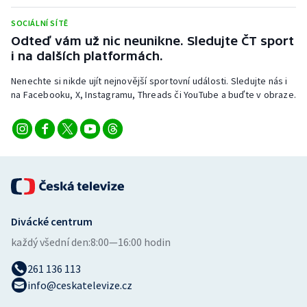
Stolní tenis
SOCIÁLNÍ SÍTĚ
Odteď vám už nic neunikne. Sledujte ČT sport
Triatlon
i na dalších platformách.
Veslování
Nenechte si nikde ujít nejnovější sportovní události. Sledujte nás i
na Facebooku, X, Instagramu, Threads či YouTube a buďte v obraze.
Vodní slalom
Volejbal
Ostatní
Divácké centrum
každý všední den:
8:00—16:00 hodin
261 136 113
info@ceskatelevize.cz