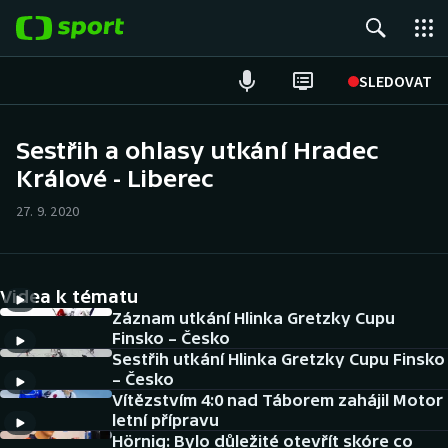
POPULÁRNÍ
SLEDOVAT
Fotbal
Sestřih a ohlasy utkání Hradec
Králové - Liberec
Hokej
27. 9. 2020
Tenis
Atletika
Videa k tématu
Cyklistika
Záznam utkání Hlinka Gretzky Cupu
Finsko – Česko
Sestřih utkání Hlinka Gretzky Cupu Finsko
DALŠÍ SPORTY
– Česko
Vítězstvím 4:0 nad Táborem zahájil Motor
Americký fotbal
NEPŘEHLÉDNĚTE
letní přípravu
Hörnig: Bylo důležité otevřít skóre co