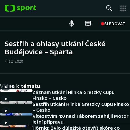
POPULÁRNÍ
SLEDOVAT
Fotbal
Sestřih a ohlasy utkání České
Budějovice – Sparta
Hokej
4. 12. 2020
Tenis
Atletika
Videa k tématu
Cyklistika
Záznam utkání Hlinka Gretzky Cupu
Finsko – Česko
Sestřih utkání Hlinka Gretzky Cupu Finsko
DALŠÍ SPORTY
– Česko
Vítězstvím 4:0 nad Táborem zahájil Motor
Americký fotbal
NEPŘEHLÉDNĚTE
letní přípravu
Hörnig: Bylo důležité otevřít skóre co