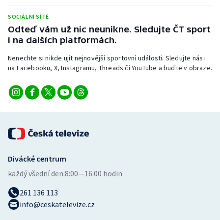
Stolní tenis
SOCIÁLNÍ SÍTĚ
Odteď vám už nic neunikne. Sledujte ČT sport
Triatlon
i na dalších platformách.
Veslování
Nenechte si nikde ujít nejnovější sportovní události. Sledujte nás i
na Facebooku, X, Instagramu, Threads či YouTube a buďte v obraze.
Vodní slalom
Volejbal
Ostatní
Divácké centrum
každý všední den:
8:00—16:00 hodin
261 136 113
info@ceskatelevize.cz