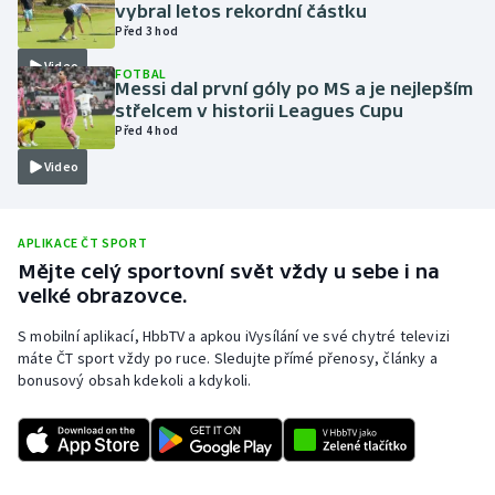
vybral letos rekordní částku
Olympijské hry
Před 3 hod
Video
FOTBAL
Parasport
Messi dal první góly po MS a je nejlepším
střelcem v historii Leagues Cupu
Před 4 hod
Plavání
Video
Plážový volejbal
Ragby
APLIKACE ČT SPORT
Mějte celý sportovní svět vždy u sebe i na
velké obrazovce.
Rychlobruslení
S mobilní aplikací, HbbTV a apkou iVysílání ve své chytré televizi
Rychlostní kanoistika
máte ČT sport vždy po ruce. Sledujte přímé přenosy, články a
bonusový obsah kdekoli a kdykoli.
Short track
Sportovní střelba