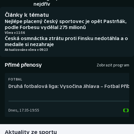
Baseball a softbal
Soutěže
nejdřív
Články k tématu
Basketbal
Historické návraty
Nejlépe placený český sportovec je opět Pastrňák,
podle Forbesu vydělal 275 milionů
Biatlon
Aplikace ČT sport
Včera v 11:56
Česká osmnáctka ztrátu proti Finsku nedotáhla a o
medaile si nezahraje
Boby a skeleton
AZ kvíz
Aktualizováno včera v 09:23
Box
Přímé přenosy
Zobrazit program
Curling
FOTBAL
Druhá fotbalová liga: Vysočina Jihlava – Fotbal Příb
Dostihy
Florbal
Dnes
,
17:35
-
19:55
Futsal
Aktuality ze sportu
Golf