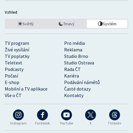
Vzhled
Světlý
Tmavý
Systém
TV program
Pro média
Živé vysílání
Reklama
TV poplatky
Studio Brno
Teletext
Studio Ostrava
Podcasty
Rada ČT
Počasí
Kariéra
E-shop
Podávání námětů
Mobilní a TV aplikace
Časté dotazy
Vše o ČT
Kontakty
Instagram
Facebook
YouTube
X
Threads