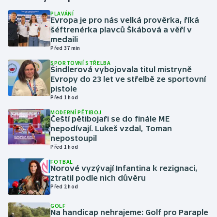
PLAVÁNÍ
Evropa je pro nás velká prověrka, říká
Gymnastika
šéftrenérka plavců Škábová a věří v
medaili
Házená
Před 37 min
SPORTOVNÍ STŘELBA
Jezdectví
Šindlerová vybojovala titul mistryně
Evropy do 23 let ve střelbě ze sportovní
pistole
Judo
Před 1 hod
MODERNÍ PĚTIBOJ
Krasobruslení
Čeští pětibojaři se do finále ME
nepodívají. Lukeš vzdal, Toman
Lezení
nepostoupil
Před 1 hod
Lyže a snowboard
FOTBAL
Norové vyzývají Infantina k rezignaci,
ztratil podle nich důvěru
Moderní pětiboj
Před 2 hod
GOLF
Motorsport
Na handicap nehrajeme: Golf pro Paraple