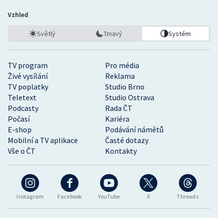
Vzhled
Světlý
Tmavý
Systém
TV program
Pro média
Živé vysílání
Reklama
TV poplatky
Studio Brno
Teletext
Studio Ostrava
Podcasty
Rada ČT
Počasí
Kariéra
E-shop
Podávání námětů
Mobilní a TV aplikace
Časté dotazy
Vše o ČT
Kontakty
Instagram
Facebook
YouTube
X
Threads