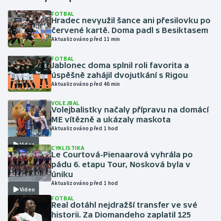
FOTBAL
Hradec nevyužil šance ani přesilovku po
Gymnastika
červené kartě. Doma padl s Besiktasem
Aktualizováno před 11 min
Házená
FOTBAL
Jablonec doma splnil roli favorita a
Jezdectví
úspěšně zahájil dvojutkání s Rigou
Aktualizováno před 46 min
Judo
VOLEJBAL
Volejbalistky načaly přípravu na domácí
Krasobruslení
ME vítězně a ukázaly maskota
Aktualizováno před 1 hod
Lezení
Video
CYKLISTIKA
Le Courtová-Pienaarová vyhrála po
Lyže a snowboard
pádu 6. etapu Tour, Nosková byla v
úniku
Aktualizováno před 1 hod
Moderní pětiboj
Video
FOTBAL
Real dotáhl nejdražší transfer ve své
Motorsport
historii. Za Diomandeho zaplatil 125