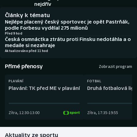
Baseball a softbal
Soutěže
nejdřív
Články k tématu
Basketbal
Historické návraty
Nejlépe placený český sportovec je opět Pastrňák,
podle Forbesu vydělal 275 milionů
Biatlon
Aplikace ČT sport
Před 9 hod
Česká osmnáctka ztrátu proti Finsku nedotáhla a o
medaile si nezahraje
Boby a skeleton
AZ kvíz
Aktualizováno před 11 hod
Box
Přímé přenosy
Zobrazit program
Curling
PLAVÁNÍ
FOTBAL
Plavání: TK před ME v plavání
Druhá fotbalová liga
Dostihy
Florbal
Zítra
,
12:30
-
13:00
Zítra
,
17:35
-
19:55
Futsal
Aktuality ze sportu
Golf