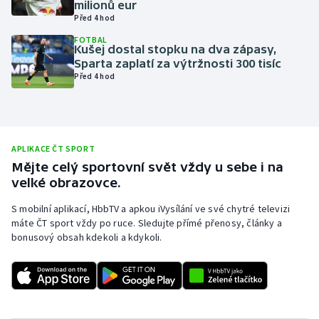
milionů eur
Před 4 hod
Olympijské hry
FOTBAL
Kušej dostal stopku na dva zápasy,
Parasport
Sparta zaplatí za výtržnosti 300 tisíc
Před 4 hod
Plavání
Plážový volejbal
APLIKACE ČT SPORT
Ragby
Mějte celý sportovní svět vždy u sebe i na
velké obrazovce.
Rychlobruslení
S mobilní aplikací, HbbTV a apkou iVysílání ve své chytré televizi
máte ČT sport vždy po ruce. Sledujte přímé přenosy, články a
Rychlostní kanoistika
bonusový obsah kdekoli a kdykoli.
Short track
Sportovní střelba