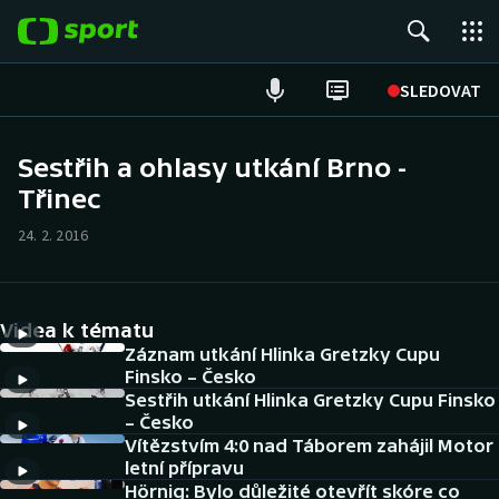
POPULÁRNÍ
SLEDOVAT
Fotbal
Sestřih a ohlasy utkání Brno -
Třinec
Hokej
24. 2. 2016
Tenis
Atletika
Videa k tématu
Cyklistika
Záznam utkání Hlinka Gretzky Cupu
Finsko – Česko
Sestřih utkání Hlinka Gretzky Cupu Finsko
DALŠÍ SPORTY
– Česko
Vítězstvím 4:0 nad Táborem zahájil Motor
Americký fotbal
NEPŘEHLÉDNĚTE
letní přípravu
Hörnig: Bylo důležité otevřít skóre co