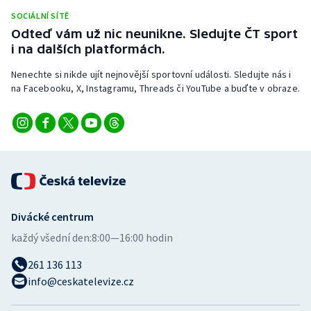
Stolní tenis
SOCIÁLNÍ SÍTĚ
Odteď vám už nic neunikne. Sledujte ČT sport
Triatlon
i na dalších platformách.
Nenechte si nikde ujít nejnovější sportovní události. Sledujte nás i
Veslování
na Facebooku, X, Instagramu, Threads či YouTube a buďte v obraze.
Vodní slalom
Volejbal
Ostatní
Divácké centrum
každý všední den:
8:00—16:00 hodin
261 136 113
info@ceskatelevize.cz