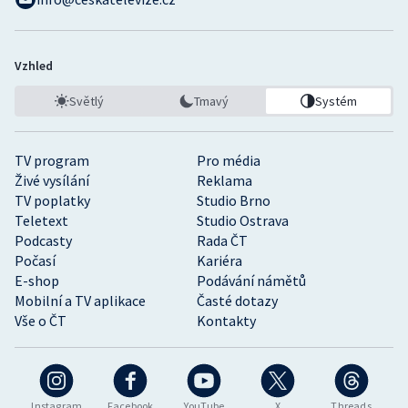
Vzhled
Světlý
Tmavý
Systém
TV program
Pro média
Živé vysílání
Reklama
TV poplatky
Studio Brno
Teletext
Studio Ostrava
Podcasty
Rada ČT
Počasí
Kariéra
E-shop
Podávání námětů
Mobilní a TV aplikace
Časté dotazy
Vše o ČT
Kontakty
Instagram
Facebook
YouTube
X
Threads