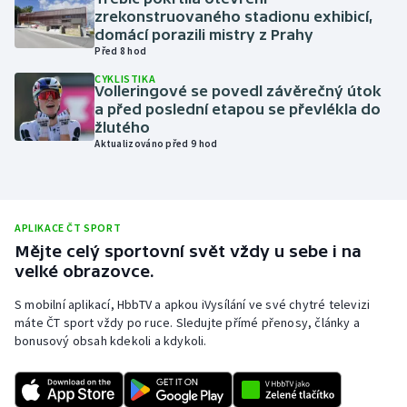
zrekonstruovaného stadionu exhibicí,
Olympijské hry
domácí porazili mistry z Prahy
Před 8 hod
Parasport
CYKLISTIKA
Volleringové se povedl závěrečný útok
a před poslední etapou se převlékla do
Plavání
žlutého
Aktualizováno před 9 hod
Plážový volejbal
Ragby
APLIKACE ČT SPORT
Rychlobruslení
Mějte celý sportovní svět vždy u sebe i na
velké obrazovce.
Rychlostní kanoistika
S mobilní aplikací, HbbTV a apkou iVysílání ve své chytré televizi
máte ČT sport vždy po ruce. Sledujte přímé přenosy, články a
Short track
bonusový obsah kdekoli a kdykoli.
Sportovní střelba