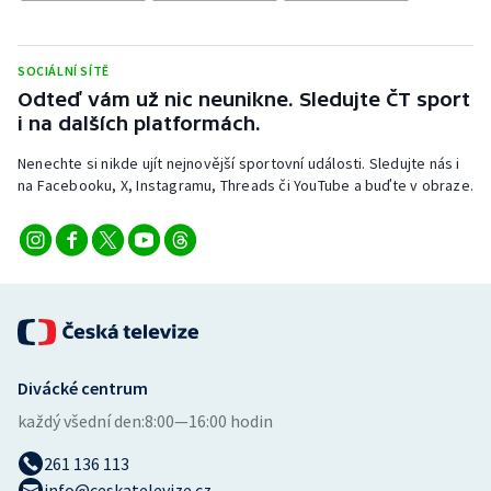
Stolní tenis
Triatlon
SOCIÁLNÍ SÍTĚ
Odteď vám už nic neunikne. Sledujte ČT sport
Veslování
i na dalších platformách.
Nenechte si nikde ujít nejnovější sportovní události. Sledujte nás i
Vodní slalom
na Facebooku, X, Instagramu, Threads či YouTube a buďte v obraze.
Volejbal
Ostatní
Divácké centrum
každý všední den:
8:00—16:00 hodin
261 136 113
info@ceskatelevize.cz