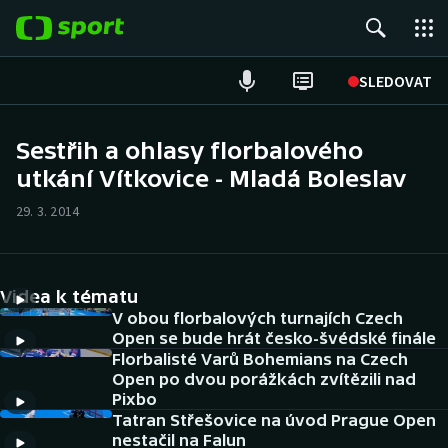
POPULÁRNÍ
SLEDOVAT
Fotbal
Sestřih a ohlasy florbalového
utkání Vítkovice - Mladá Boleslav
Hokej
29. 3. 2014
Tenis
Atletika
Videa k tématu
Cyklistika
V obou florbalových turnajích Czech
Open se bude hrát česko-švédské finále
Florbalisté Varů Bohemians na Czech
DALŠÍ SPORTY
Open po dvou porážkách zvítězili nad
Pixbo
Americký fotbal
NEPŘEHLÉDNĚTE
Tatran Střešovice na úvod Prague Open
nestačil na Falun