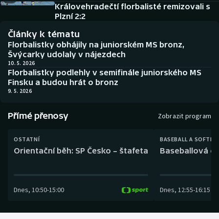
Baseball a softbal
Soutěže
Královehradečtí florbalisté remizovali s
Plzní 2:2
Basketbal
Historické návraty
Články k tématu
Florbalistky obhájily na juniorském MS bronz,
Biatlon
Aplikace ČT sport
Švýcarky udolaly v nájezdech
10. 5. 2026
Florbalistky podlehly v semifinále juniorského MS
Boby a skeleton
AZ kvíz
Finsku a budou hrát o bronz
9. 5. 2026
Box
Přímé přenosy
Zobrazit program
Curling
OSTATNÍ
BASEBALL A SOFTBA
Dostihy
Orientační běh: SP Česko – štafeta
Baseballová ex
Florbal
Dnes
,
10:50
-
15:00
Dnes
,
12:55
-
16:15
Futsal
Golf