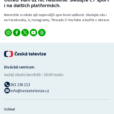
Stolní tenis
i na dalších platformách.
Nenechte si nikde ujít nejnovější sportovní události. Sledujte nás i
Triatlon
na Facebooku, X, Instagramu, Threads či YouTube a buďte v obraze.
Veslování
Vodní slalom
Volejbal
Ostatní
Divácké centrum
každý všední den:
8:00—16:00 hodin
261 136 113
info@ceskatelevize.cz
Vzhled