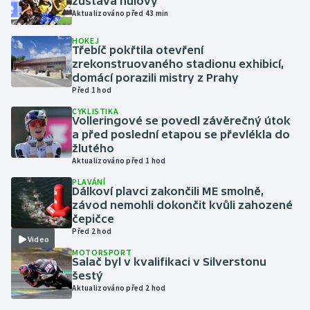
zůstává nulový
Aktualizováno před 43 min
Gymnastika
HOKEJ
Třebíč pokřtila otevření
zrekonstruovaného stadionu exhibicí,
Házená
domácí porazili mistry z Prahy
Před 1 hod
Jezdectví
CYKLISTIKA
Volleringové se povedl závěrečný útok
Judo
a před poslední etapou se převlékla do
žlutého
Aktualizováno před 1 hod
Krasobruslení
PLAVÁNÍ
Dálkoví plavci zakončili ME smolně,
Lezení
závod nemohli dokončit kvůli zahozené
čepičce
Lyže a snowboard
Před 2 hod
Video
MOTORSPORT
Salač byl v kvalifikaci v Silverstonu
Moderní pětiboj
šestý
Aktualizováno před 2 hod
Motorsport