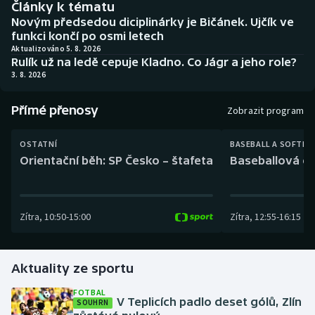
Články k tématu
Baseball a softbal
Soutěže
Novým předsedou diciplinárky je Bičánek. Ujčík ve
funkci končí po osmi letech
Basketbal
Historické návraty
Aktualizováno 5. 8. 2026
Rulík už na ledě cepuje Kladno. Co Jágr a jeho role?
3. 8. 2026
Biatlon
Aplikace ČT sport
Přímé přenosy
Boby a skeleton
AZ kvíz
Zobrazit program
Box
OSTATNÍ
BASEBALL A SOFTBA
Orientační běh: SP Česko – štafeta
Baseballová ex
Curling
Dostihy
Zítra
,
10:50
-
15:00
Zítra
,
12:55
-
16:15
Florbal
Aktuality ze sportu
Futsal
FOTBAL
V Teplicích padlo deset gólů, Zlín
SOUHRN
Golf