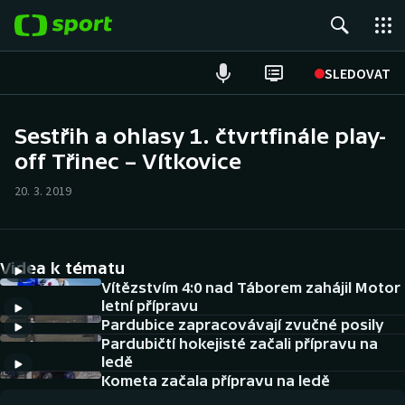
POPULÁRNÍ
SLEDOVAT
Fotbal
Sestřih a ohlasy 1. čtvrtfinále play-
off Třinec – Vítkovice
Hokej
20. 3. 2019
Tenis
Atletika
Videa k tématu
Cyklistika
Vítězstvím 4:0 nad Táborem zahájil Motor
letní přípravu
Pardubice zapracovávají zvučné posily
DALŠÍ SPORTY
Pardubičtí hokejisté začali přípravu na
ledě
Americký fotbal
NEPŘEHLÉDNĚTE
Kometa začala přípravu na ledě