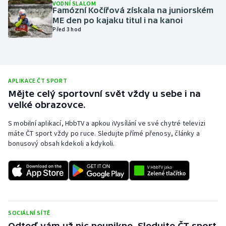
VODNÍ SLALOM
Famózní Kočířová získala na juniorském
Olympijské hry
ME den po kajaku titul i na kanoi
Před 3 hod
Parasport
Plavání
APLIKACE ČT SPORT
Plážový volejbal
Mějte celý sportovní svět vždy u sebe i na
velké obrazovce.
Ragby
S mobilní aplikací, HbbTV a apkou iVysílání ve své chytré televizi
máte ČT sport vždy po ruce. Sledujte přímé přenosy, články a
Rychlobruslení
bonusový obsah kdekoli a kdykoli.
Rychlostní kanoistika
Short track
Sportovní střelba
SOCIÁLNÍ SÍTĚ
Odteď vám už nic neunikne. Sledujte ČT sport