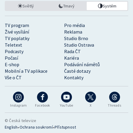
Světlý
Tmavý
Systém
TV program
Pro média
Živé vysílání
Reklama
TV poplatky
Studio Brno
Teletext
Studio Ostrava
Podcasty
Rada ČT
Počasí
Kariéra
E-shop
Podávání námětů
Mobilní a TV aplikace
Časté dotazy
Vše o ČT
Kontakty
Instagram
Facebook
YouTube
X
Threads
© Česká televize
•
•
English
Ochrana soukromí
Přístupnost