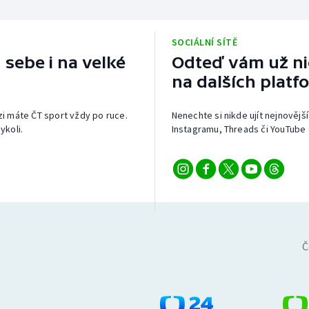
SOCIÁLNÍ SÍTĚ
 sebe i na velké
Odteď vám už nic
na dalších platf
izi máte ČT sport vždy po ruce.
Nenechte si nikde ujít nejnovější
ykoli.
Instagramu, Threads či YouTube 
Č