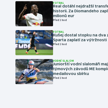
FOTBAL
Real dotáhl nejdražší transf
historii. Za Diomandeho zapla
milionů eur
Před 1 hod
FOTBAL
Kušej dostal stopku na dva 
Sparta zaplatí za výtržnosti 
Před 1 hod
VODNÍ SLALOM
Juniorští vodní slalomáři maj
týmových závodů ME kompl
medailovou sbírku
Před 1 hod