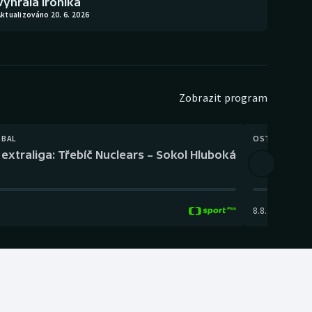
vyhrála Ironika
ktualizováno 20. 6. 2026
Zobrazit program
TBAL
OSTATNÍ
extraliga: Třebíč Nuclears – Sokol Hluboká
Orientační
8.8.
,
14:00
-
17: