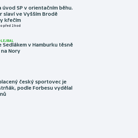
 úvod SP v orientačním běhu.
r slaví ve Vyšším Brodě
y křečím
o před 2 hod
OLEJBAL
e Sedlákem v Hamburku těsně
i na Nory
placený český sportovec je
trňák, podle Forbesu vydělal
onů