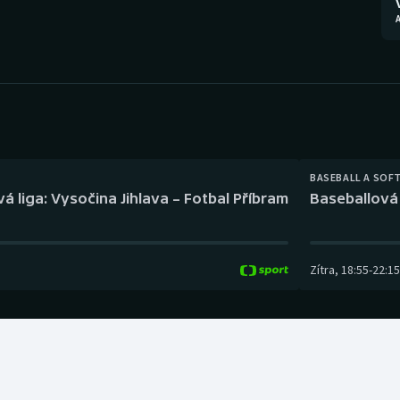
Moderní pětiboj
Triatlon
A
Motorsport
Veslování
Olympijské hry
Vodní slalom
Parasport
Volejbal
Plavání
Ostatní
BASEBALL A SOF
á liga: Vysočina Jihlava – Fotbal Příbram
Baseballová 
Plážový volejbal
Zítra
,
18:55
-
22:15