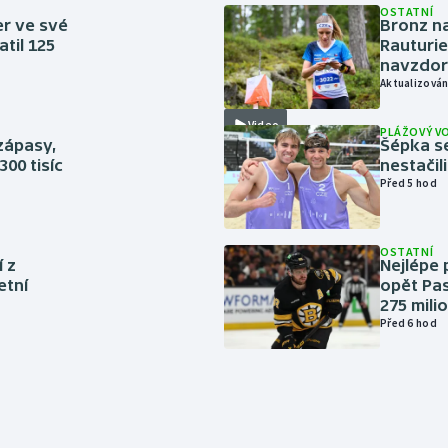
OSTATNÍ
er ve své
Bronz na
til 125
Rauturie
navzdor
Aktualizován
Video
PLÁŽOVÝ V
zápasy,
Šépka s
300 tisíc
nestačil
Před 5 hod
OSTATNÍ
í z
Nejlépe 
etní
opět Pas
275 mili
Před 6 hod