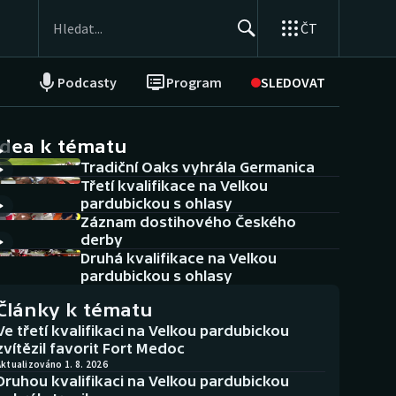
ČT
Podcasty
Program
SLEDOVAT
NEPŘEHLÉDNĚTE
Soutěže
idea k tématu
Tradiční Oaks vyhrála Germanica
Historické návraty
Třetí kvalifikace na Velkou
pardubickou s ohlasy
Aplikace ČT sport
Záznam dostihového Českého
derby
AZ kvíz
Druhá kvalifikace na Velkou
pardubickou s ohlasy
Články k tématu
Ve třetí kvalifikaci na Velkou pardubickou
zvítězil favorit Fort Medoc
ktualizováno 1. 8. 2026
Druhou kvalifikaci na Velkou pardubickou