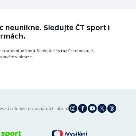
 neunikne. Sledujte ČT sport i
ormách.
 sportovní události. Sledujte nás i na Facebooku, X,
a buďte v obraze.
eská televize na sociálních sítích: