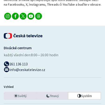
Stolní tenis
na Facebooku, X, Instagramu, Threads či YouTube a buďte v obraze.
Triatlon
Veslování
Vodní slalom
Divácké centrum
Volejbal
každý všední den:
8:00—16:00 hodin
Ostatní
261 136 113
info@ceskatelevize.cz
Vzhled
Světlý
Tmavý
Systém