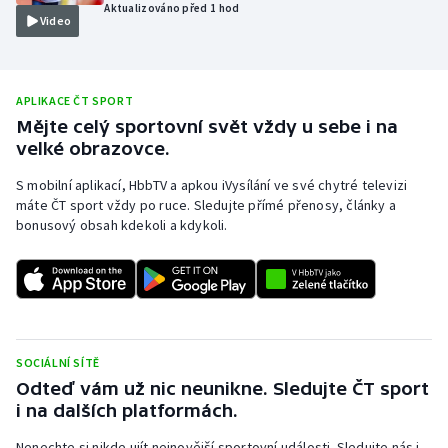
Aktualizováno před 1 hod
Video
Olympijské hry
Parasport
APLIKACE ČT SPORT
Plavání
Mějte celý sportovní svět vždy u sebe i na
velké obrazovce.
Plážový volejbal
S mobilní aplikací, HbbTV a apkou iVysílání ve své chytré televizi
máte ČT sport vždy po ruce. Sledujte přímé přenosy, články a
Ragby
bonusový obsah kdekoli a kdykoli.
Rychlobruslení
Rychlostní kanoistika
SOCIÁLNÍ SÍTĚ
Short track
Odteď vám už nic neunikne. Sledujte ČT sport
i na dalších platformách.
Sportovní střelba
Nenechte si nikde ujít nejnovější sportovní události. Sledujte nás i