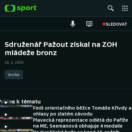
POPULÁRNÍ
SLEDOVAT
Fotbal
Sdruženář Pažout získal na ZOH
mládeže bronz
Hokej
16. 2. 2016
Tenis
Archiv
Atletika
Cyklistika
Videa k tématu
DALŠÍ SPORTY
Finiš orientačního běžce Tomáše Křivdy a
ohlasy po zlatém závodu
Plavecká reprezentace odlétá do Paříže
Americký fotbal
NEPŘEHLÉDNĚTE
na ME, Seemanová obhajuje 4 medaile