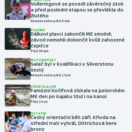
Volleringové se povedl závěrečný útok
a před poslední etapou se převlékla do
Gymnastika
žlutého
Aktualizováno před 8 min
Házená
PLAVÁNÍ
Dálkoví plavci zakončili ME smolně,
závod nemohli dokončit kvůli zahozené
Jezdectví
čepičce
Před 36 min
Judo
MOTORSPORT
Salač byl v kvalifikaci v Silverstonu
šestý
Krasobruslení
Aktualizováno před 1 hod
Lezení
VODNÍ SLALOM
Famózní Kočířová získala na juniorském
ME den po kajaku titul i na kanoi
Lyže a snowboard
Před 1 hod
Moderní pětiboj
OSTATNÍ
Český orientační běh září. Křivda na
střední trati vyhrál, Dittrichová bere
Motorsport
bronz