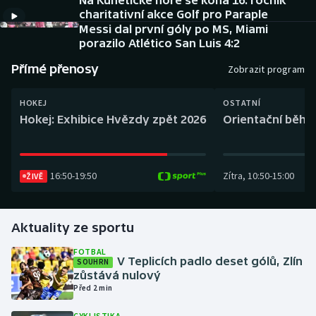
Na Kunětické hoře se koná 16. ročník
Baseball a softbal
Soutěže
charitativní akce Golf pro Paraple
Messi dal první góly po MS, Miami
Basketbal
Historické návraty
porazilo Atlético San Luis 4:2
Přímé přenosy
Zobrazit program
Biatlon
Aplikace ČT sport
HOKEJ
OSTATNÍ
Boby a skeleton
AZ kvíz
Hokej: Exhibice Hvězdy zpět 2026
Orientační běh: 
Box
16:50
-
19:50
Zítra
,
10:50
-
15:00
ŽIVĚ
Curling
Dostihy
Aktuality ze sportu
Florbal
FOTBAL
V Teplicích padlo deset gólů, Zlín
SOUHRN
zůstává nulový
Futsal
Před 2 min
Golf
CYKLISTIKA