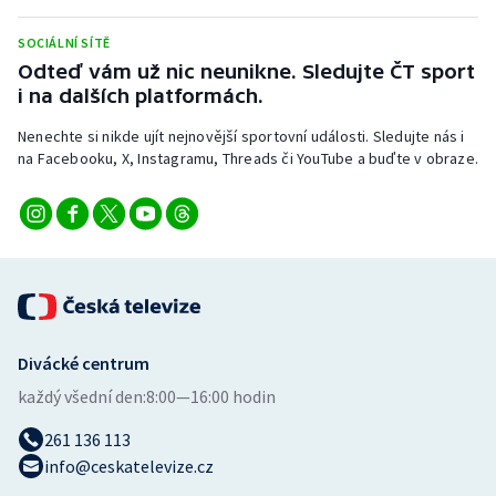
Stolní tenis
SOCIÁLNÍ SÍTĚ
Triatlon
Odteď vám už nic neunikne. Sledujte ČT sport
i na dalších platformách.
Veslování
Nenechte si nikde ujít nejnovější sportovní události. Sledujte nás i
na Facebooku, X, Instagramu, Threads či YouTube a buďte v obraze.
Vodní slalom
Volejbal
Ostatní
Divácké centrum
každý všední den:
8:00—16:00 hodin
261 136 113
info@ceskatelevize.cz