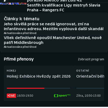
porazilo Atlético San Luis 4:2
Baseball a softbal
Soutěže
Sestřih kvalifikace Ligy mistryň Slavia
Praha – Rangers FC
Basketbal
Historické návraty
Články k tématu
Jeho skvělá práce se nedá ignorovat, zní na
Biatlon
Aplikace ČT sport
Infantinovu adresu. Mezitím vyplouvá další skandál
Aktualizováno před 6 hod
Vítek definitivně opouští Manchester United, nově
Boby a skeleton
AZ kvíz
patří Middlesbrough
Aktualizováno před 6 hod
Box
Přímé přenosy
Zobrazit program
Curling
HOKEJ
OSTATNÍ
Dostihy
Hokej: Exhibice Hvězdy zpět 2026
Orientační běh: 
Florbal
16:50
-
19:50
Zítra
,
10:50
-
15:00
Futsal
ŽIVĚ
Golf