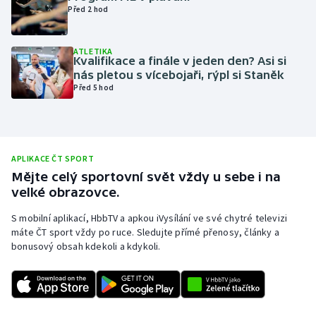
Před 2 hod
Olympijské hry
ATLETIKA
Parasport
Kvalifikace a finále v jeden den? Asi si
nás pletou s vícebojaři, rýpl si Staněk
Plavání
Před 5 hod
Plážový volejbal
Ragby
APLIKACE ČT SPORT
Mějte celý sportovní svět vždy u sebe i na
Rychlobruslení
velké obrazovce.
S mobilní aplikací, HbbTV a apkou iVysílání ve své chytré televizi
Rychlostní kanoistika
máte ČT sport vždy po ruce. Sledujte přímé přenosy, články a
bonusový obsah kdekoli a kdykoli.
Short track
Sportovní střelba