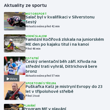
Aktuality ze sportu
Gymnastika
MOTORSPORT
Salač byl v kvalifikaci v Silverstonu
šestý
Házená
Aktualizováno před 42 min
Jezdectví
VODNÍ SLALOM
Famózní Kočířová získala na juniorském
ME den po kajaku titul i na kanoi
Judo
Před 46 min
Krasobruslení
OSTATNÍ
Český orientační běh září. Křivda na
střední trati vyhrál, Dittrichová bere
Lezení
bronz
Aktualizováno před 57 min
Video
Lyže a snowboard
SPORTOVNÍ STŘELBA
Puškařka Katz je mistryní Evropy do 23
let v třípolohové střelbě
Moderní pětiboj
Před 1 hod
Motorsport
PLAVÁNÍ
Program ME v plavání