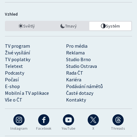
Vzhled
Světlý
Tmavý
Systém
TV program
Pro média
Živé vysílání
Reklama
TV poplatky
Studio Brno
Teletext
Studio Ostrava
Podcasty
Rada ČT
Počasí
Kariéra
E-shop
Podávání námětů
Mobilní a TV aplikace
Časté dotazy
Vše o ČT
Kontakty
Instagram
Facebook
YouTube
X
Threads