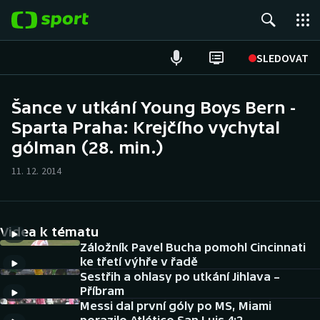
POPULÁRNÍ
SLEDOVAT
Fotbal
Šance v utkání Young Boys Bern -
Sparta Praha: Krejčího vychytal
Hokej
gólman (28. min.)
Tenis
11. 12. 2014
Atletika
Cyklistika
Videa k tématu
Záložník Pavel Bucha pomohl Cincinnati
DALŠÍ SPORTY
ke třetí výhře v řadě
Sestřih a ohlasy po utkání Jihlava –
Příbram
Americký fotbal
NEPŘEHLÉDNĚTE
Messi dal první góly po MS, Miami