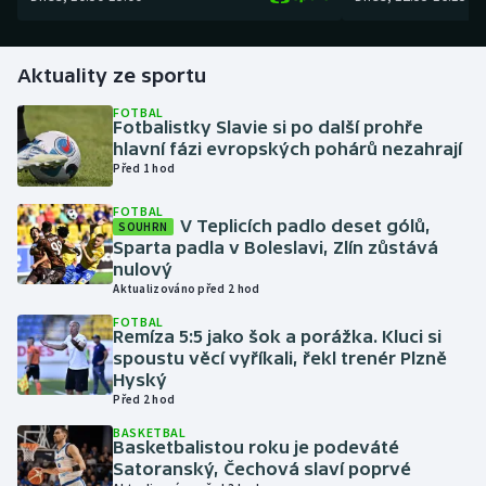
Gymnastika
Aktuality ze sportu
Házená
FOTBAL
Fotbalistky Slavie si po další prohře
hlavní fázi evropských pohárů nezahrají
Jezdectví
Před 1 hod
Judo
FOTBAL
V Teplicích padlo deset gólů,
SOUHRN
Sparta padla v Boleslavi, Zlín zůstává
Krasobruslení
nulový
Aktualizováno před 2 hod
Lezení
FOTBAL
Remíza 5:5 jako šok a porážka. Kluci si
spoustu věcí vyříkali, řekl trenér Plzně
Lyže a snowboard
Hyský
Před 2 hod
Moderní pětiboj
BASKETBAL
Basketbalistou roku je podeváté
Motorsport
Satoranský, Čechová slaví poprvé