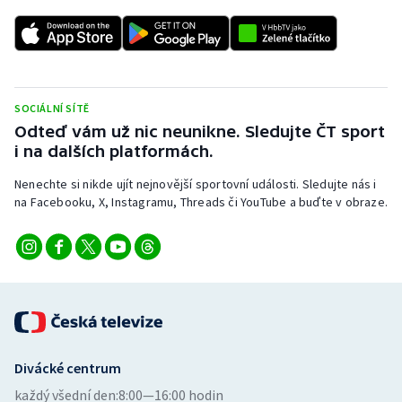
Stolní tenis
Triatlon
Veslování
SOCIÁLNÍ SÍTĚ
Odteď vám už nic neunikne. Sledujte ČT sport
Vodní slalom
i na dalších platformách.
Volejbal
Nenechte si nikde ujít nejnovější sportovní události. Sledujte nás i
na Facebooku, X, Instagramu, Threads či YouTube a buďte v obraze.
Ostatní
Divácké centrum
každý všední den:
8:00—16:00 hodin