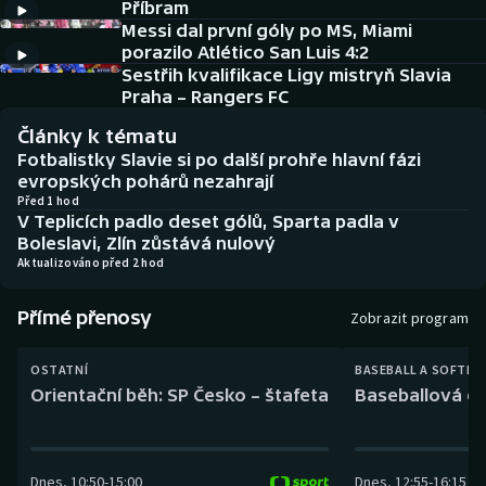
Příbram
Baseball a softbal
Soutěže
Messi dal první góly po MS, Miami
porazilo Atlético San Luis 4:2
Basketbal
Historické návraty
Sestřih kvalifikace Ligy mistryň Slavia
Praha – Rangers FC
Biatlon
Aplikace ČT sport
Články k tématu
Fotbalistky Slavie si po další prohře hlavní fázi
Boby a skeleton
AZ kvíz
evropských pohárů nezahrají
Před 1 hod
V Teplicích padlo deset gólů, Sparta padla v
Box
Boleslavi, Zlín zůstává nulový
Aktualizováno před 2 hod
Curling
Přímé přenosy
Zobrazit program
Dostihy
OSTATNÍ
BASEBALL A SOFTBA
Florbal
Orientační běh: SP Česko – štafeta
Baseballová ex
Futsal
Dnes
,
10:50
-
15:00
Dnes
,
12:55
-
16:15
Golf