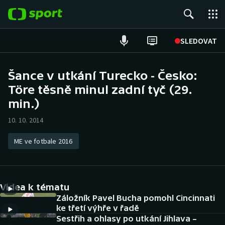
POPULÁRNÍ
SLEDOVAT
Fotbal
Šance v utkání Turecko - Česko:
Töre těsně minul zadní tyč (29.
Hokej
min.)
Tenis
10. 10. 2014
Atletika
ME ve fotbale 2016
Cyklistika
DALŠÍ SPORTY
Videa k tématu
Záložník Pavel Bucha pomohl Cincinnati
Americký fotbal
NEPŘEHLÉDNĚTE
ke třetí výhře v řadě
Sestřih a ohlasy po utkání Jihlava –