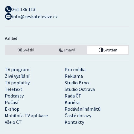
261 136 113
info@ceskatelevize.cz
Vzhled
Světlý
Tmavý
Systém
TV program
Pro média
Živé vysílání
Reklama
TV poplatky
Studio Brno
Teletext
Studio Ostrava
Podcasty
Rada ČT
Počasí
Kariéra
E-shop
Podávání námětů
Mobilní a TV aplikace
Časté dotazy
Vše o ČT
Kontakty