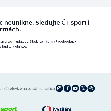
 neunikne. Sledujte ČT sport i
ormách.
 sportovní události. Sledujte nás i na Facebooku, X,
a buďte v obraze.
eská televize na sociálních sítích: