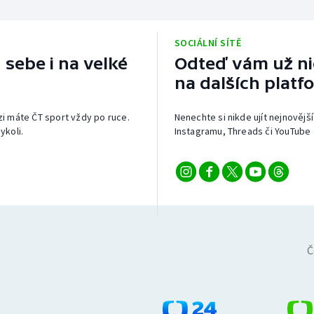
SOCIÁLNÍ SÍTĚ
 sebe i na velké
Odteď vám už nic
na dalších platf
izi máte ČT sport vždy po ruce.
Nenechte si nikde ujít nejnovější
ykoli.
Instagramu, Threads či YouTube 
Č