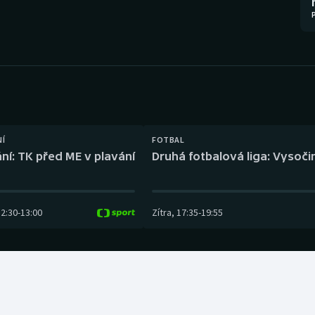
Moderní pětiboj
Triatlon
Motorsport
Veslování
Olympijské hry
Vodní slalom
Parasport
Volejbal
Plavání
Ostatní
NÍ
FOTBAL
ní: TK před ME v plavání
Druhá fotbalová liga: Vysočin
Plážový volejbal
12:30
-
13:00
Zítra
,
17:35
-
19:55