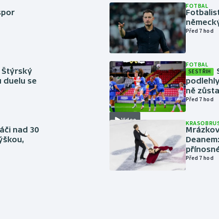
FOTBAL
spor
Fotbali
německý
Před 7 hod
FOTBAL
 Štýrský
SESTŘIH
u duelu se
podlehly
ně zůsta
Před 7 hod
Video
KRASOBRUS
áči nad 30
Mrázkovi
výškou,
Deanem: 
přínosn
Před 7 hod