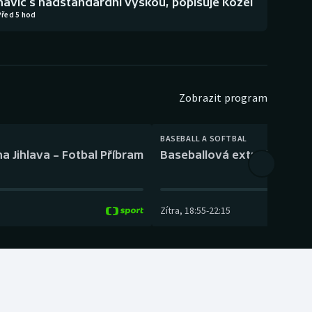
navíc s nadstandardní výškou, popisuje Kozel
Před 5 hod
Zobrazit program
BASEBALL A SOFTBAL
a Jihlava – Fotbal Příbram
Baseballová extraliga: Tře
Zítra
,
18:55
-
22:15