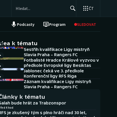
ČT
Podcasty
Program
SLEDOVAT
NEPŘEHLÉDNĚTE
Soutěže
idea k tématu
Sestřih kvalifikace Ligy mistryň
Historické návraty
Slavia Praha – Rangers FC
Fotbalisté Hradce Králové vyzvou v
Aplikace ČT sport
předkole Evropské ligy Besiktas
Jablonec čeká ve 3. předkole
AZ kvíz
Konferenční ligy RFS Riga
Záznam kvalifikace Ligy mistryň
Slavia Praha – Rangers FC
Články k tématu
Salah bude hrát za Trabzonspor
Před 4 hod
RFS je zkušený tým s plno hráči nad 30 let,