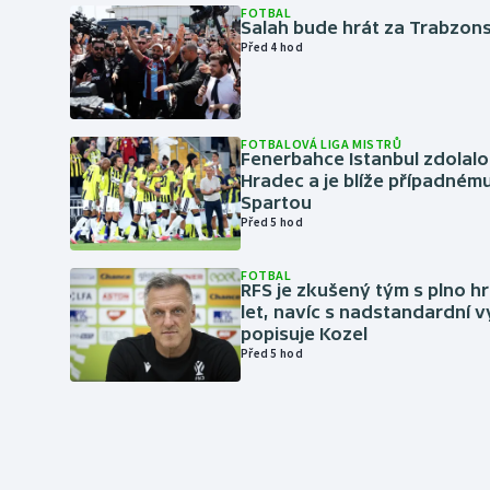
FOTBAL
Salah bude hrát za Trabzon
Před 4 hod
FOTBALOVÁ LIGA MISTRŮ
Fenerbahce Istanbul zdolalo
Hradec a je blíže případném
Spartou
Před 5 hod
FOTBAL
RFS je zkušený tým s plno hr
let, navíc s nadstandardní 
popisuje Kozel
Před 5 hod