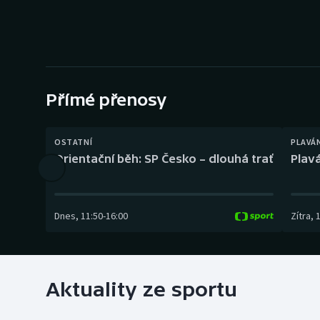
Curling
Dostihy
Florbal
Přímé přenosy
Futsal
Golf
OSTATNÍ
PLAVÁ
Orientační běh: SP Česko – dlouhá trať
Plavá
Gymnastika
Dnes
,
11:50
-
16:00
Zítra
,
Aktuality ze sportu