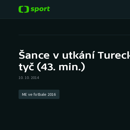
POPULÁRNÍ
DALŠÍ SPORTY
Fotbal
Americký fotbal
Šance v utkání Turecko
Hokej
Baseball a softbal
tyč (43. min.)
Tenis
Basketbal
10. 10. 2014
Atletika
Biatlon
ME ve fotbale 2016
Cyklistika
Boby a skeleton
Box