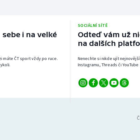
SOCIÁLNÍ SÍTĚ
 sebe i na velké
Odteď vám už nic
na dalších platf
izi máte ČT sport vždy po ruce.
Nenechte si nikde ujít nejnovější
ykoli.
Instagramu, Threads či YouTube 
Č