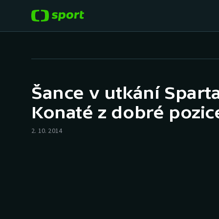
POPULÁRNÍ
DALŠÍ SPORTY
Fotbal
Americký fotbal
Šance v utkání Spart
Hokej
Baseball a softbal
Konaté z dobré pozice 
Tenis
Basketbal
2. 10. 2014
Atletika
Biatlon
Cyklistika
Boby a skeleton
Box