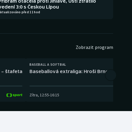
Příbram otáčela proti Jihlavě, Ústí ztratilo
vedení 3:0 s Českou Lípou
Aktualizováno před 11 hod
Zobrazit program
BASEBALL A SOFTBAL
 – štafeta
Baseballová extraliga: Hroši Brno – Eagles
Zítra
,
12:55
-
16:15