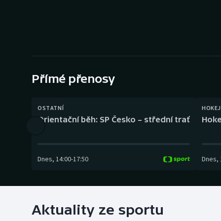
Curling
Dostihy
Florbal
Futsal
Přímé přenosy
Golf
OSTATNÍ
HOKEJ
Orientační běh: SP Česko – střední trať
Hoke
Gymnastika
Dnes
,
14:00
-
17:50
Dnes
,
Aktuality ze sportu