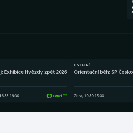
Moderní pětiboj
Triatlon
Motorsport
Veslování
Olympijské hry
Vodní slalom
Parasport
Volejbal
Plavání
Ostatní
OSTATNÍ
j: Exhibice Hvězdy zpět 2026
Orientační běh: SP Česko
Plážový volejbal
16:55
-
19:30
Zítra
,
10:50
-
15:00