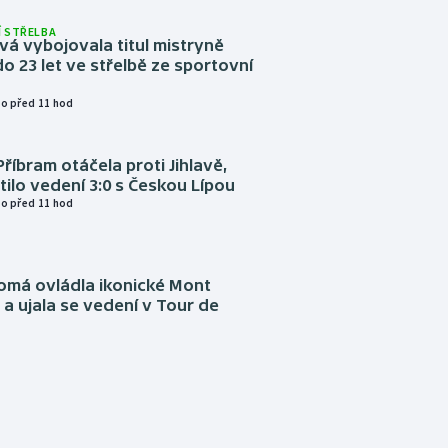
 STŘELBA
vá vybojovala titul mistryně
o 23 let ve střelbě ze sportovní
o před 11 hod
Příbram otáčela proti Jihlavě,
atilo vedení 3:0 s Českou Lípou
o před 11 hod
omá ovládla ikonické Mont
a ujala se vedení v Tour de