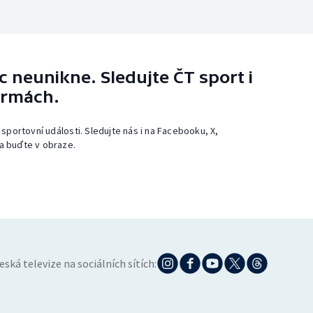
 neunikne. Sledujte ČT sport i
ormách.
 sportovní události. Sledujte nás i na Facebooku, X,
a buďte v obraze.
eská televize na sociálních sítích: