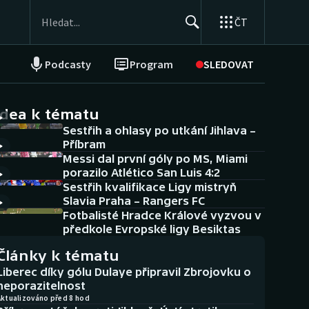
ČT
Podcasty
Program
SLEDOVAT
NEPŘEHLÉDNĚTE
Soutěže
idea k tématu
Sestřih a ohlasy po utkání Jihlava –
Historické návraty
Příbram
Messi dal první góly po MS, Miami
Aplikace ČT sport
porazilo Atlético San Luis 4:2
Sestřih kvalifikace Ligy mistryň
AZ kvíz
Slavia Praha – Rangers FC
Fotbalisté Hradce Králové vyzvou v
předkole Evropské ligy Besiktas
Články k tématu
Liberec díky gólu Dulaye připravil Zbrojovku o
neporazitelnost
Aktualizováno před 8 hod