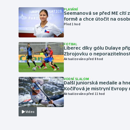
PLAVÁNÍ
Seemanová se před ME cítí 
formě a chce útočit na osob
Před 1 hod
FOTBAL
Liberec díky gólu Dulaye přip
Zbrojovku o neporazitelnos
Aktualizováno před 8 hod
VODNÍ SLALOM
Další juniorská medaile a hn
Kočířová je mistryní Evropy
Aktualizováno před 11 hod
Video