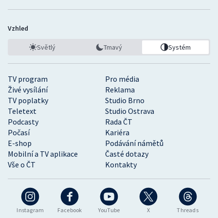
Vzhled
Světlý
Tmavý
Systém
TV program
Pro média
Živé vysílání
Reklama
TV poplatky
Studio Brno
Teletext
Studio Ostrava
Podcasty
Rada ČT
Počasí
Kariéra
E-shop
Podávání námětů
Mobilní a TV aplikace
Časté dotazy
Vše o ČT
Kontakty
Instagram
Facebook
YouTube
X
Threads