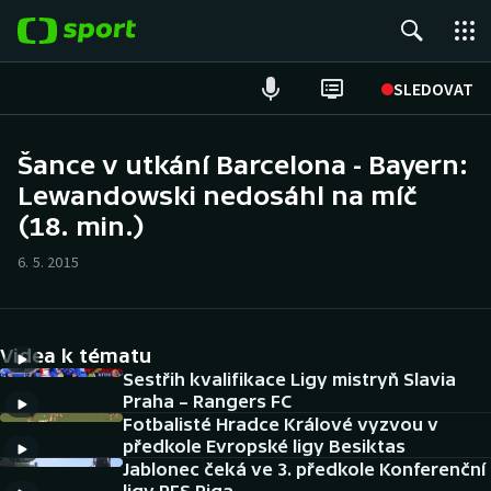
POPULÁRNÍ
SLEDOVAT
Fotbal
Šance v utkání Barcelona - Bayern:
Lewandowski nedosáhl na míč
Hokej
(18. min.)
Tenis
6. 5. 2015
Atletika
Cyklistika
Videa k tématu
Sestřih kvalifikace Ligy mistryň Slavia
DALŠÍ SPORTY
Praha – Rangers FC
Fotbalisté Hradce Králové vyzvou v
předkole Evropské ligy Besiktas
Americký fotbal
NEPŘEHLÉDNĚTE
Jablonec čeká ve 3. předkole Konferenční