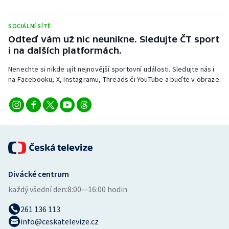
Stolní tenis
SOCIÁLNÍ SÍTĚ
Triatlon
Odteď vám už nic neunikne. Sledujte ČT sport
i na dalších platformách.
Veslování
Nenechte si nikde ujít nejnovější sportovní události. Sledujte nás i
na Facebooku, X, Instagramu, Threads či YouTube a buďte v obraze.
Vodní slalom
Volejbal
Ostatní
Divácké centrum
každý všední den:
8:00—16:00 hodin
261 136 113
info@ceskatelevize.cz