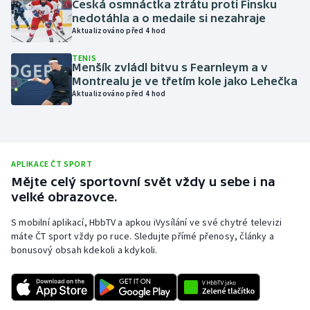
Česká osmnáctka ztrátu proti Finsku
nedotáhla a o medaile si nezahraje
Olympijské hry
Aktualizováno před 4 hod
Parasport
TENIS
Menšík zvládl bitvu s Fearnleym a v
Montrealu je ve třetím kole jako Lehečka
Plavání
Aktualizováno před 4 hod
Plážový volejbal
Ragby
APLIKACE ČT SPORT
Mějte celý sportovní svět vždy u sebe i na
Rychlobruslení
velké obrazovce.
Rychlostní kanoistika
S mobilní aplikací, HbbTV a apkou iVysílání ve své chytré televizi
máte ČT sport vždy po ruce. Sledujte přímé přenosy, články a
bonusový obsah kdekoli a kdykoli.
Short track
Sportovní střelba