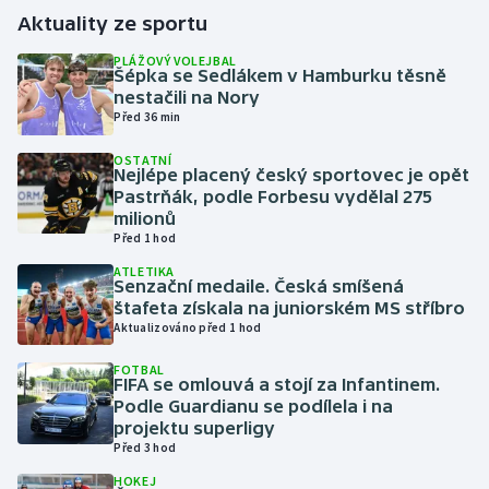
Aktuality ze sportu
Gymnastika
PLÁŽOVÝ VOLEJBAL
Šépka se Sedlákem v Hamburku těsně
nestačili na Nory
Házená
Před 36 min
Jezdectví
OSTATNÍ
Nejlépe placený český sportovec je opět
Pastrňák, podle Forbesu vydělal 275
Judo
milionů
Před 1 hod
Krasobruslení
ATLETIKA
Senzační medaile. Česká smíšená
štafeta získala na juniorském MS stříbro
Lezení
Aktualizováno před 1 hod
Lyže a snowboard
FOTBAL
FIFA se omlouvá a stojí za Infantinem.
Podle Guardianu se podílela i na
Moderní pětiboj
projektu superligy
Před 3 hod
Motorsport
HOKEJ