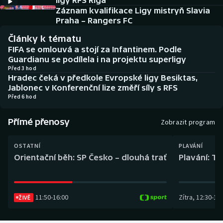
ligy RFS Riga
Baseball a softbal
Soutěže
Záznam kvalifikace Ligy mistryň Slavia
Praha – Rangers FC
Basketbal
Historické návraty
Články k tématu
FIFA se omlouvá a stojí za Infantinem. Podle
Biatlon
Aplikace ČT sport
Guardianu se podílela i na projektu superligy
Před 3 hod
Hradec čeká v předkole Evropské ligy Besiktas,
Boby a skeleton
AZ kvíz
Jablonec v Konferenční lize změří síly s RFS
Před 6 hod
Box
Přímé přenosy
Zobrazit program
Curling
OSTATNÍ
PLAVÁNÍ
Dostihy
Orientační běh: SP Česko – dlouhá trať
Plavání: TK
Florbal
11:50
-
16:00
Zítra
,
12:30
-
13:
Futsal
ŽIVĚ
Golf