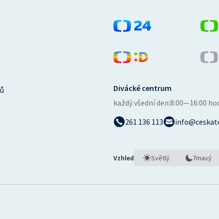
Divácké centrum
ů
každý všední den:
8:00—16:00 ho
261 136 113
info@ceskate
Vzhled
Světlý
Tmavý