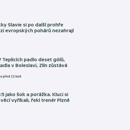
tky Slavie si po další prohře
ázi evropských pohárů nezahrají
V Teplicích padlo deset gólů,
adla v Boleslavi, Zlín zůstává
o před 12 hod
:5 jako šok a porážka. Kluci si
věcí vyříkali, řekl trenér Plzně