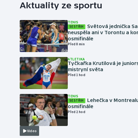
Aktuality ze sportu
TENIS
Světová jednička S
SESTŘIH
neuspěla ani v Torontu a kon
osmifinále
Před 8 min
ATLETIKA
Tyčkařka Krutilová je junio
mistryní světa
Před 1 hod
TENIS
Lehečka v Montrealu
SESTŘIH
osmifinále
Před 2 hod
Video