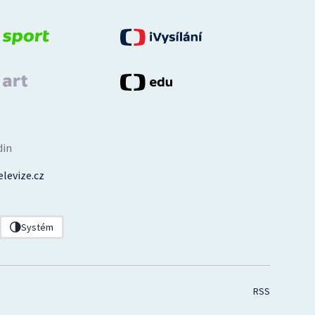
din
levize.cz
Systém
RSS