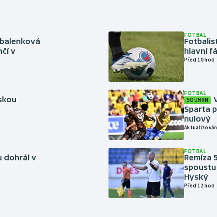
FOTBAL
abalenková
Fotbalis
čí v
hlavní f
Před 10 hod
FOTBAL
rskou
SOUHRN
Sparta p
nulový
Aktualizován
FOTBAL
 dohrál v
Remíza 5
spoustu 
Hyský
Před 12 hod