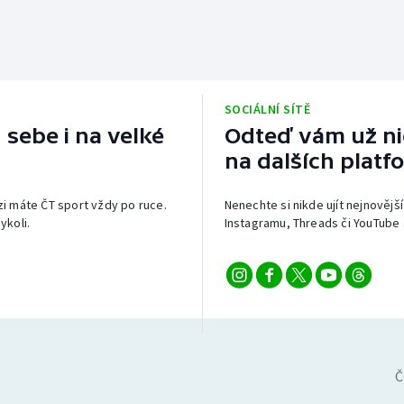
SOCIÁLNÍ SÍTĚ
 sebe i na velké
Odteď vám už nic
na dalších platf
izi máte ČT sport vždy po ruce.
Nenechte si nikde ujít nejnovější
ykoli.
Instagramu, Threads či YouTube 
Č