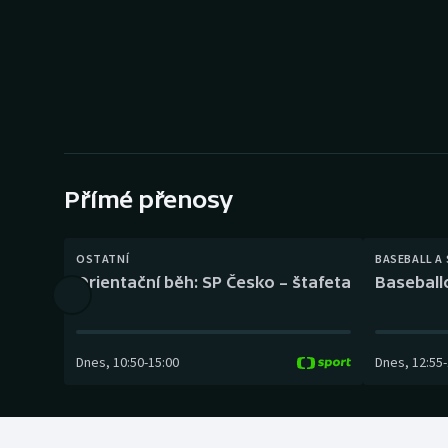
Curling
Dostihy
Florbal
Futsal
Přímé přenosy
Golf
Gymnastika
OSTATNÍ
BASEBALL A
Orientační běh: SP Česko – štafeta
Baseball
Dnes
,
10:50
-
15:00
Dnes
,
12:55
-