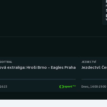
Moderní pětiboj
Triatlon
Motorsport
Veslování
V
Olympijské hry
Vodní slalom
Parasport
Volejbal
Plavání
Ostatní
Plážový volejbal
 SOFTBAL
JEZDECTVÍ
ová extraliga: Hroši Brno – Eagles Praha
Jezdectví: Č
16:15
Dnes
,
14:00
-
19:00