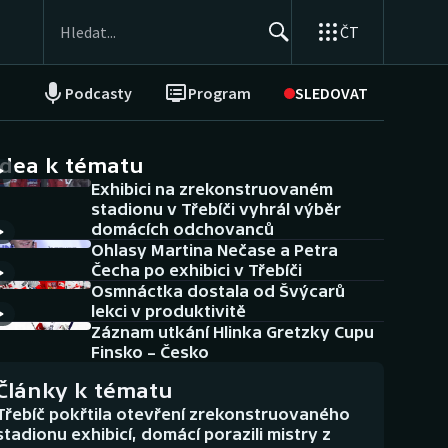
ČT
Podcasty
Program
SLEDOVAT
NEPŘEHLÉDNĚTE
Soutěže
idea k tématu
Exhibici na zrekonstruovaném
Historické návraty
stadionu v Třebíči vyhrál výběr
domácích odchovanců
Aplikace ČT sport
Ohlasy Martina Nečase a Petra
Čecha po exhibici v Třebíči
AZ kvíz
Osmnáctka dostala od Švýcarů
lekci v produktivitě
Záznam utkání Hlinka Gretzky Cupu
Finsko – Česko
Články k tématu
Třebíč pokřtila otevření zrekonstruovaného
stadionu exhibicí, domácí porazili mistry z