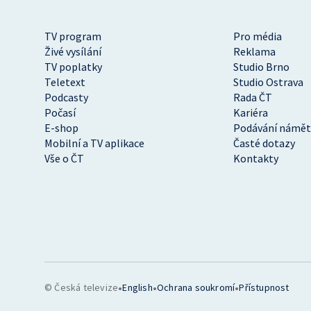
TV program
Pro média
Živé vysílání
Reklama
TV poplatky
Studio Brno
Teletext
Studio Ostrava
Podcasty
Rada ČT
Počasí
Kariéra
E-shop
Podávání námět
Mobilní a TV aplikace
Časté dotazy
Vše o ČT
Kontakty
•
•
•
© Česká televize
English
Ochrana soukromí
Přístupnost