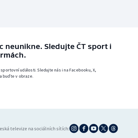
 neunikne. Sledujte ČT sport i
ormách.
 sportovní události. Sledujte nás i na Facebooku, X,
a buďte v obraze.
eská televize na sociálních sítích: