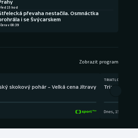
Prahy
Před 15 hod
Střelecká převaha nestačila. Osmnáctka
prohrála i se Švýcarskem
čera v 08:39
Zobrazit program
TRIATLON
eský skokový pohár – Velká cena Jítravy
Triatlon: XTE
Dnes
,
15:00
-
16:10