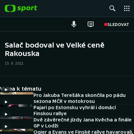
POPULÁRNÍ
SLEDOVAT
Fotbal
Salač bodoval ve Velké ceně
Rakouska
Hokej
15. 8. 2021
Tenis
Atletika
Videa k tématu
Cyklistika
Pro Jakuba Terešáka skončila po pádu
sezona MČR v motokrosu
Pajari po Estonsku vyhrál i domácí
DALŠÍ SPORTY
Finskou rallye
Dvě závěrečné jízdy Jana Kvěcha a finále
Americký fotbal
NEPŘEHLÉDNĚTE
GP v Lodži
Ogier a Evans ve Finské rallye havarovali,