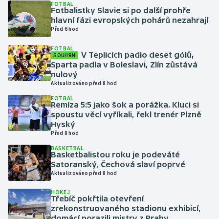
FOTBAL
Fotbalistky Slavie si po další prohře
hlavní fázi evropských pohárů nezahrají
Gymnastika
Před 6 hod
Házená
FOTBAL
V Teplicích padlo deset gólů,
SOUHRN
Sparta padla v Boleslavi, Zlín zůstává
Jezdectví
nulový
Aktualizováno před 8 hod
Judo
FOTBAL
Remíza 5:5 jako šok a porážka. Kluci si
spoustu věcí vyříkali, řekl trenér Plzně
Krasobruslení
Hyský
Před 8 hod
Lezení
BASKETBAL
Basketbalistou roku je podeváté
Lyže a snowboard
Satoranský, Čechová slaví poprvé
Aktualizováno před 8 hod
Moderní pětiboj
HOKEJ
Třebíč pokřtila otevření
zrekonstruovaného stadionu exhibicí,
Motorsport
domácí porazili mistry z Prahy