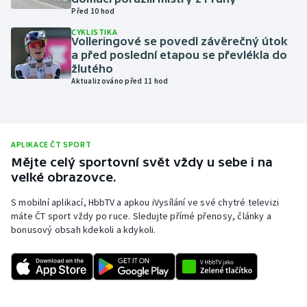
Před 10 hod
Olympijské hry
CYKLISTIKA
Volleringové se povedl závěrečný útok
Parasport
a před poslední etapou se převlékla do
žlutého
Aktualizováno před 11 hod
Plavání
Plážový volejbal
APLIKACE ČT SPORT
Ragby
Mějte celý sportovní svět vždy u sebe i na
velké obrazovce.
Rychlobruslení
S mobilní aplikací, HbbTV a apkou iVysílání ve své chytré televizi
máte ČT sport vždy po ruce. Sledujte přímé přenosy, články a
Rychlostní kanoistika
bonusový obsah kdekoli a kdykoli.
Short track
Sportovní střelba