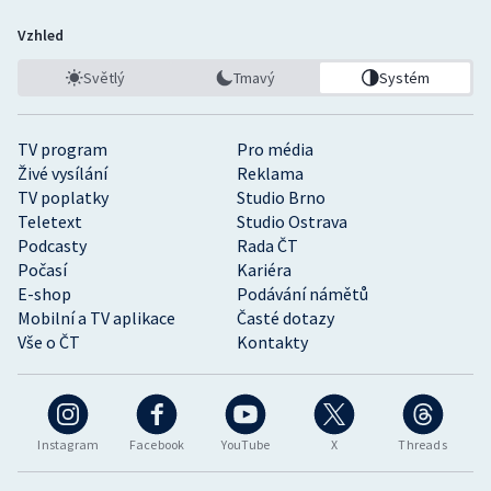
Vzhled
Světlý
Tmavý
Systém
TV program
Pro média
Živé vysílání
Reklama
TV poplatky
Studio Brno
Teletext
Studio Ostrava
Podcasty
Rada ČT
Počasí
Kariéra
E-shop
Podávání námětů
Mobilní a TV aplikace
Časté dotazy
Vše o ČT
Kontakty
Instagram
Facebook
YouTube
X
Threads