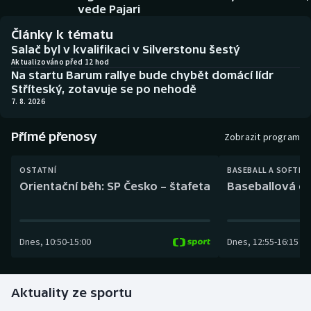
Baseball a softbal
Soutěže
vede Pajari
Články k tématu
Basketbal
Historické návraty
Salač byl v kvalifikaci v Silverstonu šestý
Aktualizováno před 12 hod
Na startu Barum rallye bude chybět domácí lídr
Biatlon
Aplikace ČT sport
Stříteský, zotavuje se po nehodě
7. 8. 2026
Boby a skeleton
AZ kvíz
Přímé přenosy
Zobrazit program
Box
OSTATNÍ
BASEBALL A SOFTBA
Curling
Orientační běh: SP Česko – štafeta
Baseballová ex
Dostihy
Dnes
,
10:50
-
15:00
Dnes
,
12:55
-
16:15
Florbal
Futsal
Aktuality ze sportu
Golf