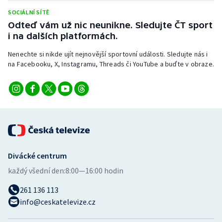
Stolní tenis
SOCIÁLNÍ SÍTĚ
Odteď vám už nic neunikne. Sledujte ČT sport
Triatlon
i na dalších platformách.
Veslování
Nenechte si nikde ujít nejnovější sportovní události. Sledujte nás i
na Facebooku, X, Instagramu, Threads či YouTube a buďte v obraze.
Vodní slalom
Volejbal
Ostatní
Divácké centrum
každý všední den:
8:00—16:00 hodin
261 136 113
info@ceskatelevize.cz