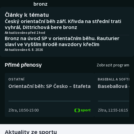
Baseball a softbal
Soutěže
bronz
Články k tématu
Basketbal
Historické návraty
Český orientační běh září. Křivda na střední trati
vyhrál, Dittrichová bere bronz
Biatlon
Aplikace ČT sport
Aktualizováno před 2 hod
Bronz na úvod SP v orientačním běhu. Rauturier
slaví ve Vyšším Brodě navzdory křečím
Boby a skeleton
AZ kvíz
Aktualizováno 6. 8. 2026
Box
Přímé přenosy
Zobrazit program
Curling
OSTATNÍ
BASEBALL A SOFTBA
Orientační běh: SP Česko – štafeta
Baseballová ex
Dostihy
Florbal
Zítra
,
10:50
-
15:00
Zítra
,
12:55
-
16:15
Futsal
Aktuality ze sportu
Golf