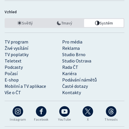
Vzhled
Světlý
Tmavý
Systém
TV program
Pro média
Živé vysílání
Reklama
TV poplatky
Studio Brno
Teletext
Studio Ostrava
Podcasty
Rada ČT
Počasí
Kariéra
E-shop
Podávání námětů
Mobilní a TV aplikace
Časté dotazy
Vše o ČT
Kontakty
Instagram
Facebook
YouTube
X
Threads