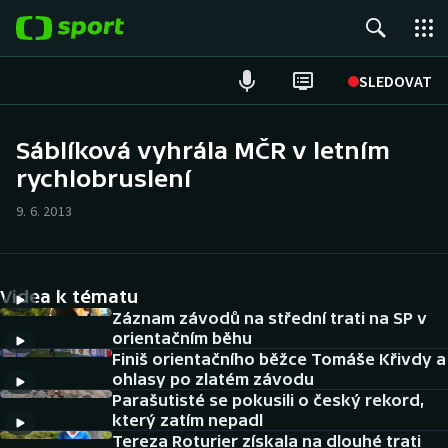
POPULÁRNÍ
SLEDOVAT
Fotbal
Sáblíková vyhrála MČR v letním
rychlobruslení
Hokej
9. 6. 2013
Tenis
Atletika
Videa k tématu
Cyklistika
Záznam závodů na střední trati na SP v
orientačním běhu
Finiš orientačního běžce Tomáše Křivdy a
DALŠÍ SPORTY
ohlasy po zlatém závodu
Parašutisté se pokusili o český rekord,
Americký fotbal
NEPŘEHLÉDNĚTE
který zatím nepadl
Tereza Roturier získala na dlouhé trati