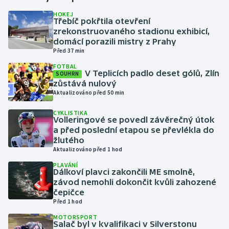
HOKEJ
Třebíč pokřtila otevření
Gymnastika
zrekonstruovaného stadionu exhibicí,
domácí porazili mistry z Prahy
Házená
Před 37 min
FOTBAL
Jezdectví
V Teplicích padlo deset gólů, Zlín
SOUHRN
zůstává nulový
Aktualizováno před 50 min
Judo
CYKLISTIKA
Volleringové se povedl závěrečný útok
Krasobruslení
a před poslední etapou se převlékla do
žlutého
Lezení
Aktualizováno před 1 hod
PLAVÁNÍ
Lyže a snowboard
Dálkoví plavci zakončili ME smolně,
závod nemohli dokončit kvůli zahozené
čepičce
Moderní pětiboj
Před 1 hod
MOTORSPORT
Motorsport
Salač byl v kvalifikaci v Silverstonu