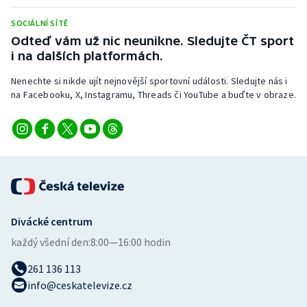
Stolní tenis
SOCIÁLNÍ SÍTĚ
Odteď vám už nic neunikne. Sledujte ČT sport
Triatlon
i na dalších platformách.
Veslování
Nenechte si nikde ujít nejnovější sportovní události. Sledujte nás i
na Facebooku, X, Instagramu, Threads či YouTube a buďte v obraze.
Vodní slalom
Volejbal
Ostatní
Divácké centrum
každý všední den:
8:00—16:00 hodin
261 136 113
info@ceskatelevize.cz