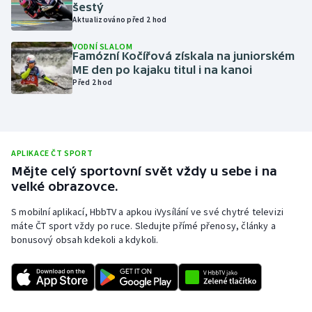
šestý
Olympijské hry
Aktualizováno před 2 hod
VODNÍ SLALOM
Parasport
Famózní Kočířová získala na juniorském
ME den po kajaku titul i na kanoi
Před 2 hod
Plavání
Plážový volejbal
Ragby
APLIKACE ČT SPORT
Mějte celý sportovní svět vždy u sebe i na
velké obrazovce.
Rychlobruslení
S mobilní aplikací, HbbTV a apkou iVysílání ve své chytré televizi
Rychlostní kanoistika
máte ČT sport vždy po ruce. Sledujte přímé přenosy, články a
bonusový obsah kdekoli a kdykoli.
Short track
Sportovní střelba