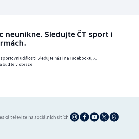
 neunikne. Sledujte ČT sport i
ormách.
 sportovní události. Sledujte nás i na Facebooku, X,
a buďte v obraze.
eská televize na sociálních sítích: