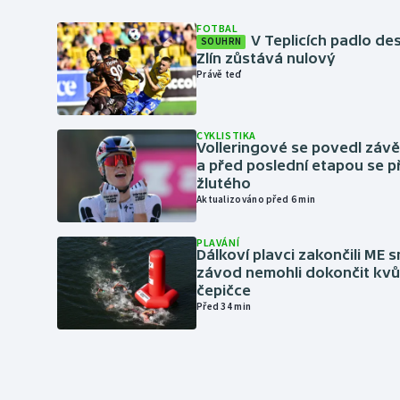
FOTBAL
V Teplicích padlo de
SOUHRN
Zlín zůstává nulový
Právě teď
CYKLISTIKA
Volleringové se povedl záv
a před poslední etapou se p
žlutého
Aktualizováno před 6 min
PLAVÁNÍ
Dálkoví plavci zakončili ME 
závod nemohli dokončit kvů
čepičce
Před 34 min