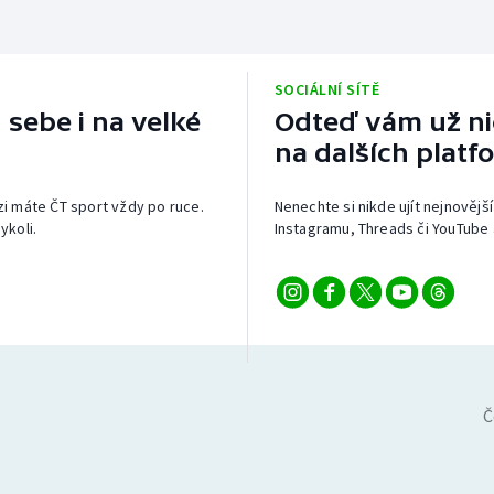
SOCIÁLNÍ SÍTĚ
 sebe i na velké
Odteď vám už nic
na dalších platf
izi máte ČT sport vždy po ruce.
Nenechte si nikde ujít nejnovější
ykoli.
Instagramu, Threads či YouTube 
Č