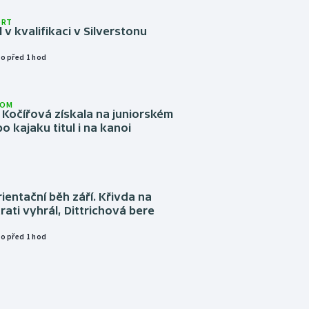
ORT
l v kvalifikaci v Silverstonu
o před 1 hod
LOM
Kočířová získala na juniorském
o kajaku titul i na kanoi
ientační běh září. Křivda na
trati vyhrál, Dittrichová bere
o před 1 hod