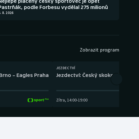
Nejlépe placený český sportovec je opět
Pastrňák, podle Forbesu vydělal 275 milionů
. 8. 2026
Zobrazit program
JEZDECTVÍ
 Brno – Eagles Praha
Jezdectví: Český skokový pohár –
Zítra
,
14:00
-
19:00