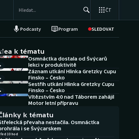
ČT
Podcasty
Program
SLEDOVAT
NEPŘEHLÉDNĚTE
Soutěže
idea k tématu
Osmnáctka dostala od Švýcarů
Historické návraty
lekci v produktivitě
Záznam utkání Hlinka Gretzky Cupu
Aplikace ČT sport
Finsko – Česko
Sestřih utkání Hlinka Gretzky Cupu
AZ kvíz
Finsko – Česko
Vítězstvím 4:0 nad Táborem zahájil
Motor letní přípravu
Články k tématu
Střelecká převaha nestačila. Osmnáctka
prohrála i se Švýcarskem
Před 10 hod