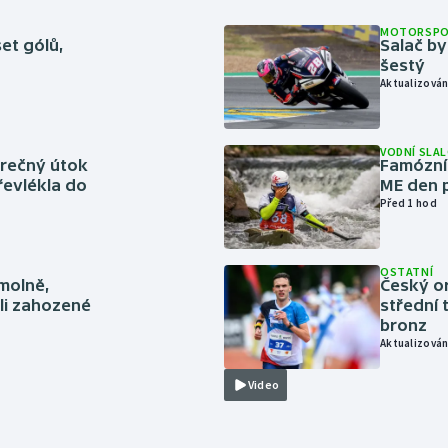
MOTORSP
set gólů,
Salač by
šestý
Aktualizován
VODNÍ SLA
ěrečný útok
Famózní 
řevlékla do
ME den p
Před 1 hod
OSTATNÍ
smolně,
Český or
li zahozené
střední 
bronz
Aktualizován
Video