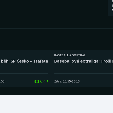
Moderní pětiboj
Triatlon
6
Motorsport
Veslování
Olympijské hry
Vodní slalom
Parasport
Volejbal
Plavání
Ostatní
BASEBALL A SOFTBAL
 běh: SP Česko – štafeta
Baseballová extraliga: Hroši
Plážový volejbal
:00
Zítra
,
12:55
-
16:15