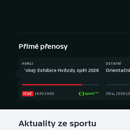
Curling
Dostihy
Florbal
Futsal
Přímé přenosy
Golf
HOKEJ
OSTATNÍ
Hokej: Exhibice Hvězdy zpět 2026
Orientační
Gymnastika
16:50
-
19:50
Zítra
,
10:50
-
15
ŽIVĚ
Aktuality ze sportu