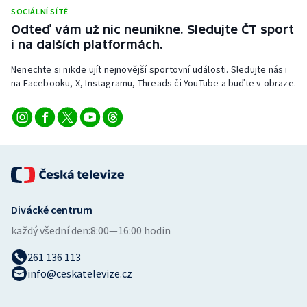
Stolní tenis
SOCIÁLNÍ SÍTĚ
Odteď vám už nic neunikne. Sledujte ČT sport
Triatlon
i na dalších platformách.
Nenechte si nikde ujít nejnovější sportovní události. Sledujte nás i
Veslování
na Facebooku, X, Instagramu, Threads či YouTube a buďte v obraze.
Vodní slalom
Volejbal
Ostatní
Divácké centrum
každý všední den:
8:00—16:00 hodin
261 136 113
info@ceskatelevize.cz