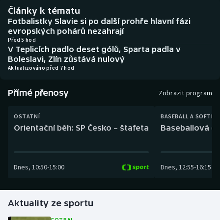
Baseball a softbal
Soutěže
Články k tématu
Fotbalistky Slavie si po další prohře hlavní fázi
Basketbal
Historické návraty
evropských pohárů nezahrají
Před 5 hod
V Teplicích padlo deset gólů, Sparta padla v
Biatlon
Aplikace ČT sport
Boleslavi, Zlín zůstává nulový
Aktualizováno před 7 hod
Boby a skeleton
AZ kvíz
Přímé přenosy
Zobrazit program
Box
OSTATNÍ
BASEBALL A SOFTBA
Curling
Orientační běh: SP Česko – štafeta
Baseballová ex
Dostihy
Dnes
,
10:50
-
15:00
Dnes
,
12:55
-
16:15
Florbal
Futsal
Aktuality ze sportu
Golf
FOTBAL