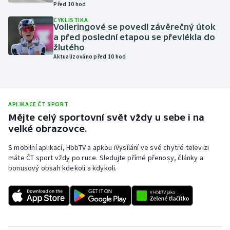
Před 10 hod
Olympijské hry
CYKLISTIKA
Volleringové se povedl závěrečný útok
a před poslední etapou se převlékla do
Parasport
žlutého
Aktualizováno před 10 hod
Plavání
Plážový volejbal
APLIKACE ČT SPORT
Ragby
Mějte celý sportovní svět vždy u sebe i na
velké obrazovce.
Rychlobruslení
S mobilní aplikací, HbbTV a apkou iVysílání ve své chytré televizi
máte ČT sport vždy po ruce. Sledujte přímé přenosy, články a
Rychlostní kanoistika
bonusový obsah kdekoli a kdykoli.
Short track
Sportovní střelba