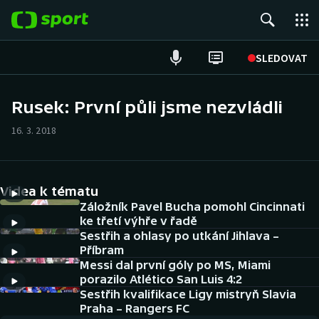
POPULÁRNÍ
SLEDOVAT
Fotbal
Rusek: První půli jsme nezvládli
Hokej
16. 3. 2018
Tenis
Videa k tématu
Atletika
Záložník Pavel Bucha pomohl Cincinnati
ke třetí výhře v řadě
Cyklistika
Sestřih a ohlasy po utkání Jihlava –
Příbram
DALŠÍ SPORTY
Messi dal první góly po MS, Miami
porazilo Atlético San Luis 4:2
Americký fotbal
Sestřih kvalifikace Ligy mistryň Slavia
NEPŘEHLÉDNĚTE
Praha – Rangers FC