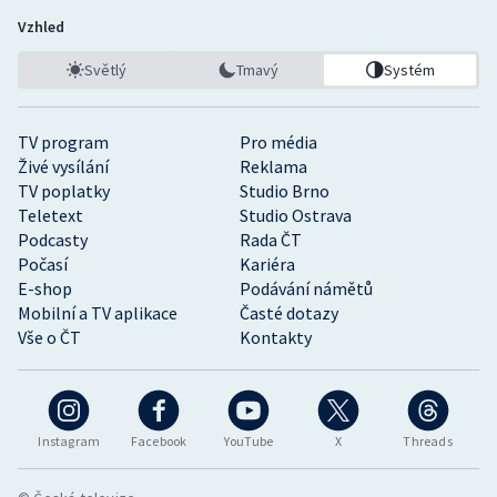
Vzhled
Světlý
Tmavý
Systém
TV program
Pro média
Živé vysílání
Reklama
TV poplatky
Studio Brno
Teletext
Studio Ostrava
Podcasty
Rada ČT
Počasí
Kariéra
E-shop
Podávání námětů
Mobilní a TV aplikace
Časté dotazy
Vše o ČT
Kontakty
Instagram
Facebook
YouTube
X
Threads