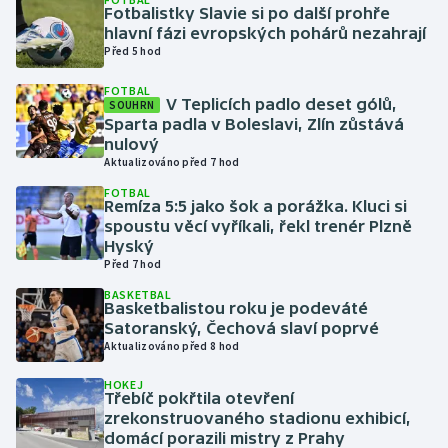
Fotbalistky Slavie si po další prohře
hlavní fázi evropských pohárů nezahrají
Gymnastika
Před 5 hod
FOTBAL
Házená
V Teplicích padlo deset gólů,
SOUHRN
Sparta padla v Boleslavi, Zlín zůstává
Jezdectví
nulový
Aktualizováno před 7 hod
Judo
FOTBAL
Remíza 5:5 jako šok a porážka. Kluci si
spoustu věcí vyříkali, řekl trenér Plzně
Krasobruslení
Hyský
Před 7 hod
Lezení
BASKETBAL
Basketbalistou roku je podeváté
Satoranský, Čechová slaví poprvé
Lyže a snowboard
Aktualizováno před 8 hod
Moderní pětiboj
HOKEJ
Třebíč pokřtila otevření
zrekonstruovaného stadionu exhibicí,
Motorsport
domácí porazili mistry z Prahy