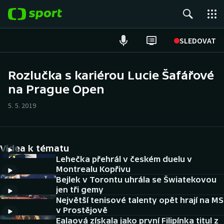
POPULÁRNÍ
SLEDOVAT
Fotbal
Rozlučka s kariérou Lucie Šafářové
na Prague Open
Hokej
5. 5. 2019
Tenis
Atletika
Videa k tématu
Cyklistika
Lehečka přehrál v českém duelu v
Montrealu Kopřivu
Bejlek v Torontu uhrála se Šwiatekovou
DALŠÍ SPORTY
jen tři gemy
Největší tenisové talenty opět hrají na MS
Americký fotbal
NEPŘEHLÉDNĚTE
v Prostějově
Ealaová získala jako první Filipínka titul z