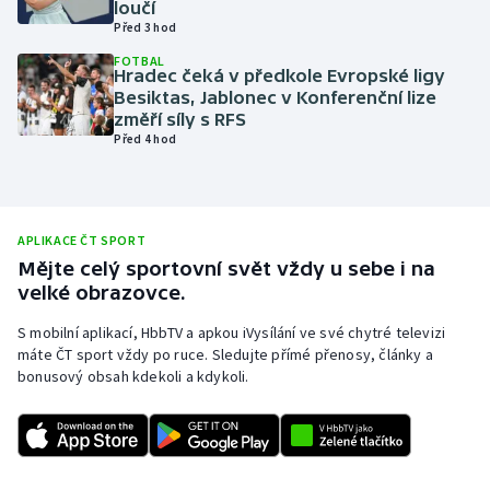
loučí
Před 3 hod
Olympijské hry
FOTBAL
Hradec čeká v předkole Evropské ligy
Parasport
Besiktas, Jablonec v Konferenční lize
změří síly s RFS
Plavání
Před 4 hod
Plážový volejbal
Ragby
APLIKACE ČT SPORT
Mějte celý sportovní svět vždy u sebe i na
velké obrazovce.
Rychlobruslení
S mobilní aplikací, HbbTV a apkou iVysílání ve své chytré televizi
Rychlostní kanoistika
máte ČT sport vždy po ruce. Sledujte přímé přenosy, články a
bonusový obsah kdekoli a kdykoli.
Short track
Sportovní střelba