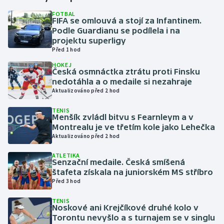
FOTBAL
FIFA se omlouvá a stojí za Infantinem.
Gymnastika
Podle Guardianu se podílela i na
projektu superligy
Házená
Před 1 hod
HOKEJ
Jezdectví
Česká osmnáctka ztrátu proti Finsku
nedotáhla a o medaile si nezahraje
Aktualizováno před 2 hod
Judo
TENIS
Menšík zvládl bitvu s Fearnleym a v
Krasobruslení
Montrealu je ve třetím kole jako Lehečka
Aktualizováno před 2 hod
Lezení
ATLETIKA
Senzační medaile. Česká smíšená
Lyže a snowboard
štafeta získala na juniorském MS stříbro
Před 3 hod
Moderní pětiboj
TENIS
Noskové ani Krejčíkové druhé kolo v
Motorsport
Torontu nevyšlo a s turnajem se v singlu