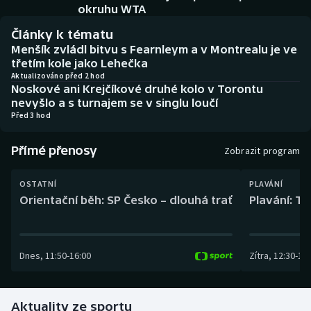
Baseball a softbal
Soutěže
okruhu WTA
Články k tématu
Basketbal
Historické návraty
Menšík zvládl bitvu s Fearnleym a v Montrealu je ve
třetím kole jako Lehečka
Biatlon
Aplikace ČT sport
Aktualizováno před 2 hod
Noskové ani Krejčíkové druhé kolo v Torontu
nevyšlo a s turnajem se v singlu loučí
Boby a skeleton
AZ kvíz
Před 3 hod
Box
Přímé přenosy
Zobrazit program
Curling
OSTATNÍ
PLAVÁNÍ
Orientační běh: SP Česko – dlouhá trať
Plavání: TK
Dostihy
Florbal
Dnes
,
11:50
-
16:00
Zítra
,
12:30
-
13:
Futsal
Aktuality ze sportu
Golf