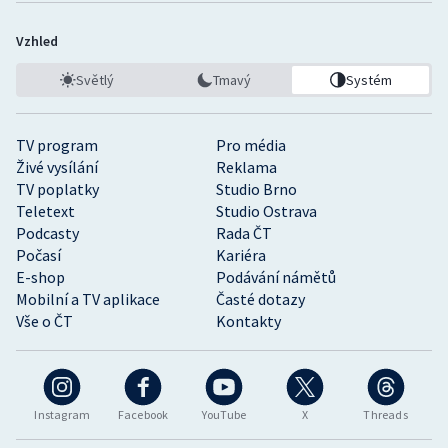
Vzhled
Světlý
Tmavý
Systém
TV program
Pro média
Živé vysílání
Reklama
TV poplatky
Studio Brno
Teletext
Studio Ostrava
Podcasty
Rada ČT
Počasí
Kariéra
E-shop
Podávání námětů
Mobilní a TV aplikace
Časté dotazy
Vše o ČT
Kontakty
Instagram
Facebook
YouTube
X
Threads