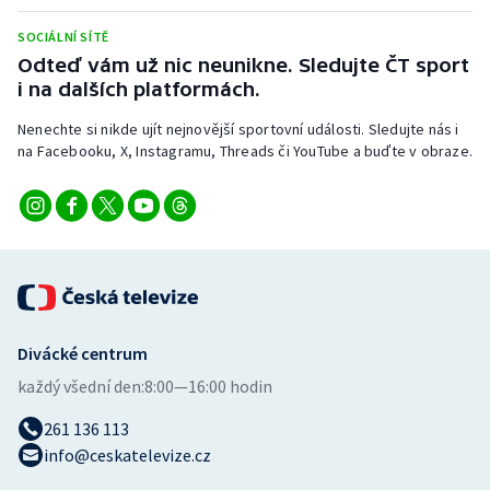
Stolní tenis
SOCIÁLNÍ SÍTĚ
Odteď vám už nic neunikne. Sledujte ČT sport
Triatlon
i na dalších platformách.
Veslování
Nenechte si nikde ujít nejnovější sportovní události. Sledujte nás i
na Facebooku, X, Instagramu, Threads či YouTube a buďte v obraze.
Vodní slalom
Volejbal
Ostatní
Divácké centrum
každý všední den:
8:00—16:00 hodin
261 136 113
info@ceskatelevize.cz