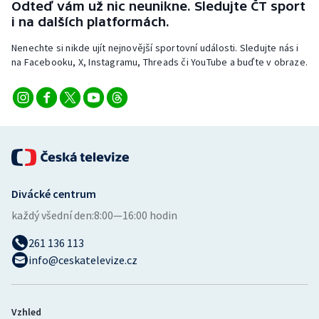
Odteď vám už nic neunikne. Sledujte ČT sport
Stolní tenis
i na dalších platformách.
Triatlon
Nenechte si nikde ujít nejnovější sportovní události. Sledujte nás i
na Facebooku, X, Instagramu, Threads či YouTube a buďte v obraze.
Veslování
Vodní slalom
Volejbal
Ostatní
Divácké centrum
každý všední den:
8:00—16:00 hodin
261 136 113
info@ceskatelevize.cz
Vzhled