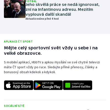
FOTBAL
Jeho skvělá práce se nedá ignorovat,
Olympijské hry
zní na Infantinovu adresu. Mezitím
vyplouvá další skandál
Parasport
Aktualizováno před 4 hod
Plavání
APLIKACE ČT SPORT
Plážový volejbal
Mějte celý sportovní svět vždy u sebe i na
velké obrazovce.
Ragby
S mobilní aplikací, HbbTV a apkou iVysílání ve své chytré televizi
Rychlobruslení
máte ČT sport vždy po ruce. Sledujte přímé přenosy, články a
bonusový obsah kdekoli a kdykoli.
Rychlostní kanoistika
Short track
Sportovní střelba
SOCIÁLNÍ SÍTĚ