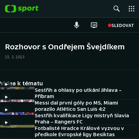
POPULÁRNÍ
SLEDOVAT
Fotbal
Rozhovor s Ondřejem Švejdíkem
Hokej
15. 2. 2013
Tenis
Videa k tématu
Atletika
Sestřih a ohlasy po utkání Jihlava –
Příbram
Cyklistika
Messi dal první góly po MS, Miami
porazilo Atlético San Luis 4:2
DALŠÍ SPORTY
Sestřih kvalifikace Ligy mistryň Slavia
Praha – Rangers FC
Americký fotbal
Fotbalisté Hradce Králové vyzvou v
NEPŘEHLÉDNĚTE
předkole Evropské ligy Besiktas