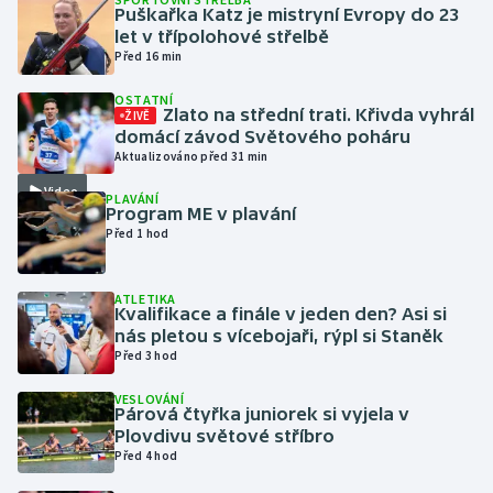
Puškařka Katz je mistryní Evropy do 23
let v třípolohové střelbě
Gymnastika
Před 16 min
OSTATNÍ
Házená
Zlato na střední trati. Křivda vyhrál
ŽIVĚ
domácí závod Světového poháru
Jezdectví
Aktualizováno před 31 min
Video
PLAVÁNÍ
Judo
Program ME v plavání
Před 1 hod
Krasobruslení
ATLETIKA
Lezení
Kvalifikace a finále v jeden den? Asi si
nás pletou s vícebojaři, rýpl si Staněk
Před 3 hod
Lyže a snowboard
VESLOVÁNÍ
Párová čtyřka juniorek si vyjela v
Moderní pětiboj
Plovdivu světové stříbro
Před 4 hod
Motorsport