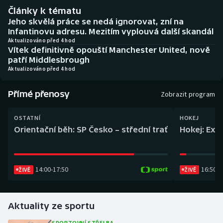
Baseball a softbal
Soutěže
Články k tématu
Jeho skvělá práce se nedá ignorovat, zní na
Basketbal
Historické návraty
Infantinovu adresu. Mezitím vyplouvá další skandál
Aktualizováno před 4 hod
Vítek definitivně opouští Manchester United, nově
Biatlon
Aplikace ČT sport
patří Middlesbrough
Aktualizováno před 4 hod
Boby a skeleton
AZ kvíz
Přímé přenosy
Zobrazit program
Box
OSTATNÍ
HOKEJ
Curling
Orientační běh: SP Česko – střední trať
Hokej: Exh
Dostihy
14:00
-
17:50
16:50
-
1
ŽIVĚ
ŽIVĚ
Florbal
Futsal
Aktuality ze sportu
Golf
SPORTOVNÍ STŘELBA