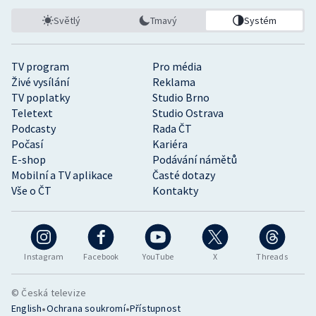
Světlý
Tmavý
Systém
TV program
Pro média
Živé vysílání
Reklama
TV poplatky
Studio Brno
Teletext
Studio Ostrava
Podcasty
Rada ČT
Počasí
Kariéra
E-shop
Podávání námětů
Mobilní a TV aplikace
Časté dotazy
Vše o ČT
Kontakty
Instagram
Facebook
YouTube
X
Threads
© Česká televize
•
•
English
Ochrana soukromí
Přístupnost