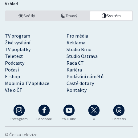
Vzhled
Světlý
Tmavý
Systém
TV program
Pro média
Živé vysílání
Reklama
TV poplatky
Studio Brno
Teletext
Studio Ostrava
Podcasty
Rada ČT
Počasí
Kariéra
E-shop
Podávání námětů
Mobilní a TV aplikace
Časté dotazy
Vše o ČT
Kontakty
Instagram
Facebook
YouTube
X
Threads
© Česká televize