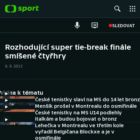
POPULÁRNÍ
SLEDOVAT
Fotbal
Rozhodující super tie-break finále
smíšené čtyřhry
Hokej
6. 6. 2013
Tenis
Atletika
Videa k tématu
Cyklistika
České tenistky slaví na MS do 14 let bronz
Menšík prošel v Montrealu do osmifinále
České tenistky na MS U14 podlehly
DALŠÍ SPORTY
Italkám a budou bojovat o bronz
Lehečka v Montrealu ve třetím kole
Americký fotbal
NEPŘEHLÉDNĚTE
vyřadil Belgičana Blockxe a je v
osmifinále