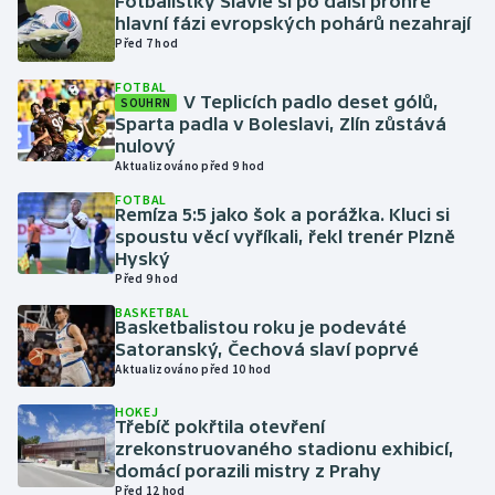
Fotbalistky Slavie si po další prohře
hlavní fázi evropských pohárů nezahrají
Před 7 hod
Gymnastika
FOTBAL
V Teplicích padlo deset gólů,
Házená
SOUHRN
Sparta padla v Boleslavi, Zlín zůstává
nulový
Jezdectví
Aktualizováno před 9 hod
FOTBAL
Judo
Remíza 5:5 jako šok a porážka. Kluci si
spoustu věcí vyříkali, řekl trenér Plzně
Hyský
Krasobruslení
Před 9 hod
BASKETBAL
Lezení
Basketbalistou roku je podeváté
Satoranský, Čechová slaví poprvé
Lyže a snowboard
Aktualizováno před 10 hod
HOKEJ
Moderní pětiboj
Třebíč pokřtila otevření
zrekonstruovaného stadionu exhibicí,
domácí porazili mistry z Prahy
Motorsport
Před 12 hod