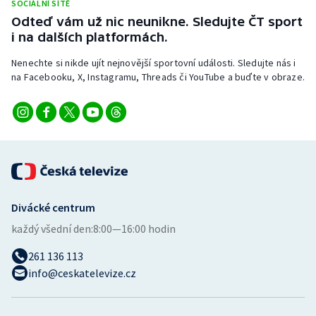
SOCIÁLNÍ SÍTĚ
Stolní tenis
Odteď vám už nic neunikne. Sledujte ČT sport
i na dalších platformách.
Triatlon
Nenechte si nikde ujít nejnovější sportovní události. Sledujte nás i
Veslování
na Facebooku, X, Instagramu, Threads či YouTube a buďte v obraze.
Vodní slalom
Volejbal
Ostatní
Divácké centrum
každý všední den:
8:00—16:00 hodin
261 136 113
info@ceskatelevize.cz