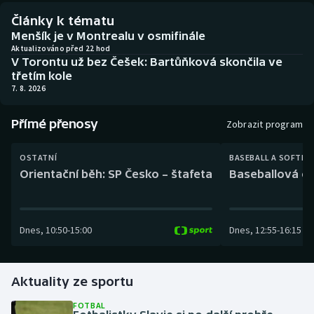
Baseball a softbal
Soutěže
Články k tématu
Menšík je v Montrealu v osmifinále
Basketbal
Historické návraty
Aktualizováno před 22 hod
V Torontu už bez Češek: Bartůňková skončila ve
třetím kole
Biatlon
Aplikace ČT sport
7. 8. 2026
Boby a skeleton
AZ kvíz
Přímé přenosy
Zobrazit program
Box
OSTATNÍ
BASEBALL A SOFTBA
Orientační běh: SP Česko – štafeta
Baseballová ex
Curling
Dostihy
Dnes
,
10:50
-
15:00
Dnes
,
12:55
-
16:15
Florbal
Futsal
Aktuality ze sportu
FOTBAL
Golf