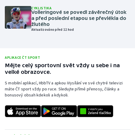
CYKLISTIKA
Olympijské hry
Volleringové se povedl závěrečný útok
a před poslední etapou se převlékla do
Parasport
žlutého
Aktualizováno před 12 hod
Plavání
Plážový volejbal
APLIKACE ČT SPORT
Mějte celý sportovní svět vždy u sebe i na
Ragby
velké obrazovce.
Rychlobruslení
S mobilní aplikací, HbbTV a apkou iVysílání ve své chytré televizi
máte ČT sport vždy po ruce. Sledujte přímé přenosy, články a
bonusový obsah kdekoli a kdykoli.
Rychlostní kanoistika
Short track
Sportovní střelba