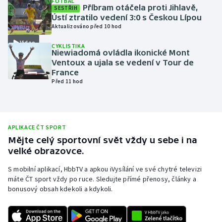
FOTBAL
Příbram otáčela proti Jihlavě,
SESTŘIH
Olympijské hry
Ústí ztratilo vedení 3:0 s Českou Lípou
Aktualizováno před 10 hod
Parasport
Video
CYKLISTIKA
Niewiadomá ovládla ikonické Mont
Plavání
Ventoux a ujala se vedení v Tour de
France
Před 11 hod
Plážový volejbal
Ragby
APLIKACE ČT SPORT
Rychlobruslení
Mějte celý sportovní svět vždy u sebe i na
velké obrazovce.
Rychlostní kanoistika
S mobilní aplikací, HbbTV a apkou iVysílání ve své chytré televizi
máte ČT sport vždy po ruce. Sledujte přímé přenosy, články a
Short track
bonusový obsah kdekoli a kdykoli.
Sportovní střelba