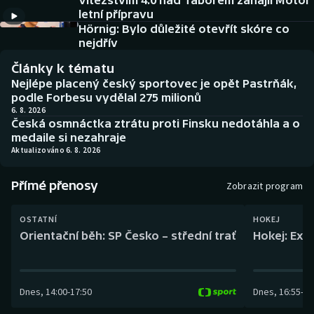
Vítězstvím 4:0 nad Táborem zahájil Motor
Baseball a softbal
Soutěže
letní přípravu
Hörnig: Bylo důležité otevřít skóre co
Basketbal
Historické návraty
nejdřív
Články k tématu
Biatlon
Aplikace ČT sport
Nejlépe placený český sportovec je opět Pastrňák,
podle Forbesu vydělal 275 milionů
Boby a skeleton
AZ kvíz
6. 8. 2026
Česká osmnáctka ztrátu proti Finsku nedotáhla a o
medaile si nezahraje
Box
Aktualizováno 6. 8. 2026
Curling
Přímé přenosy
Zobrazit program
Dostihy
OSTATNÍ
HOKEJ
Orientační běh: SP Česko – střední trať
Hokej: Exh
Florbal
Futsal
Dnes
,
14:00
-
17:50
Dnes
,
16:55
-
19
Golf