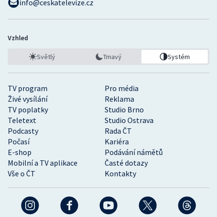
info@ceskatelevize.cz
Vzhled
Světlý
Tmavý
Systém
TV program
Pro média
Živé vysílání
Reklama
TV poplatky
Studio Brno
Teletext
Studio Ostrava
Podcasty
Rada ČT
Počasí
Kariéra
E-shop
Podávání námětů
Mobilní a TV aplikace
Časté dotazy
Vše o ČT
Kontakty