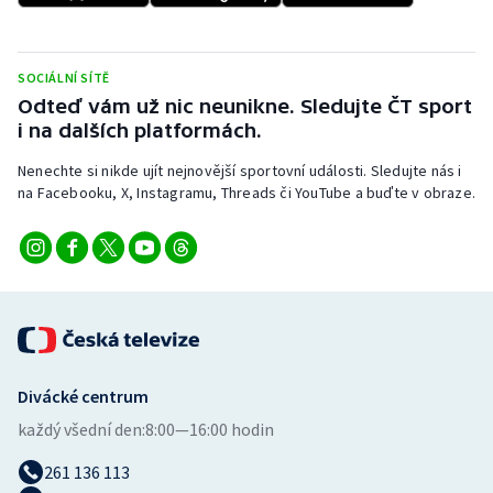
Stolní tenis
Triatlon
SOCIÁLNÍ SÍTĚ
Odteď vám už nic neunikne. Sledujte ČT sport
Veslování
i na dalších platformách.
Nenechte si nikde ujít nejnovější sportovní události. Sledujte nás i
Vodní slalom
na Facebooku, X, Instagramu, Threads či YouTube a buďte v obraze.
Volejbal
Ostatní
Divácké centrum
každý všední den:
8:00—16:00 hodin
261 136 113