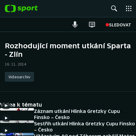
POPULÁRNÍ
SLEDOVAT
Fotbal
Rozhodující moment utkání Sparta
- Zlín
Hokej
16. 11. 2014
Tenis
Videoarchiv
Atletika
Cyklistika
Videa k tématu
DALŠÍ SPORTY
Záznam utkání Hlinka Gretzky Cupu
Finsko – Česko
Sestřih utkání Hlinka Gretzky Cupu Finsko
Americký fotbal
NEPŘEHLÉDNĚTE
– Česko