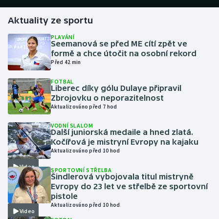
Aktuality ze sportu
Gymnastika
PLAVÁNÍ
Seemanová se před ME cítí zpět ve
Házená
formě a chce útočit na osobní rekord
Před 42 min
Jezdectví
FOTBAL
Liberec díky gólu Dulaye připravil
Judo
Zbrojovku o neporazitelnost
Aktualizováno před 7 hod
Krasobruslení
VODNÍ SLALOM
Další juniorská medaile a hned zlatá.
Lezení
Kočířová je mistryní Evropy na kajaku
Aktualizováno před 10 hod
Lyže a snowboard
Video
SPORTOVNÍ STŘELBA
Šindlerová vybojovala titul mistryně
Moderní pětiboj
Evropy do 23 let ve střelbě ze sportovní
pistole
Aktualizováno před 10 hod
Motorsport
Video