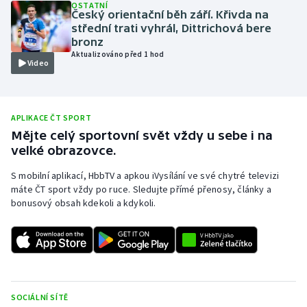
OSTATNÍ
Český orientační běh září. Křivda na
Olympijské hry
střední trati vyhrál, Dittrichová bere
bronz
Parasport
Aktualizováno před 1 hod
Video
Plavání
Plážový volejbal
APLIKACE ČT SPORT
Mějte celý sportovní svět vždy u sebe i na
velké obrazovce.
Ragby
S mobilní aplikací, HbbTV a apkou iVysílání ve své chytré televizi
Rychlobruslení
máte ČT sport vždy po ruce. Sledujte přímé přenosy, články a
bonusový obsah kdekoli a kdykoli.
Rychlostní kanoistika
Short track
Sportovní střelba
SOCIÁLNÍ SÍTĚ