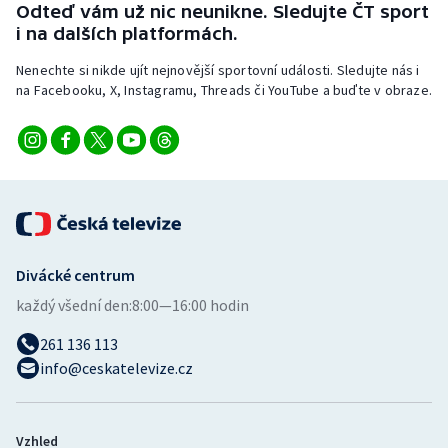
Odteď vám už nic neunikne. Sledujte ČT sport
Stolní tenis
i na dalších platformách.
Triatlon
Nenechte si nikde ujít nejnovější sportovní události. Sledujte nás i
na Facebooku, X, Instagramu, Threads či YouTube a buďte v obraze.
Veslování
Vodní slalom
Volejbal
Ostatní
Divácké centrum
každý všední den:
8:00—16:00 hodin
261 136 113
info@ceskatelevize.cz
Vzhled