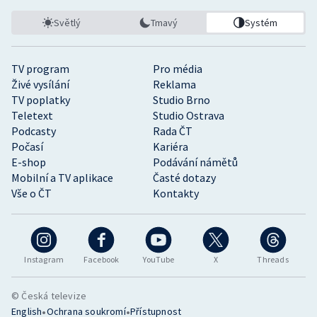
Světlý
Tmavý
Systém
TV program
Pro média
Živé vysílání
Reklama
TV poplatky
Studio Brno
Teletext
Studio Ostrava
Podcasty
Rada ČT
Počasí
Kariéra
E-shop
Podávání námětů
Mobilní a TV aplikace
Časté dotazy
Vše o ČT
Kontakty
Instagram
Facebook
YouTube
X
Threads
© Česká televize
•
•
English
Ochrana soukromí
Přístupnost