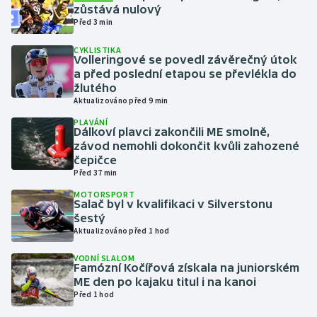
zůstává nulový
Před 3 min
Gymnastika
CYKLISTIKA
Volleringové se povedl závěrečný útok
Házená
a před poslední etapou se převlékla do
žlutého
Jezdectví
Aktualizováno před 9 min
PLAVÁNÍ
Dálkoví plavci zakončili ME smolně,
Judo
závod nemohli dokončit kvůli zahozené
čepičce
Krasobruslení
Před 37 min
MOTORSPORT
Lezení
Salač byl v kvalifikaci v Silverstonu
šestý
Aktualizováno před 1 hod
Lyže a snowboard
VODNÍ SLALOM
Famózní Kočířová získala na juniorském
Moderní pětiboj
ME den po kajaku titul i na kanoi
Před 1 hod
Motorsport