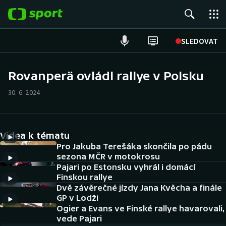
POPULÁRNÍ
SLEDOVAT
Fotbal
Rovanperä ovládl rallye v Polsku
Hokej
30. 6. 2024
Tenis
Videa k tématu
Atletika
Pro Jakuba Terešáka skončila po pádu
sezona MČR v motokrosu
Cyklistika
Pajari po Estonsku vyhrál i domácí
Finskou rallye
DALŠÍ SPORTY
Dvě závěrečné jízdy Jana Kvěcha a finále
GP v Lodži
Americký fotbal
Ogier a Evans ve Finské rallye havarovali,
NEPŘEHLÉDNĚTE
vede Pajari