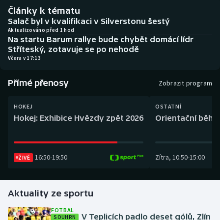
Baseball a softbal
Soutěže
Články k tématu
Salač byl v kvalifikaci v Silverstonu šestý
Basketbal
Historické návraty
Aktualizováno před 1 hod
Na startu Barum rallye bude chybět domácí lídr
Stříteský, zotavuje se po nehodě
Biatlon
Aplikace ČT sport
Včera v 17:13
Boby a skeleton
AZ kvíz
Přímé přenosy
Zobrazit program
Box
HOKEJ
OSTATNÍ
Hokej: Exhibice Hvězdy zpět 2026
Orientační běh: 
Curling
Dostihy
16:50
-
19:50
Zítra
,
10:50
-
15:00
ŽIVĚ
Florbal
Aktuality ze sportu
Futsal
FOTBAL
V Teplicích padlo deset gólů, Zlín
SOUHRN
Golf