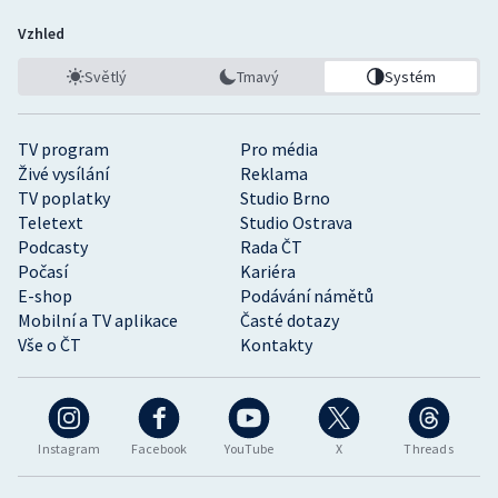
Vzhled
Světlý
Tmavý
Systém
TV program
Pro média
Živé vysílání
Reklama
TV poplatky
Studio Brno
Teletext
Studio Ostrava
Podcasty
Rada ČT
Počasí
Kariéra
E-shop
Podávání námětů
Mobilní a TV aplikace
Časté dotazy
Vše o ČT
Kontakty
Instagram
Facebook
YouTube
X
Threads