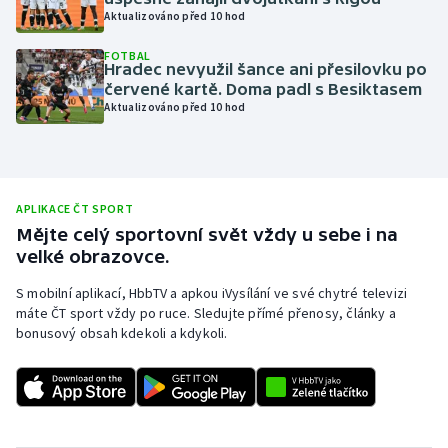
Aktualizováno před 10 hod
Olympijské hry
FOTBAL
Hradec nevyužil šance ani přesilovku po
Parasport
červené kartě. Doma padl s Besiktasem
Aktualizováno před 10 hod
Plavání
Plážový volejbal
APLIKACE ČT SPORT
Ragby
Mějte celý sportovní svět vždy u sebe i na
velké obrazovce.
Rychlobruslení
S mobilní aplikací, HbbTV a apkou iVysílání ve své chytré televizi
máte ČT sport vždy po ruce. Sledujte přímé přenosy, články a
Rychlostní kanoistika
bonusový obsah kdekoli a kdykoli.
Short track
Sportovní střelba