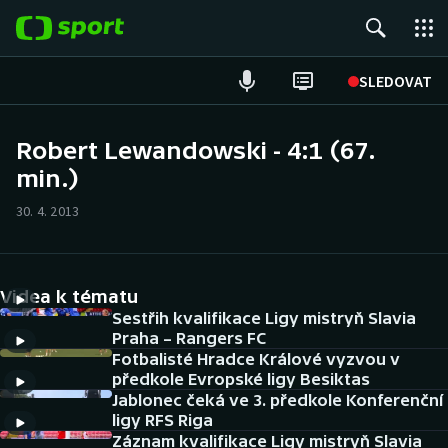
POPULÁRNÍ
SLEDOVAT
Fotbal
Robert Lewandowski - 4:1 (67.
min.)
Hokej
30. 4. 2013
Tenis
Atletika
Videa k tématu
Cyklistika
Sestřih kvalifikace Ligy mistryň Slavia
Praha – Rangers FC
Fotbalisté Hradce Králové vyzvou v
DALŠÍ SPORTY
předkole Evropské ligy Besiktas
Jablonec čeká ve 3. předkole Konferenční
Americký fotbal
NEPŘEHLÉDNĚTE
ligy RFS Riga
Záznam kvalifikace Ligy mistryň Slavia