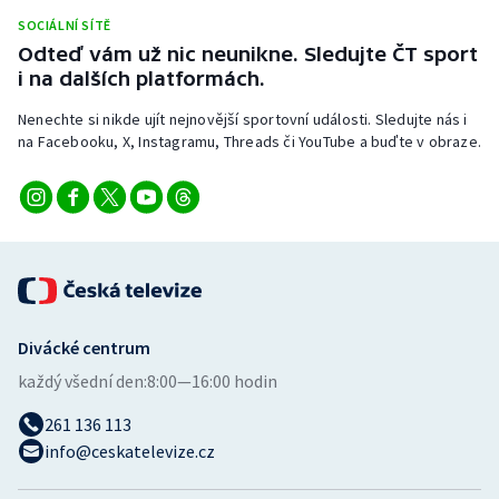
Stolní tenis
SOCIÁLNÍ SÍTĚ
Odteď vám už nic neunikne. Sledujte ČT sport
Triatlon
i na dalších platformách.
Nenechte si nikde ujít nejnovější sportovní události. Sledujte nás i
Veslování
na Facebooku, X, Instagramu, Threads či YouTube a buďte v obraze.
Vodní slalom
Volejbal
Ostatní
Divácké centrum
každý všední den:
8:00—16:00 hodin
261 136 113
info@ceskatelevize.cz