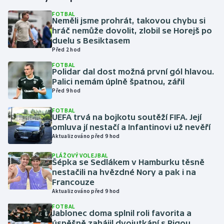
FOTBAL
Neměli jsme prohrát, takovou chybu si
Gymnastika
hráč nemůže dovolit, zlobil se Horejš po
duelu s Besiktasem
Házená
Před 2 hod
FOTBAL
Jezdectví
Polidar dal dost možná první gól hlavou.
Palici nemám úplně špatnou, zářil
Před 9 hod
Judo
FOTBAL
UEFA trvá na bojkotu soutěží FIFA. Její
Krasobruslení
omluva jí nestačí a Infantinovi už nevěří
Aktualizováno před 9 hod
Lezení
PLÁŽOVÝ VOLEJBAL
Šépka se Sedlákem v Hamburku těsně
Lyže a snowboard
nestačili na hvězdné Nory a pak i na
Francouze
Moderní pětiboj
Aktualizováno před 9 hod
FOTBAL
Jablonec doma splnil roli favorita a
Motorsport
úspěšně zahájil dvojutkání s Rigou