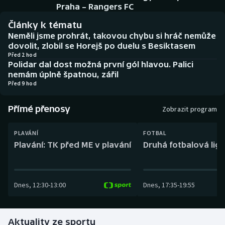
Baseball a softbal
Soutěže
Praha – Rangers FC
Články k tématu
Basketbal
Historické návraty
Neměli jsme prohrát, takovou chybu si hráč nemůže
dovolit, zlobil se Horejš po duelu s Besiktasem
Biatlon
Aplikace ČT sport
Před 2 hod
Polidar dal dost možná první gól hlavou. Palici
nemám úplně špatnou, zářil
Boby a skeleton
AZ kvíz
Před 9 hod
Box
Přímé přenosy
Zobrazit program
Curling
PLAVÁNÍ
FOTBAL
Plavání: TK před ME v plavání
Druhá fotbalová liga
Dostihy
Florbal
Dnes
,
12:30
-
13:00
Dnes
,
17:35
-
19:55
Futsal
Aktuality ze sportu
Golf