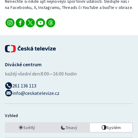
Nenechte si nikde ujít nejnovější sportovní události. Sledujte nás i
Stolní tenis
na Facebooku, X, Instagramu, Threads či YouTube a buďte v obraze.
Triatlon
Veslování
Vodní slalom
Volejbal
Divácké centrum
každý všední den:
8:00—16:00 hodin
Ostatní
261 136 113
info@ceskatelevize.cz
Vzhled
Světlý
Tmavý
Systém