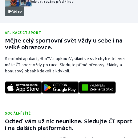
Aktualizováno před 4 hod
Olympijské hry
Video
Parasport
APLIKACE ČT SPORT
Plavání
Mějte celý sportovní svět vždy u sebe i na
velké obrazovce.
Plážový volejbal
S mobilní aplikací, HbbTV a apkou iVysílání ve své chytré televizi
máte ČT sport vždy po ruce. Sledujte přímé přenosy, články a
Ragby
bonusový obsah kdekoli a kdykoli.
Rychlobruslení
Rychlostní kanoistika
Short track
SOCIÁLNÍ SÍTĚ
Odteď vám už nic neunikne. Sledujte ČT sport
Sportovní střelba
i na dalších platformách.