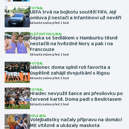
FOTBAL
UEFA trvá na bojkotu soutěží FIFA. Její
Gymnastika
omluva jí nestačí a Infantinovi už nevěří
Aktualizováno před 1 hod
Házená
PLÁŽOVÝ VOLEJBAL
Šépka se Sedlákem v Hamburku těsně
Jezdectví
nestačili na hvězdné Nory a pak i na
Francouze
Judo
Aktualizováno před 1 hod
FOTBAL
Jablonec doma splnil roli favorita a
Krasobruslení
úspěšně zahájil dvojutkání s Rigou
Aktualizováno před 2 hod
Lezení
FOTBAL
Hradec nevyužil šance ani přesilovku po
Lyže a snowboard
červené kartě. Doma padl s Besiktasem
Aktualizováno před 2 hod
Moderní pětiboj
VOLEJBAL
Volejbalistky načaly přípravu na domácí
Motorsport
ME vítězně a ukázaly maskota