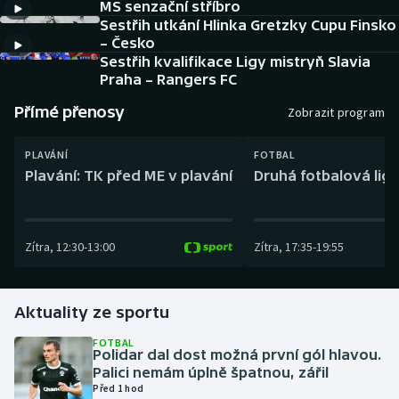
MS senzační stříbro
Baseball a softbal
Soutěže
Sestřih utkání Hlinka Gretzky Cupu Finsko
– Česko
Basketbal
Historické návraty
Sestřih kvalifikace Ligy mistryň Slavia
Praha – Rangers FC
Biatlon
Aplikace ČT sport
Přímé přenosy
Zobrazit program
Boby a skeleton
AZ kvíz
PLAVÁNÍ
FOTBAL
Plavání: TK před ME v plavání
Druhá fotbalová liga
Box
Curling
Zítra
,
12:30
-
13:00
Zítra
,
17:35
-
19:55
Dostihy
Aktuality ze sportu
Florbal
FOTBAL
Futsal
Polidar dal dost možná první gól hlavou.
Palici nemám úplně špatnou, zářil
Před 1 hod
Golf