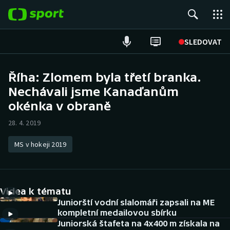
POPULÁRNÍ
SLEDOVAT
Fotbal
Říha: Zlomem byla třetí branka.
Nechávali jsme Kanaďanům
Hokej
okénka v obraně
Tenis
28. 4. 2019
Atletika
MS v hokeji 2019
Cyklistika
DALŠÍ SPORTY
Videa k tématu
Juniorští vodní slalomáři zapsali na ME
Americký fotbal
NEPŘEHLÉDNĚTE
kompletní medailovou sbírku
Juniorská štafeta na 4x400 m získala na