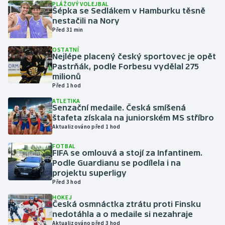
PLÁŽOVÝ VOLEJBAL
Šépka se Sedlákem v Hamburku těsně
nestačili na Nory
Gymnastika
Před 31 min
Házená
OSTATNÍ
Nejlépe placený český sportovec je opět
Pastrňák, podle Forbesu vydělal 275
Jezdectví
milionů
Před 1 hod
Judo
ATLETIKA
Senzační medaile. Česká smíšená
štafeta získala na juniorském MS stříbro
Krasobruslení
Aktualizováno před 1 hod
Lezení
FOTBAL
FIFA se omlouvá a stojí za Infantinem.
Podle Guardianu se podílela i na
Lyže a snowboard
projektu superligy
Před 3 hod
Moderní pětiboj
HOKEJ
Česká osmnáctka ztrátu proti Finsku
nedotáhla a o medaile si nezahraje
Motorsport
Aktualizováno před 3 hod