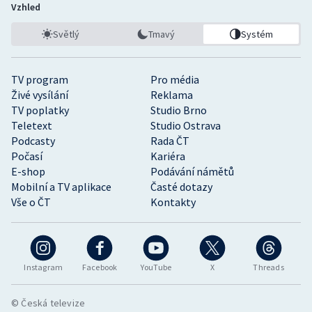
Vzhled
Světlý
Tmavý
Systém
TV program
Pro média
Živé vysílání
Reklama
TV poplatky
Studio Brno
Teletext
Studio Ostrava
Podcasty
Rada ČT
Počasí
Kariéra
E-shop
Podávání námětů
Mobilní a TV aplikace
Časté dotazy
Vše o ČT
Kontakty
Instagram
Facebook
YouTube
X
Threads
© Česká televize