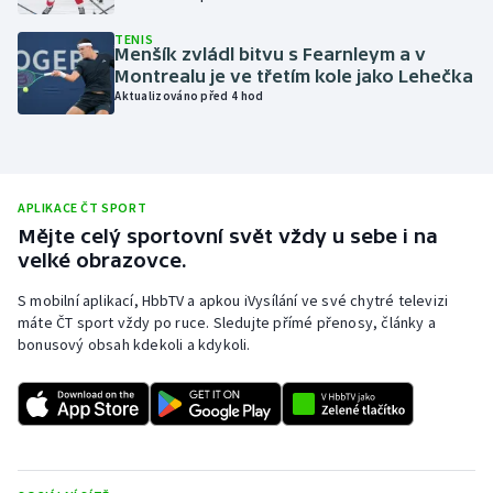
Olympijské hry
TENIS
Menšík zvládl bitvu s Fearnleym a v
Montrealu je ve třetím kole jako Lehečka
Parasport
Aktualizováno před 4 hod
Plavání
Plážový volejbal
APLIKACE ČT SPORT
Mějte celý sportovní svět vždy u sebe i na
Ragby
velké obrazovce.
Rychlobruslení
S mobilní aplikací, HbbTV a apkou iVysílání ve své chytré televizi
máte ČT sport vždy po ruce. Sledujte přímé přenosy, články a
bonusový obsah kdekoli a kdykoli.
Rychlostní kanoistika
Short track
Sportovní střelba