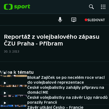
POPULÁRNÍ
SLEDOVAT
Fotbal
Reportáž z volejbalového zápasu
ČZU Praha - Příbram
Hokej
30. 3. 2013
Tenis
Atletika
Videa k tématu
Cyklistika
Blokař Zajíček se po necelém roce vrací
do volejbalové reprezentace
České volejbalistky zahájily přípravu na
DALŠÍ SPORTY
domácí ME
České volejbalistky na závěr Ligy národů
Americký fotbal
NEPŘEHLÉDNĚTE
porazily Francii
Závěr utkání Česko – Francie