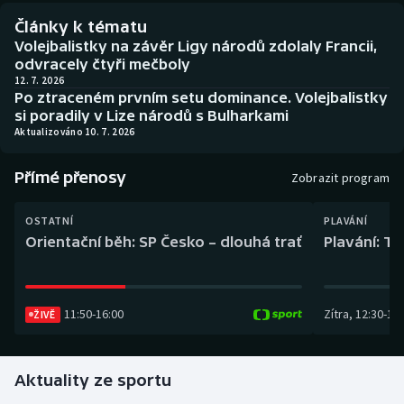
Baseball a softbal
Soutěže
Články k tématu
Volejbalistky na závěr Ligy národů zdolaly Francii,
Basketbal
Historické návraty
odvracely čtyři mečboly
12. 7. 2026
Po ztraceném prvním setu dominance. Volejbalistky
Biatlon
Aplikace ČT sport
si poradily v Lize národů s Bulharkami
Aktualizováno 10. 7. 2026
Boby a skeleton
AZ kvíz
Přímé přenosy
Zobrazit program
Box
OSTATNÍ
PLAVÁNÍ
Curling
Orientační běh: SP Česko – dlouhá trať
Plavání: TK
Dostihy
11:50
-
16:00
Zítra
,
12:30
-
13:
Florbal
ŽIVĚ
Futsal
Aktuality ze sportu
Golf