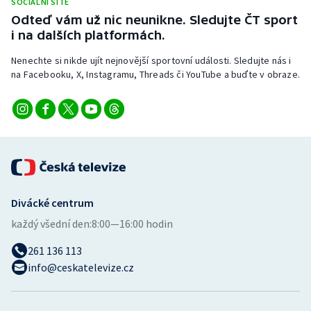
SOCIÁLNÍ SÍTĚ
Stolní tenis
Odteď vám už nic neunikne. Sledujte ČT sport
i na dalších platformách.
Triatlon
Nenechte si nikde ujít nejnovější sportovní události. Sledujte nás i
na Facebooku, X, Instagramu, Threads či YouTube a buďte v obraze.
Veslování
Vodní slalom
Volejbal
Ostatní
Divácké centrum
každý všední den:
8:00—16:00 hodin
261 136 113
info@ceskatelevize.cz