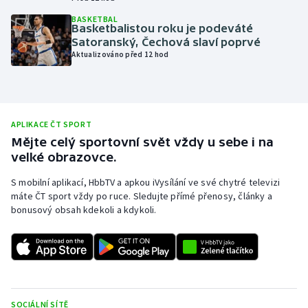
Olympijské hry
BASKETBAL
Basketbalistou roku je podeváté
Satoranský, Čechová slaví poprvé
Parasport
Aktualizováno před 12 hod
Plavání
Plážový volejbal
APLIKACE ČT SPORT
Mějte celý sportovní svět vždy u sebe i na
Ragby
velké obrazovce.
S mobilní aplikací, HbbTV a apkou iVysílání ve své chytré televizi
Rychlobruslení
máte ČT sport vždy po ruce. Sledujte přímé přenosy, články a
bonusový obsah kdekoli a kdykoli.
Rychlostní kanoistika
Short track
Sportovní střelba
SOCIÁLNÍ SÍTĚ