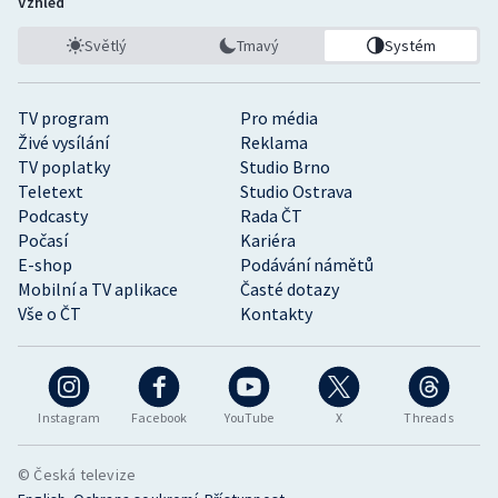
Vzhled
Světlý
Tmavý
Systém
TV program
Pro média
Živé vysílání
Reklama
TV poplatky
Studio Brno
Teletext
Studio Ostrava
Podcasty
Rada ČT
Počasí
Kariéra
E-shop
Podávání námětů
Mobilní a TV aplikace
Časté dotazy
Vše o ČT
Kontakty
Instagram
Facebook
YouTube
X
Threads
© Česká televize