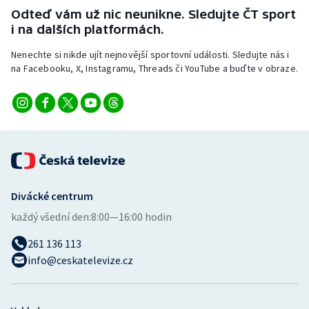
Stolní tenis
Odteď vám už nic neunikne. Sledujte ČT sport
i na dalších platformách.
Triatlon
Nenechte si nikde ujít nejnovější sportovní události. Sledujte nás i
na Facebooku, X, Instagramu, Threads či YouTube a buďte v obraze.
Veslování
Vodní slalom
Volejbal
Ostatní
Divácké centrum
každý všední den:
8:00—16:00 hodin
261 136 113
info@ceskatelevize.cz