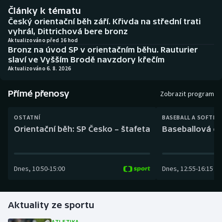
Baseball a softbal
Soutěže
Články k tématu
Český orientační běh září. Křivda na střední trati
Basketbal
Historické návraty
vyhrál, Dittrichová bere bronz
Aktualizováno před 16 hod
Bronz na úvod SP v orientačním běhu. Rauturier
Biatlon
Aplikace ČT sport
slaví ve Vyšším Brodě navzdory křečím
Aktualizováno 6. 8. 2026
Boby a skeleton
AZ kvíz
Přímé přenosy
Zobrazit program
Box
OSTATNÍ
BASEBALL A SOFTBA
Curling
Orientační běh: SP Česko – štafeta
Baseballová ex
Dostihy
Dnes
,
10:50
-
15:00
Dnes
,
12:55
-
16:15
Florbal
Futsal
Aktuality ze sportu
Golf
ATLETIKA