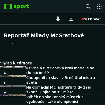
POPULÁRNÍ
SLEDOVAT
Fotbal
Reportáž Milady McGrathové
Hokej
30. 5. 2013
Tenis
Videa k tématu
Atletika
Křivda a Dittrichová brali medaile na
domácím SP
Cyklistika
Choupenitch slavil v Brně titul mistra
světa
DALŠÍ SPORTY
Na domácím ME jachtařů třídy 29er
skončil Lojka na 19. místě
Americký fotbal
Výběh na skokanský můstek si
NEPŘEHLÉDNĚTE
vyzkoušeli také olympionici