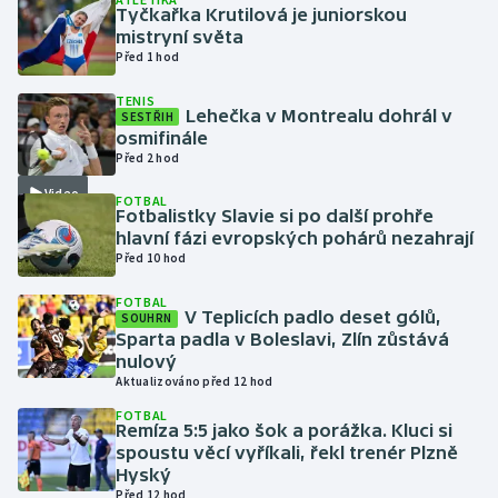
Tyčkařka Krutilová je juniorskou
mistryní světa
Gymnastika
Před 1 hod
TENIS
Házená
Lehečka v Montrealu dohrál v
SESTŘIH
osmifinále
Jezdectví
Před 2 hod
Video
FOTBAL
Judo
Fotbalistky Slavie si po další prohře
hlavní fázi evropských pohárů nezahrají
Před 10 hod
Krasobruslení
FOTBAL
Lezení
V Teplicích padlo deset gólů,
SOUHRN
Sparta padla v Boleslavi, Zlín zůstává
nulový
Lyže a snowboard
Aktualizováno před 12 hod
FOTBAL
Moderní pětiboj
Remíza 5:5 jako šok a porážka. Kluci si
spoustu věcí vyříkali, řekl trenér Plzně
Hyský
Motorsport
Před 12 hod