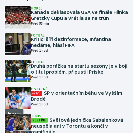
HOKEJ
Kanada deklasovala USA ve finále Hlinka
Gymnastika
Gretzky Cupu a vrátila se na trůn
Před 53 min
Házená
FOTBAL
Kritici šíří dezinformace, Infantina
Jezdectví
nedáme, hlásí FIFA
Před 1 hod
Judo
FOTBAL
Druhá porážka na startu sezony je v boji
Krasobruslení
o titul problém, připustil Priske
Před 1 hod
Lezení
OSTATNÍ
SP v orientačním běhu ve Vyšším
ŽIVĚ
Lyže a snowboard
Brodě
Před 1 hod
Moderní pětiboj
Video
TENIS
Světová jednička Sabalenková
SESTŘIH
neuspěla ani v Torontu a končí v
Motorsport
osmifinále