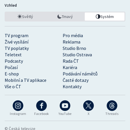
Vzhled
Světlý
Tmavý
Systém
TV program
Pro média
Živé vysílání
Reklama
TV poplatky
Studio Brno
Teletext
Studio Ostrava
Podcasty
Rada ČT
Počasí
Kariéra
E-shop
Podávání námětů
Mobilní a TV aplikace
Časté dotazy
Vše o ČT
Kontakty
Instagram
Facebook
YouTube
X
Threads
© Česká televize