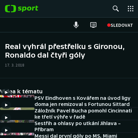
POPULÁRNÍ
SLEDOVAT
Fotbal
Real vyhrál přestřelku s Gironou,
Ronaldo dal čtyři góly
Hokej
17. 3. 2018
Tenis
Atletika
Videa k tématu
Cyklistika
PSV Eindhoven s Kovářem na úvod ligy
doma jen remizoval s Fortunou Sittard
Záložník Pavel Bucha pomohl Cincinnati
DALŠÍ SPORTY
ke třetí výhře v řadě
Sestřih a ohlasy po utkání Jihlava –
Americký fotbal
NEPŘEHLÉDNĚTE
Příbram
Messi dal první góly po MS, Miami