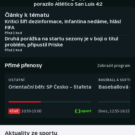
Baseball a softbal
Soutěže
porazilo Atlético San Luis 4:2
Články k tématu
Basketbal
Historické návraty
Kritici šíří dezinformace, Infantina nedáme, hlásí
FIFA
Biatlon
Aplikace ČT sport
Před 1 hod
Druhá porážka na startu sezony je v boji o titul
problém, připustil Priske
Boby a skeleton
AZ kvíz
Před 1 hod
Box
Přímé přenosy
Zobrazit program
Curling
OSTATNÍ
BASEBALL A SOFTBA
Orientační běh: SP Česko – štafeta
Baseballová ex
Dostihy
Florbal
10:50
-
15:00
Dnes
,
12:55
-
16:15
ŽIVĚ
Futsal
Aktuality ze sportu
Golf