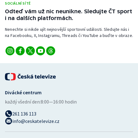
SOCIÁLNÍ SÍTĚ
Stolní tenis
Odteď vám už nic neunikne. Sledujte ČT sport
i na dalších platformách.
Triatlon
Nenechte si nikde ujít nejnovější sportovní události. Sledujte nás i
Veslování
na Facebooku, X, Instagramu, Threads či YouTube a buďte v obraze.
Vodní slalom
Volejbal
Ostatní
Divácké centrum
každý všední den:
8:00—16:00 hodin
261 136 113
info@ceskatelevize.cz