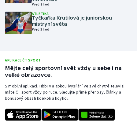
Před 2 hod
Olympijské hry
ATLETIKA
Tyčkařka Krutilová je juniorskou
Parasport
mistryní světa
Před 3 hod
Plavání
Plážový volejbal
APLIKACE ČT SPORT
Ragby
Mějte celý sportovní svět vždy u sebe i na
velké obrazovce.
Rychlobruslení
S mobilní aplikací, HbbTV a apkou iVysílání ve své chytré televizi
máte ČT sport vždy po ruce. Sledujte přímé přenosy, články a
Rychlostní kanoistika
bonusový obsah kdekoli a kdykoli.
Short track
Sportovní střelba