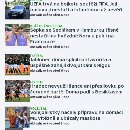
UEFA trvá na bojkotu soutěží FIFA. Její
omluva jí nestačí a Infantinovi už nevěří
Gymnastika
Aktualizováno před 6 hod
PLÁŽOVÝ VOLEJBAL
Házená
Šépka se Sedlákem v Hamburku těsně
nestačili na hvězdné Nory a pak i na
Jezdectví
Francouze
Aktualizováno před 6 hod
Judo
FOTBAL
Jablonec doma splnil roli favorita a
úspěšně zahájil dvojutkání s Rigou
Krasobruslení
Aktualizováno před 6 hod
FOTBAL
Lezení
Hradec nevyužil šance ani přesilovku po
červené kartě. Doma padl s Besiktasem
Lyže a snowboard
Aktualizováno před 7 hod
VOLEJBAL
Moderní pětiboj
Volejbalistky načaly přípravu na domácí
ME vítězně a ukázaly maskota
Aktualizováno před 8 hod
Motorsport