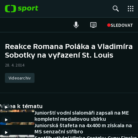
POPULÁRNÍ
SLEDOVAT
Fotbal
Reakce Romana Poláka a Vladimíra
Sobotky na vyřazení St. Louis
Hokej
28. 4. 2014
Tenis
Videoarchiv
Atletika
Cyklistika
Videa k tématu
DALŠÍ SPORTY
Juniorští vodní slalomáři zapsali na ME
kompletní medailovou sbírku
Juniorská štafeta na 4x400 m získala na
Americký fotbal
NEPŘEHLÉDNĚTE
MS senzační stříbro