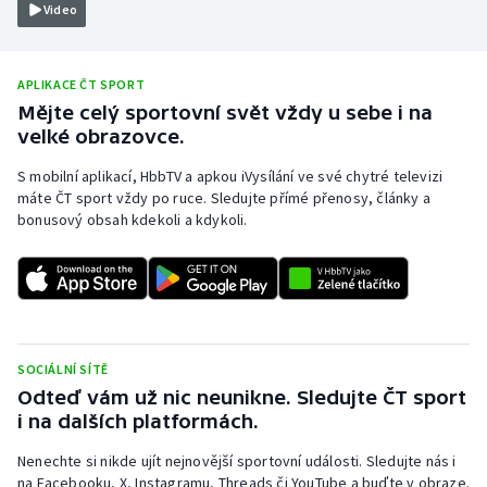
Video
Olympijské hry
Parasport
APLIKACE ČT SPORT
Mějte celý sportovní svět vždy u sebe i na
velké obrazovce.
Plavání
S mobilní aplikací, HbbTV a apkou iVysílání ve své chytré televizi
Plážový volejbal
máte ČT sport vždy po ruce. Sledujte přímé přenosy, články a
bonusový obsah kdekoli a kdykoli.
Ragby
Rychlobruslení
Rychlostní kanoistika
SOCIÁLNÍ SÍTĚ
Odteď vám už nic neunikne. Sledujte ČT sport
Short track
i na dalších platformách.
Sportovní střelba
Nenechte si nikde ujít nejnovější sportovní události. Sledujte nás i
na Facebooku, X, Instagramu, Threads či YouTube a buďte v obraze.