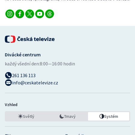
Stolní tenis
Triatlon
Veslování
Vodní slalom
Divácké centrum
Volejbal
každý všední den:
8:00—16:00 hodin
261 136 113
Ostatní
info@ceskatelevize.cz
Vzhled
Světlý
Tmavý
Systém