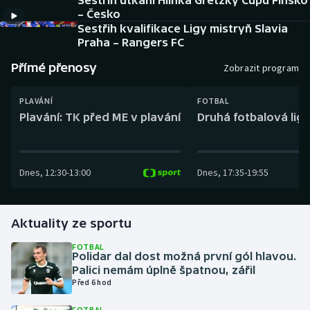
Sestřih utkání Hlinka Gretzky Cupu Finsko
Baseball a softbal
Soutěže
– Česko
Sestřih kvalifikace Ligy mistryň Slavia
Basketbal
Historické návraty
Praha – Rangers FC
Přímé přenosy
Zobrazit program
Biatlon
Aplikace ČT sport
PLAVÁNÍ
FOTBAL
Boby a skeleton
AZ kvíz
Plavání: TK před ME v plavání
Druhá fotbalová liga
Box
Dnes
,
12:30
-
13:00
Dnes
,
17:35
-
19:55
Curling
Dostihy
Aktuality ze sportu
Florbal
FOTBAL
Polidar dal dost možná první gól hlavou.
Palici nemám úplně špatnou, zářil
Futsal
Před 6 hod
Golf
FOTBAL