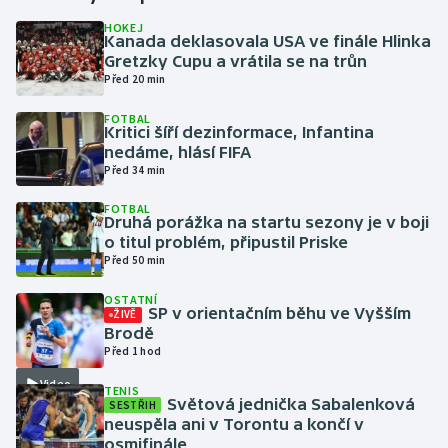
HOKEJ
Kanada deklasovala USA ve finále Hlinka
Gymnastika
Gretzky Cupu a vrátila se na trůn
Před 20 min
Házená
FOTBAL
Kritici šíří dezinformace, Infantina
Jezdectví
nedáme, hlásí FIFA
Před 34 min
Judo
FOTBAL
Druhá porážka na startu sezony je v boji
Krasobruslení
o titul problém, připustil Priske
Před 50 min
Lezení
OSTATNÍ
SP v orientačním běhu ve Vyšším
ŽIVĚ
Lyže a snowboard
Brodě
Před 1 hod
Moderní pětiboj
Video
TENIS
Světová jednička Sabalenková
SESTŘIH
neuspěla ani v Torontu a končí v
Motorsport
osmifinále