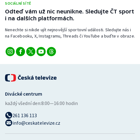
SOCIÁLNÍ SÍTĚ
Stolní tenis
Odteď vám už nic neunikne. Sledujte ČT sport
i na dalších platformách.
Triatlon
Nenechte si nikde ujít nejnovější sportovní události. Sledujte nás i
Veslování
na Facebooku, X, Instagramu, Threads či YouTube a buďte v obraze.
Vodní slalom
Volejbal
Ostatní
Divácké centrum
každý všední den:
8:00—16:00 hodin
261 136 113
info@ceskatelevize.cz