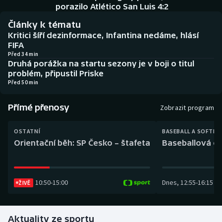
Baseball a softbal
Soutěže
porazilo Atlético San Luis 4:2
Články k tématu
Basketbal
Historické návraty
Kritici šíří dezinformace, Infantina nedáme, hlásí
FIFA
Biatlon
Aplikace ČT sport
Před 34 min
Druhá porážka na startu sezony je v boji o titul
problém, připustil Priske
Boby a skeleton
AZ kvíz
Před 50 min
Box
Přímé přenosy
Zobrazit program
Curling
OSTATNÍ
BASEBALL A SOFTBA
Orientační běh: SP Česko – štafeta
Baseballová ex
Dostihy
Florbal
10:50
-
15:00
Dnes
,
12:55
-
16:15
ŽIVĚ
Futsal
Aktuality ze sportu
Golf