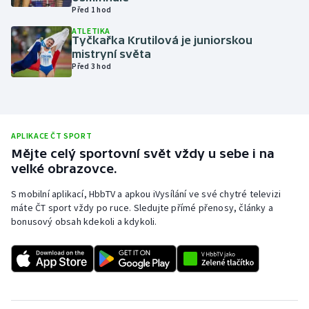
Před 1 hod
Olympijské hry
ATLETIKA
Tyčkařka Krutilová je juniorskou
Parasport
mistryní světa
Před 3 hod
Plavání
Plážový volejbal
APLIKACE ČT SPORT
Ragby
Mějte celý sportovní svět vždy u sebe i na
velké obrazovce.
Rychlobruslení
S mobilní aplikací, HbbTV a apkou iVysílání ve své chytré televizi
máte ČT sport vždy po ruce. Sledujte přímé přenosy, články a
Rychlostní kanoistika
bonusový obsah kdekoli a kdykoli.
Short track
Sportovní střelba