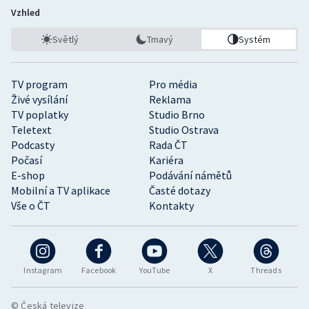
Vzhled
Světlý
Tmavý
Systém
TV program
Pro média
Živé vysílání
Reklama
TV poplatky
Studio Brno
Teletext
Studio Ostrava
Podcasty
Rada ČT
Počasí
Kariéra
E-shop
Podávání námětů
Mobilní a TV aplikace
Časté dotazy
Vše o ČT
Kontakty
Instagram
Facebook
YouTube
X
Threads
© Česká televize