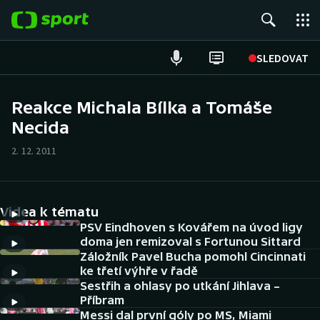
POPULÁRNÍ
SLEDOVAT
Fotbal
Reakce Michala Bílka a Tomáše
Necida
Hokej
2. 12. 2011
Tenis
Atletika
Videa k tématu
Cyklistika
PSV Eindhoven s Kovářem na úvod ligy
doma jen remizoval s Fortunou Sittard
Záložník Pavel Bucha pomohl Cincinnati
DALŠÍ SPORTY
ke třetí výhře v řadě
Sestřih a ohlasy po utkání Jihlava –
Americký fotbal
NEPŘEHLÉDNĚTE
Příbram
Messi dal první góly po MS, Miami