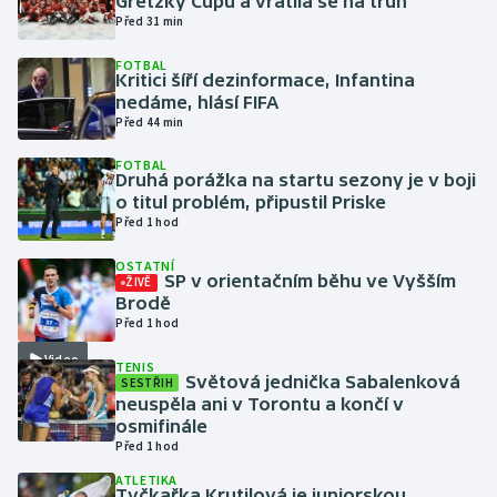
Gretzky Cupu a vrátila se na trůn
Před 31 min
Gymnastika
FOTBAL
Kritici šíří dezinformace, Infantina
nedáme, hlásí FIFA
Házená
Před 44 min
Jezdectví
FOTBAL
Druhá porážka na startu sezony je v boji
o titul problém, připustil Priske
Judo
Před 1 hod
Krasobruslení
OSTATNÍ
SP v orientačním běhu ve Vyšším
ŽIVĚ
Brodě
Lezení
Před 1 hod
Video
TENIS
Lyže a snowboard
Světová jednička Sabalenková
SESTŘIH
neuspěla ani v Torontu a končí v
Moderní pětiboj
osmifinále
Před 1 hod
Motorsport
ATLETIKA
Tyčkařka Krutilová je juniorskou