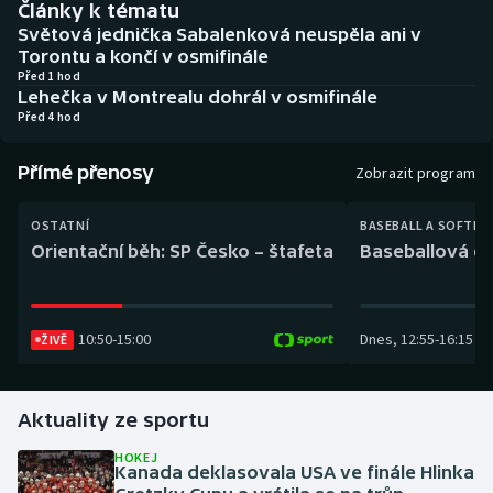
Články k tématu
Baseball a softbal
Soutěže
Světová jednička Sabalenková neuspěla ani v
Torontu a končí v osmifinále
Basketbal
Historické návraty
Před 1 hod
Lehečka v Montrealu dohrál v osmifinále
Před 4 hod
Biatlon
Aplikace ČT sport
Přímé přenosy
Boby a skeleton
AZ kvíz
Zobrazit program
Box
OSTATNÍ
BASEBALL A SOFTBA
Orientační běh: SP Česko – štafeta
Baseballová ex
Curling
Dostihy
10:50
-
15:00
Dnes
,
12:55
-
16:15
ŽIVĚ
Florbal
Aktuality ze sportu
Futsal
HOKEJ
Kanada deklasovala USA ve finále Hlinka
Golf