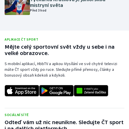
mistryní světa
Olympijské hry
Před 3 hod
Parasport
Plavání
APLIKACE ČT SPORT
Mějte celý sportovní svět vždy u sebe i na
Plážový volejbal
velké obrazovce.
Ragby
S mobilní aplikací, HbbTV a apkou iVysílání ve své chytré televizi
máte ČT sport vždy po ruce. Sledujte přímé přenosy, články a
bonusový obsah kdekoli a kdykoli.
Rychlobruslení
Rychlostní kanoistika
Short track
SOCIÁLNÍ SÍTĚ
Sportovní střelba
Odteď vám už nic neunikne. Sledujte ČT sport
i na dalších platformách.