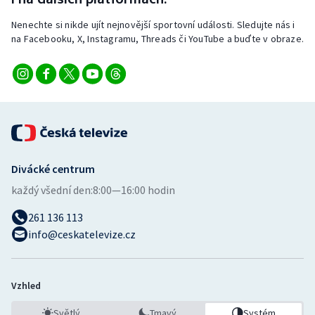
Stolní tenis
Nenechte si nikde ujít nejnovější sportovní události. Sledujte nás i
na Facebooku, X, Instagramu, Threads či YouTube a buďte v obraze.
Triatlon
Veslování
Vodní slalom
Volejbal
Divácké centrum
Ostatní
každý všední den:
8:00—16:00 hodin
261 136 113
info@ceskatelevize.cz
Vzhled
Světlý
Tmavý
Systém