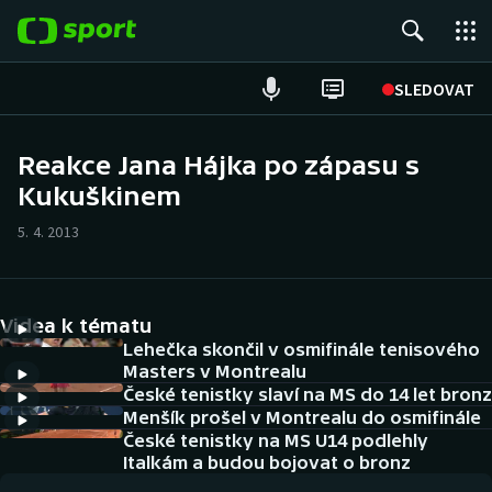
POPULÁRNÍ
SLEDOVAT
Fotbal
Reakce Jana Hájka po zápasu s
Kukuškinem
Hokej
5. 4. 2013
Tenis
Atletika
Videa k tématu
Cyklistika
Lehečka skončil v osmifinále tenisového
Masters v Montrealu
České tenistky slaví na MS do 14 let bronz
DALŠÍ SPORTY
Menšík prošel v Montrealu do osmifinále
České tenistky na MS U14 podlehly
Americký fotbal
NEPŘEHLÉDNĚTE
Italkám a budou bojovat o bronz