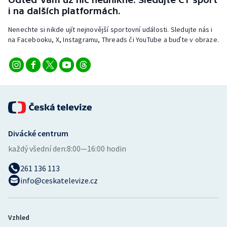
Stolní tenis
i na dalších platformách.
Nenechte si nikde ujít nejnovější sportovní události. Sledujte nás i
Triatlon
na Facebooku, X, Instagramu, Threads či YouTube a buďte v obraze.
Veslování
Vodní slalom
Volejbal
Ostatní
Divácké centrum
každý všední den:
8:00—16:00 hodin
261 136 113
info@ceskatelevize.cz
Vzhled