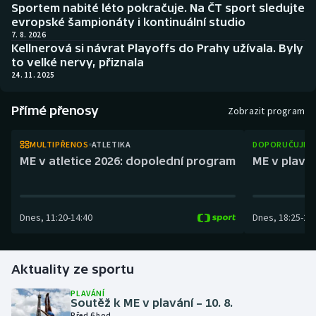
Sportem nabité léto pokračuje. Na ČT sport sledujte
Baseball a softbal
Soutěže
evropské šampionáty i kontinuální studio
7. 8. 2026
Basketbal
Historické návraty
Kellnerová si návrat Playoffs do Prahy užívala. Byly
to velké nervy, přiznala
24. 11. 2025
Biatlon
Aplikace ČT sport
Přímé přenosy
Boby a skeleton
AZ kvíz
Zobrazit program
Box
MULTIPŘENOS
ATLETIKA
DOPORUČUJEM
ME v atletice 2026: dopolední program
ME v plaván
Curling
Dostihy
Dnes
,
11:20
-
14:40
Dnes
,
18:25
-
21
Florbal
Aktuality ze sportu
Futsal
PLAVÁNÍ
Soutěž k ME v plavání – 10. 8.
Golf
Před 6 hod