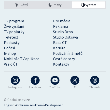
Světlý
Tmavý
Systém
TV program
Pro média
Živé vysílání
Reklama
TV poplatky
Studio Brno
Teletext
Studio Ostrava
Podcasty
Rada ČT
Počasí
Kariéra
E-shop
Podávání námětů
Mobilní a TV aplikace
Časté dotazy
Vše o ČT
Kontakty
Instagram
Facebook
YouTube
X
Threads
© Česká televize
•
•
English
Ochrana soukromí
Přístupnost