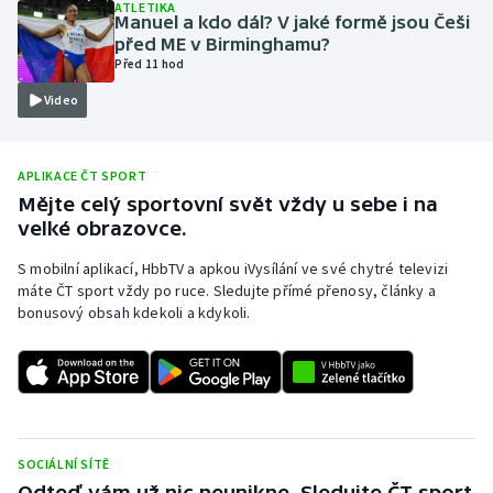
ATLETIKA
Manuel a kdo dál? V jaké formě jsou Češi
Olympijské hry
před ME v Birminghamu?
Před 11 hod
Parasport
Video
Plavání
APLIKACE ČT SPORT
Plážový volejbal
Mějte celý sportovní svět vždy u sebe i na
velké obrazovce.
Ragby
S mobilní aplikací, HbbTV a apkou iVysílání ve své chytré televizi
máte ČT sport vždy po ruce. Sledujte přímé přenosy, články a
Rychlobruslení
bonusový obsah kdekoli a kdykoli.
Rychlostní kanoistika
Short track
Sportovní střelba
SOCIÁLNÍ SÍTĚ
Odteď vám už nic neunikne. Sledujte ČT sport