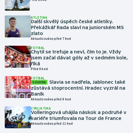
Gymnastika
ATLETIKA
Další skvělý úspěch české atletiky.
Překážkář Rada slaví na juniorském MS
Házená
zlato
Aktualizováno před 7 hod
Jezdectví
FOTBAL
Chytil se trefuje a neví, čím to je. Vždy
Judo
jsem začal dávat góly až v sedmém kole,
říká
Před 8 hod
Krasobruslení
FOTBAL
Slavia se nadřela, Jablonec také
SOUHRN
Lezení
zůstává stoprocentní. Hradec vyzrál na
Baník
Lyže a snowboard
Aktualizováno před 8 hod
CYKLISTIKA
Volleringová uhájila náskok a podruhé v
Moderní pětiboj
kariéře triumfovala na Tour de France
Aktualizováno před 11 hod
Motorsport