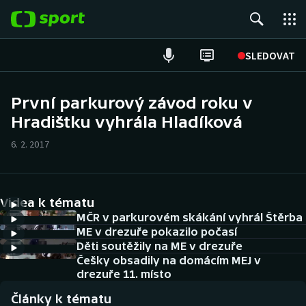
POPULÁRNÍ
SLEDOVAT
Fotbal
První parkurový závod roku v
Hradištku vyhrála Hladíková
Hokej
6. 2. 2017
Tenis
Atletika
Videa k tématu
Cyklistika
MČR v parkurovém skákání vyhrál Štěrba
ME v drezuře pokazilo počasí
Děti soutěžily na ME v drezuře
DALŠÍ SPORTY
Češky obsadily na domácím MEJ v
drezuře 11. místo
Americký fotbal
NEPŘEHLÉDNĚTE
Články k tématu