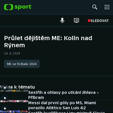
POPULÁRNÍ
SLEDOVAT
Fotbal
Průlet dějištěm ME: Kolín nad
Rýnem
Hokej
14. 6. 2024
Tenis
ME ve fotbale 2024
Atletika
Cyklistika
Videa k tématu
DALŠÍ SPORTY
Sestřih a ohlasy po utkání Jihlava –
Příbram
Messi dal první góly po MS, Miami
Americký fotbal
NEPŘEHLÉDNĚTE
porazilo Atlético San Luis 4:2