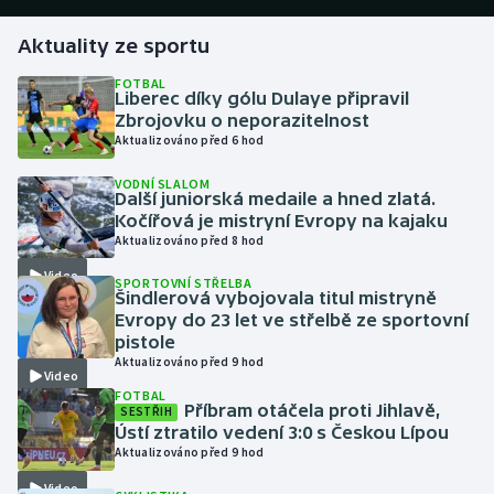
Aktuality ze sportu
Gymnastika
FOTBAL
Liberec díky gólu Dulaye připravil
Házená
Zbrojovku o neporazitelnost
Aktualizováno před 6 hod
Jezdectví
VODNÍ SLALOM
Další juniorská medaile a hned zlatá.
Judo
Kočířová je mistryní Evropy na kajaku
Aktualizováno před 8 hod
Krasobruslení
Video
SPORTOVNÍ STŘELBA
Šindlerová vybojovala titul mistryně
Lezení
Evropy do 23 let ve střelbě ze sportovní
pistole
Aktualizováno před 9 hod
Lyže a snowboard
Video
FOTBAL
Příbram otáčela proti Jihlavě,
SESTŘIH
Moderní pětiboj
Ústí ztratilo vedení 3:0 s Českou Lípou
Aktualizováno před 9 hod
Motorsport
Video