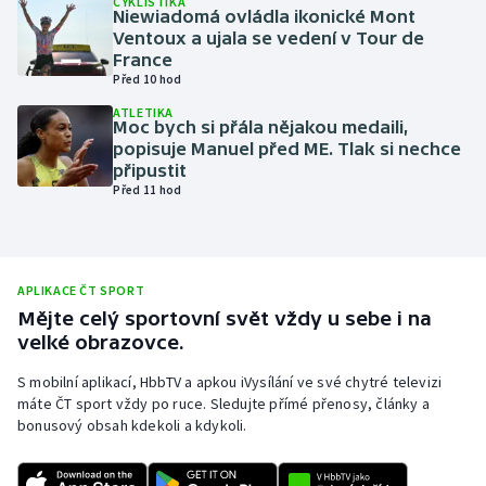
CYKLISTIKA
Niewiadomá ovládla ikonické Mont
Olympijské hry
Ventoux a ujala se vedení v Tour de
France
Před 10 hod
Parasport
ATLETIKA
Moc bych si přála nějakou medaili,
Plavání
popisuje Manuel před ME. Tlak si nechce
připustit
Plážový volejbal
Před 11 hod
Ragby
Rychlobruslení
APLIKACE ČT SPORT
Mějte celý sportovní svět vždy u sebe i na
velké obrazovce.
Rychlostní kanoistika
S mobilní aplikací, HbbTV a apkou iVysílání ve své chytré televizi
Short track
máte ČT sport vždy po ruce. Sledujte přímé přenosy, články a
bonusový obsah kdekoli a kdykoli.
Sportovní střelba