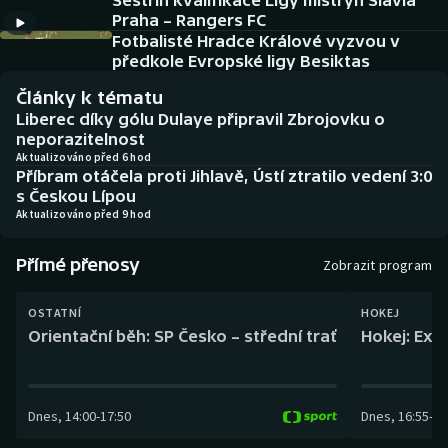
Sestřih kvalifikace Ligy mistryň Slavia
Baseball a softbal
Soutěže
Praha – Rangers FC
Fotbalisté Hradce Králové vyzvou v
Basketbal
Historické návraty
předkole Evropské ligy Besiktas
Články k tématu
Biatlon
Aplikace ČT sport
Liberec díky gólu Dulaye připravil Zbrojovku o
neporazitelnost
Boby a skeleton
AZ kvíz
Aktualizováno před 6 hod
Příbram otáčela proti Jihlavě, Ústí ztratilo vedení 3:0
s Českou Lípou
Box
Aktualizováno před 9 hod
Curling
Přímé přenosy
Zobrazit program
Dostihy
OSTATNÍ
HOKEJ
Orientační běh: SP Česko – střední trať
Hokej: Exh
Florbal
Futsal
Dnes
,
14:00
-
17:50
Dnes
,
16:55
-
19
Golf