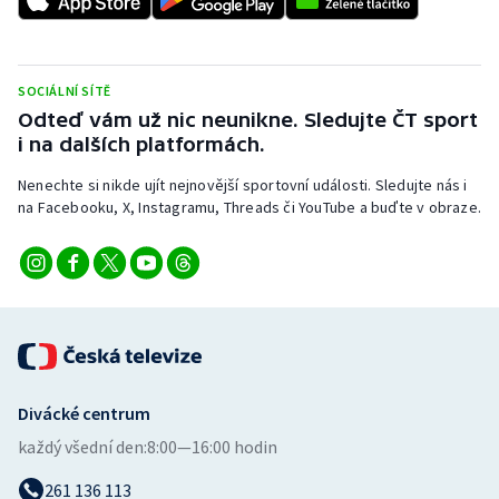
Stolní tenis
Triatlon
SOCIÁLNÍ SÍTĚ
Odteď vám už nic neunikne. Sledujte ČT sport
Veslování
i na dalších platformách.
Vodní slalom
Nenechte si nikde ujít nejnovější sportovní události. Sledujte nás i
na Facebooku, X, Instagramu, Threads či YouTube a buďte v obraze.
Volejbal
Ostatní
Divácké centrum
každý všední den:
8:00—16:00 hodin
261 136 113