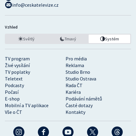
info@ceskatelevize.cz
Vzhled
Světlý
Tmavý
Systém
TV program
Pro média
Živé vysílání
Reklama
TV poplatky
Studio Brno
Teletext
Studio Ostrava
Podcasty
Rada ČT
Počasí
Kariéra
E-shop
Podávání námětů
Mobilní a TV aplikace
Časté dotazy
Vše o ČT
Kontakty