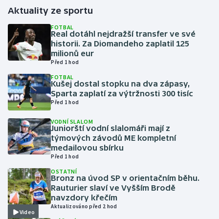
Aktuality ze sportu
Gymnastika
FOTBAL
Real dotáhl nejdražší transfer ve své
historii. Za Diomandeho zaplatil 125
Házená
milionů eur
Před 1 hod
Jezdectví
FOTBAL
Kušej dostal stopku na dva zápasy,
Judo
Sparta zaplatí za výtržnosti 300 tisíc
Před 1 hod
Krasobruslení
VODNÍ SLALOM
Juniorští vodní slalomáři mají z
týmových závodů ME kompletní
Lezení
medailovou sbírku
Před 1 hod
Lyže a snowboard
OSTATNÍ
Bronz na úvod SP v orientačním běhu.
Moderní pětiboj
Rauturier slaví ve Vyšším Brodě
navzdory křečím
Aktualizováno před 2 hod
Motorsport
Video