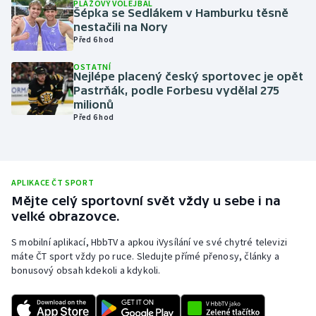
PLÁŽOVÝ VOLEJBAL
Šépka se Sedlákem v Hamburku těsně
Olympijské hry
nestačili na Nory
Před 6 hod
Parasport
OSTATNÍ
Nejlépe placený český sportovec je opět
Plavání
Pastrňák, podle Forbesu vydělal 275
milionů
Před 6 hod
Plážový volejbal
Ragby
APLIKACE ČT SPORT
Rychlobruslení
Mějte celý sportovní svět vždy u sebe i na
velké obrazovce.
Rychlostní kanoistika
S mobilní aplikací, HbbTV a apkou iVysílání ve své chytré televizi
máte ČT sport vždy po ruce. Sledujte přímé přenosy, články a
Short track
bonusový obsah kdekoli a kdykoli.
Sportovní střelba