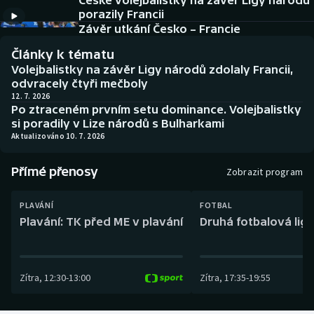
České volejbalistky na závěr Ligy národů
Baseball a softbal
Soutěže
porazily Francii
Závěr utkání Česko – Francie
Basketbal
Historické návraty
Články k tématu
Volejbalistky na závěr Ligy národů zdolaly Francii,
Biatlon
Aplikace ČT sport
odvracely čtyři mečboly
12. 7. 2026
Po ztraceném prvním setu dominance. Volejbalistky
Boby a skeleton
AZ kvíz
si poradily v Lize národů s Bulharkami
Aktualizováno 10. 7. 2026
Box
Přímé přenosy
Zobrazit program
Curling
PLAVÁNÍ
FOTBAL
Dostihy
Plavání: TK před ME v plavání
Druhá fotbalová liga
Florbal
Zítra
,
12:30
-
13:00
Zítra
,
17:35
-
19:55
Futsal
Golf