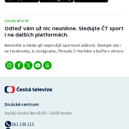
Stolní tenis
Triatlon
SOCIÁLNÍ SÍTĚ
Odteď vám už nic neunikne. Sledujte ČT sport
Veslování
i na dalších platformách.
Vodní slalom
Nenechte si nikde ujít nejnovější sportovní události. Sledujte nás i
na Facebooku, X, Instagramu, Threads či YouTube a buďte v obraze.
Volejbal
Ostatní
Divácké centrum
každý všední den:
8:00—16:00 hodin
261 136 113