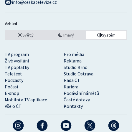
info@ceskatelevize.cz
Vzhled
Světlý
Tmavý
Systém
TV program
Pro média
Živé vysílání
Reklama
TV poplatky
Studio Brno
Teletext
Studio Ostrava
Podcasty
Rada ČT
Počasí
Kariéra
E-shop
Podávání námětů
Mobilní a TV aplikace
Časté dotazy
Vše o ČT
Kontakty