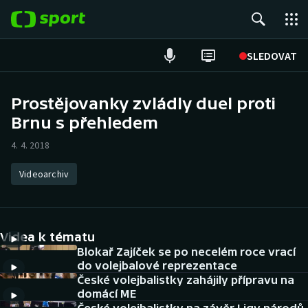
POPULÁRNÍ
SLEDOVAT
Fotbal
Prostějovanky zvládly duel proti
Brnu s přehledem
Hokej
4. 4. 2018
Tenis
Videoarchiv
Atletika
Cyklistika
Videa k tématu
DALŠÍ SPORTY
Blokař Zajíček se po necelém roce vrací
do volejbalové reprezentace
České volejbalistky zahájily přípravu na
Americký fotbal
NEPŘEHLÉDNĚTE
domácí ME