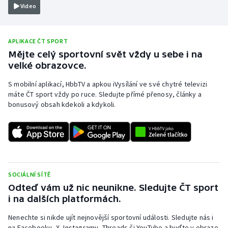
Video
Olympijské hry
Parasport
APLIKACE ČT SPORT
Mějte celý sportovní svět vždy u sebe i na
Plavání
velké obrazovce.
S mobilní aplikací, HbbTV a apkou iVysílání ve své chytré televizi
Plážový volejbal
máte ČT sport vždy po ruce. Sledujte přímé přenosy, články a
bonusový obsah kdekoli a kdykoli.
Ragby
Rychlobruslení
Rychlostní kanoistika
SOCIÁLNÍ SÍTĚ
Short track
Odteď vám už nic neunikne. Sledujte ČT sport
i na dalších platformách.
Sportovní střelba
Nenechte si nikde ujít nejnovější sportovní události. Sledujte nás i
na Facebooku, X, Instagramu, Threads či YouTube a buďte v obraze.