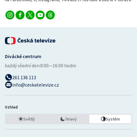
Stolní tenis
Triatlon
Veslování
Vodní slalom
Divácké centrum
Volejbal
každý všední den:
8:00—16:00 hodin
261 136 113
Ostatní
info@ceskatelevize.cz
Vzhled
Světlý
Tmavý
Systém