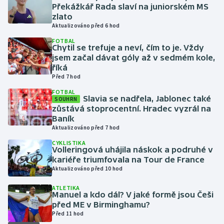
Překážkář Rada slaví na juniorském MS
zlato
Gymnastika
Aktualizováno před 6 hod
FOTBAL
Házená
Chytil se trefuje a neví, čím to je. Vždy
jsem začal dávat góly až v sedmém kole,
říká
Jezdectví
Před 7 hod
FOTBAL
Judo
Slavia se nadřela, Jablonec také
SOUHRN
zůstává stoprocentní. Hradec vyzrál na
Baník
Krasobruslení
Aktualizováno před 7 hod
Lezení
CYKLISTIKA
Volleringová uhájila náskok a podruhé v
kariéře triumfovala na Tour de France
Lyže a snowboard
Aktualizováno před 10 hod
ATLETIKA
Moderní pětiboj
Manuel a kdo dál? V jaké formě jsou Češi
před ME v Birminghamu?
Motorsport
Před 11 hod