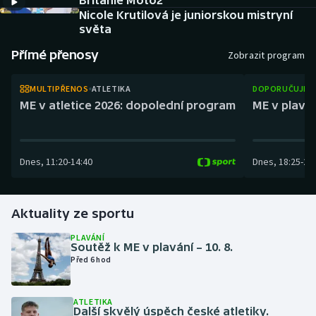
Británie Moto2
Baseball a softbal
Soutěže
Nicole Krutilová je juniorskou mistryní
světa
Basketbal
Historické návraty
Přímé přenosy
Zobrazit program
Biatlon
Aplikace ČT sport
MULTIPŘENOS
ATLETIKA
DOPORUČUJEM
ME v atletice 2026: dopolední program
ME v plaván
Boby a skeleton
AZ kvíz
Box
Dnes
,
11:20
-
14:40
Dnes
,
18:25
-
21
Curling
Aktuality ze sportu
Dostihy
PLAVÁNÍ
Florbal
Soutěž k ME v plavání – 10. 8.
Před 6 hod
Futsal
ATLETIKA
Další skvělý úspěch české atletiky.
Golf