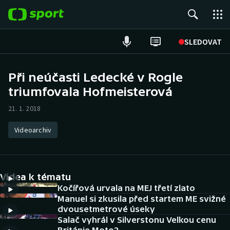
POPULÁRNÍ
SLEDOVAT
Fotbal
Při neúčasti Ledecké v Rogle
triumfovala Hofmeisterová
Hokej
21. 1. 2018
Tenis
Videoarchiv
Atletika
Cyklistika
Videa k tématu
DALŠÍ SPORTY
Kočířová urvala na MEJ třetí zlato
Manuel si zkusila před startem ME svižné
dvousetmetrové úseky
Americký fotbal
NEPŘEHLÉDNĚTE
Salač vyhrál v Silverstonu Velkou cenu