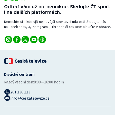
Stolní tenis
Odteď vám už nic neunikne. Sledujte ČT sport
i na dalších platformách.
Triatlon
Nenechte si nikde ujít nejnovější sportovní události. Sledujte nás i
na Facebooku, X, Instagramu, Threads či YouTube a buďte v obraze.
Veslování
Vodní slalom
Volejbal
Ostatní
Divácké centrum
každý všední den:
8:00—16:00 hodin
261 136 113
info@ceskatelevize.cz