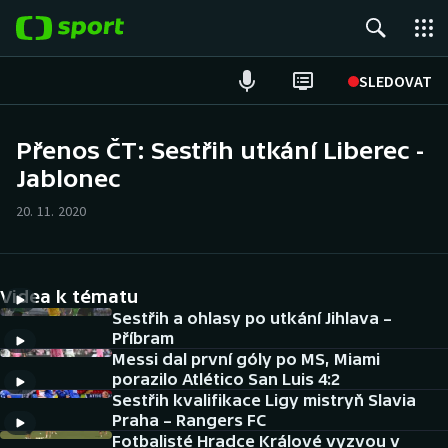
POPULÁRNÍ
SLEDOVAT
Fotbal
Přenos ČT: Sestřih utkání Liberec -
Jablonec
Hokej
20. 11. 2020
Tenis
Atletika
Videa k tématu
Cyklistika
Sestřih a ohlasy po utkání Jihlava –
Příbram
Messi dal první góly po MS, Miami
DALŠÍ SPORTY
porazilo Atlético San Luis 4:2
Sestřih kvalifikace Ligy mistryň Slavia
Americký fotbal
NEPŘEHLÉDNĚTE
Praha – Rangers FC
Fotbalisté Hradce Králové vyzvou v