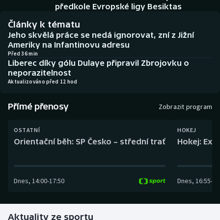
Baseball a softbal
Soutěže
předkole Evropské ligy Besiktas
Články k tématu
Basketbal
Historické návraty
Jeho skvělá práce se nedá ignorovat, zní z Jižní
Ameriky na Infantinovu adresu
Biatlon
Aplikace ČT sport
Před 36 min
Liberec díky gólu Dulaye připravil Zbrojovku o
neporazitelnost
Boby a skeleton
AZ kvíz
Aktualizováno před 12 hod
Box
Přímé přenosy
Zobrazit program
Curling
OSTATNÍ
HOKEJ
Orientační běh: SP Česko – střední trať
Hokej: Exh
Dostihy
Florbal
Dnes
,
14:00
-
17:50
Dnes
,
16:55
-
19
Futsal
Aktuality ze sportu
Golf