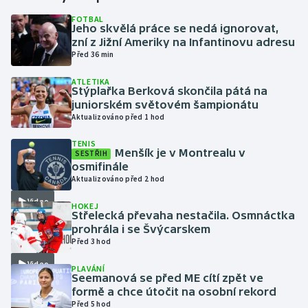
FOTBAL
Jeho skvělá práce se nedá ignorovat,
Gymnastika
zní z Jižní Ameriky na Infantinovu adresu
Před 36 min
Házená
ATLETIKA
Stýplařka Berková skončila pátá na
Jezdectví
juniorském světovém šampionátu
Aktualizováno před 1 hod
Judo
TENIS
Menšík je v Montrealu v
SESTŘIH
Krasobruslení
osmifinále
Aktualizováno před 2 hod
Lezení
Video
HOKEJ
Střelecká převaha nestačila. Osmnáctka
Lyže a snowboard
prohrála i se Švýcarskem
Před 3 hod
Moderní pětiboj
Video
PLAVÁNÍ
Seemanová se před ME cítí zpět ve
formě a chce útočit na osobní rekord
Motorsport
Před 5 hod