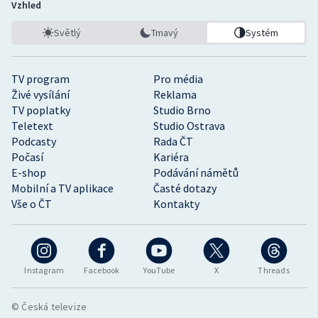
Vzhled
Světlý
Tmavý
Systém
TV program
Pro média
Živé vysílání
Reklama
TV poplatky
Studio Brno
Teletext
Studio Ostrava
Podcasty
Rada ČT
Počasí
Kariéra
E-shop
Podávání námětů
Mobilní a TV aplikace
Časté dotazy
Vše o ČT
Kontakty
Instagram
Facebook
YouTube
X
Threads
© Česká televize