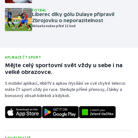
Olympijské hry
FOTBAL
Liberec díky gólu Dulaye připravil
Zbrojovku o neporazitelnost
Parasport
Aktualizováno před 12 hod
Plavání
Plážový volejbal
APLIKACE ČT SPORT
Mějte celý sportovní svět vždy u sebe i na
Ragby
velké obrazovce.
Rychlobruslení
S mobilní aplikací, HbbTV a apkou iVysílání ve své chytré televizi
máte ČT sport vždy po ruce. Sledujte přímé přenosy, články a
bonusový obsah kdekoli a kdykoli.
Rychlostní kanoistika
Short track
Sportovní střelba
SOCIÁLNÍ SÍTĚ