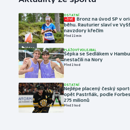
OSTATNÍ
Bronz na úvod SP v or
ŽIVĚ
běhu. Rauturier slaví ve Vy
navzdory křečím
Před 22 min
Video
PLÁŽOVÝ VOLEJBAL
Šépka se Sedlákem v Hambu
nestačili na Nory
Před 2 hod
OSTATNÍ
Nejlépe placený český sport
opět Pastrňák, podle Forbes
275 milionů
Před 3 hod