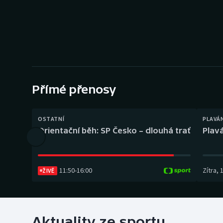
Curling
Dostihy
Florbal
Futsal
Přímé přenosy
Golf
OSTATNÍ
PLAVÁ
Gymnastika
Orientační běh: SP Česko – dlouhá trať
Plavá
11:50
-
16:00
Zítra
,
ŽIVĚ
Aktuality ze sportu