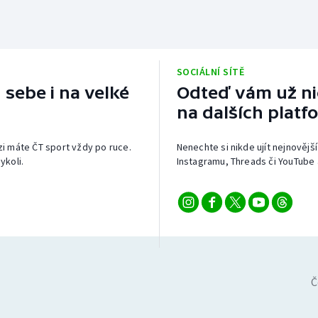
SOCIÁLNÍ SÍTĚ
 sebe i na velké
Odteď vám už nic
na dalších platf
izi máte ČT sport vždy po ruce.
Nenechte si nikde ujít nejnovější
ykoli.
Instagramu, Threads či YouTube 
Č