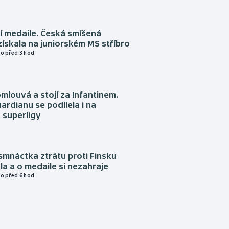
í medaile. Česká smíšená
získala na juniorském MS stříbro
o před 3 hod
omlouvá a stojí za Infantinem.
ardianu se podílela i na
 superligy
mnáctka ztrátu proti Finsku
a a o medaile si nezahraje
o před 6 hod