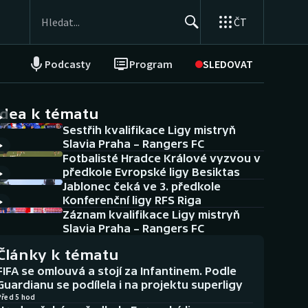
ČT
Podcasty
Program
SLEDOVAT
NEPŘEHLÉDNĚTE
Soutěže
idea k tématu
Sestřih kvalifikace Ligy mistryň
Historické návraty
Slavia Praha – Rangers FC
Fotbalisté Hradce Králové vyzvou v
Aplikace ČT sport
předkole Evropské ligy Besiktas
Jablonec čeká ve 3. předkole
AZ kvíz
Konferenční ligy RFS Riga
Záznam kvalifikace Ligy mistryň
Slavia Praha – Rangers FC
Články k tématu
FIFA se omlouvá a stojí za Infantinem. Podle
Guardianu se podílela i na projektu superligy
Před 5 hod