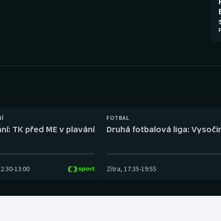
Moderní pětiboj
Triatlon
Motorsport
Veslování
Olympijské hry
Vodní slalom
Parasport
Volejbal
Plavání
Ostatní
NÍ
FOTBAL
Plážový volejbal
ní: TK před ME v plavání
Druhá fotbalová liga: Vysočin
12:30
-
13:00
Zítra
,
17:35
-
19:55