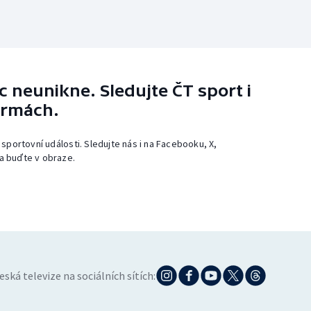
 neunikne. Sledujte ČT sport i
ormách.
 sportovní události. Sledujte nás i na Facebooku, X,
a buďte v obraze.
eská televize na sociálních sítích: