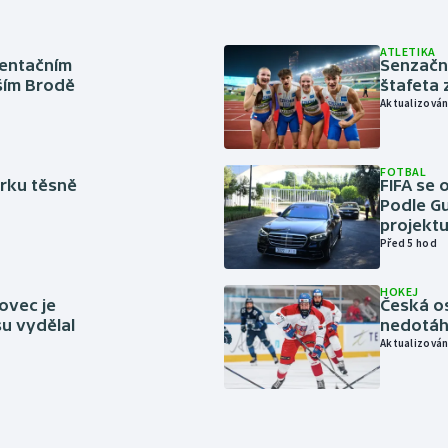
ATLETIKA
ientačním
Senzačn
šším Brodě
štafeta 
Aktualizován
FOTBAL
rku těsně
FIFA se 
Podle Gu
projektu
Před 5 hod
HOKEJ
ovec je
Česká os
u vydělal
nedotáhl
Aktualizován