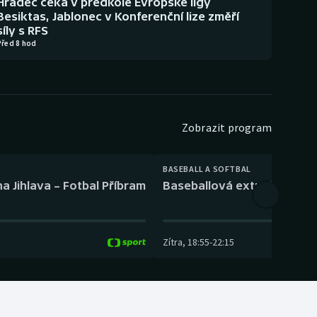
Hradec čeká v předkole Evropské ligy
Besiktas, Jablonec v Konferenční lize změří
síly s RFS
Před 8 hod
Zobrazit program
BASEBALL A SOFTBAL
a Jihlava – Fotbal Příbram
Baseballová extraliga: Tře
Zítra
,
18:55
-
22:15