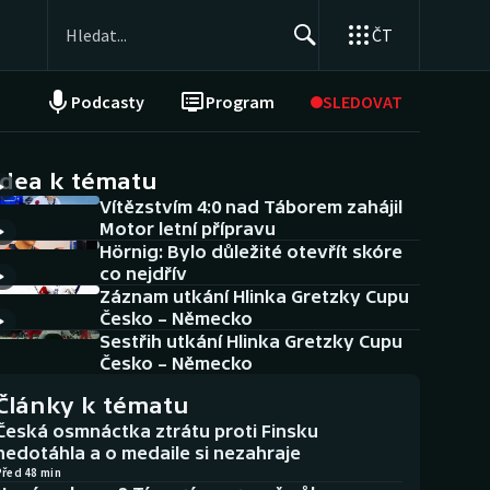
ČT
Podcasty
Program
SLEDOVAT
NEPŘEHLÉDNĚTE
Soutěže
idea k tématu
Vítězstvím 4:0 nad Táborem zahájil
Historické návraty
Motor letní přípravu
Hörnig: Bylo důležité otevřít skóre
Aplikace ČT sport
co nejdřív
Záznam utkání Hlinka Gretzky Cupu
AZ kvíz
Česko – Německo
Sestřih utkání Hlinka Gretzky Cupu
Česko – Německo
Články k tématu
Česká osmnáctka ztrátu proti Finsku
nedotáhla a o medaile si nezahraje
Před 48 min