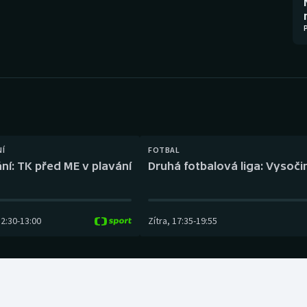
Moderní pětiboj
Triatlon
Motorsport
Veslování
Olympijské hry
Vodní slalom
Parasport
Volejbal
Plavání
Ostatní
NÍ
FOTBAL
ní: TK před ME v plavání
Druhá fotbalová liga: Vysočin
Plážový volejbal
12:30
-
13:00
Zítra
,
17:35
-
19:55