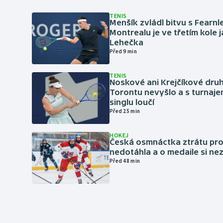
TENIS
Menšík zvládl bitvu s Fearnl
Montrealu je ve třetím kole 
Lehečka
Před 9 min
TENIS
Noskové ani Krejčíkové druh
Torontu nevyšlo a s turnaje
singlu loučí
Před 25 min
HOKEJ
Česká osmnáctka ztrátu pro
nedotáhla a o medaile si ne
Před 48 min