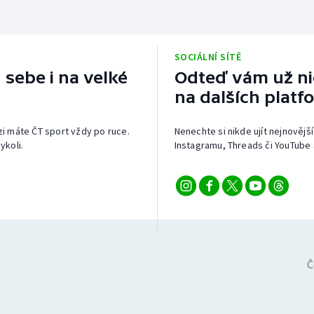
SOCIÁLNÍ SÍTĚ
 sebe i na velké
Odteď vám už nic
na dalších platf
izi máte ČT sport vždy po ruce.
Nenechte si nikde ujít nejnovější
ykoli.
Instagramu, Threads či YouTube 
Č