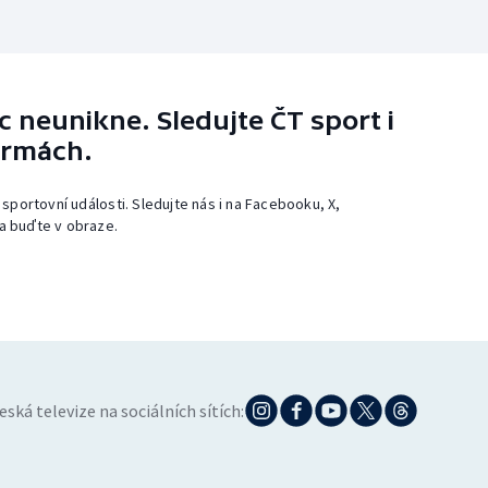
 neunikne. Sledujte ČT sport i
ormách.
 sportovní události. Sledujte nás i na Facebooku, X,
a buďte v obraze.
eská televize na sociálních sítích: