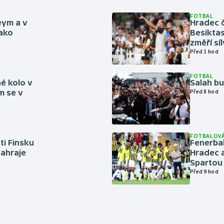
FOTBAL
eym a v
Hradec č
jako
Besiktas
změří sí
Před 1 hod
FOTBAL
é kolo v
Salah b
m se v
Před 8 hod
FOTBALOVÁ
ti Finsku
Fenerbah
zahraje
Hradec a
Spartou
Před 9 hod