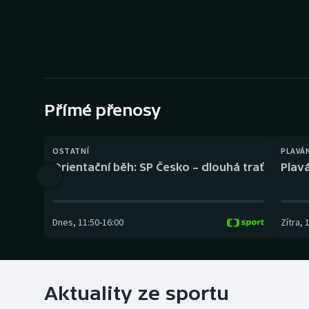
Curling
Dostihy
Florbal
Futsal
Přímé přenosy
Golf
OSTATNÍ
PLAVÁ
Orientační běh: SP Česko – dlouhá trať
Plavá
Gymnastika
Dnes
,
11:50
-
16:00
Zítra
,
Aktuality ze sportu