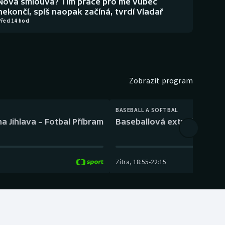
Nová smlouva? Tím práce pro mě vůbec
nekončí, spíš naopak začíná, tvrdí Vladař
Před 14 hod
Zobrazit program
BASEBALL A SOFTBAL
a Jihlava – Fotbal Příbram
Baseballová extraliga: Tře
Zítra
,
18:55
-
22:15