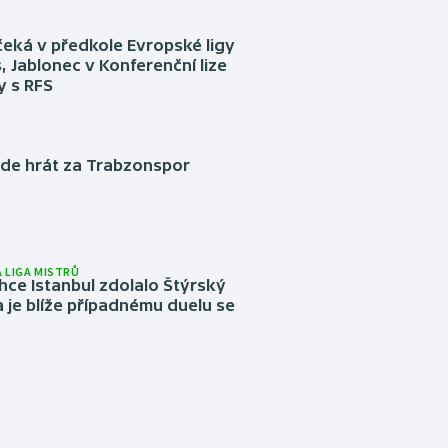
eká v předkole Evropské ligy
, Jablonec v Konferenční lize
ly s RFS
ude hrát za Trabzonspor
 LIGA MISTRŮ
ce Istanbul zdolalo Štýrský
 je blíže případnému duelu se