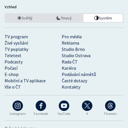
Vzhled
Světlý
Tmavý
Systém
TV program
Pro média
Živé vysílání
Reklama
TV poplatky
Studio Brno
Teletext
Studio Ostrava
Podcasty
Rada ČT
Počasí
Kariéra
E-shop
Podávání námětů
Mobilní a TV aplikace
Časté dotazy
Vše o ČT
Kontakty
Instagram
Facebook
YouTube
X
Threads