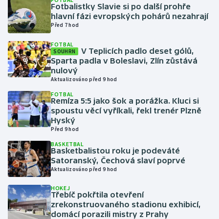
Fotbalistky Slavie si po další prohře
hlavní fázi evropských pohárů nezahrají
Gymnastika
Před 7 hod
FOTBAL
Házená
V Teplicích padlo deset gólů,
SOUHRN
Sparta padla v Boleslavi, Zlín zůstává
Jezdectví
nulový
Aktualizováno před 9 hod
Judo
FOTBAL
Remíza 5:5 jako šok a porážka. Kluci si
spoustu věcí vyříkali, řekl trenér Plzně
Krasobruslení
Hyský
Před 9 hod
Lezení
BASKETBAL
Basketbalistou roku je podeváté
Satoranský, Čechová slaví poprvé
Lyže a snowboard
Aktualizováno před 9 hod
Moderní pětiboj
HOKEJ
Třebíč pokřtila otevření
zrekonstruovaného stadionu exhibicí,
Motorsport
domácí porazili mistry z Prahy