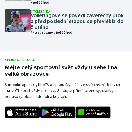
Před 11 hod
Olympijské hry
CYKLISTIKA
Volleringové se povedl závěrečný útok
a před poslední etapou se převlékla do
Parasport
žlutého
Aktualizováno před 12 hod
Plavání
Plážový volejbal
APLIKACE ČT SPORT
Ragby
Mějte celý sportovní svět vždy u sebe i na
velké obrazovce.
Rychlobruslení
S mobilní aplikací, HbbTV a apkou iVysílání ve své chytré televizi
máte ČT sport vždy po ruce. Sledujte přímé přenosy, články a
Rychlostní kanoistika
bonusový obsah kdekoli a kdykoli.
Short track
Sportovní střelba