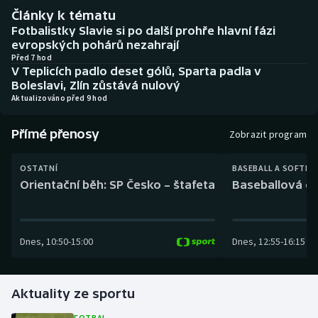
Baseball a softbal
Soutěže
Články k tématu
Fotbalistky Slavie si po další prohře hlavní fázi
Basketbal
Historické návraty
evropských pohárů nezahrají
Před 7 hod
V Teplicích padlo deset gólů, Sparta padla v
Biatlon
Aplikace ČT sport
Boleslavi, Zlín zůstává nulový
Aktualizováno před 9 hod
Boby a skeleton
AZ kvíz
Přímé přenosy
Zobrazit program
Box
OSTATNÍ
BASEBALL A SOFTBA
Curling
Orientační běh: SP Česko – štafeta
Baseballová ex
Dostihy
Dnes
,
10:50
-
15:00
Dnes
,
12:55
-
16:15
Florbal
Futsal
Aktuality ze sportu
Golf
FOTBAL