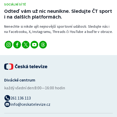
Stolní tenis
SOCIÁLNÍ SÍTĚ
Odteď vám už nic neunikne. Sledujte ČT sport
Triatlon
i na dalších platformách.
Nenechte si nikde ujít nejnovější sportovní události. Sledujte nás i
Veslování
na Facebooku, X, Instagramu, Threads či YouTube a buďte v obraze.
Vodní slalom
Volejbal
Ostatní
Divácké centrum
každý všední den:
8:00—16:00 hodin
261 136 113
info@ceskatelevize.cz