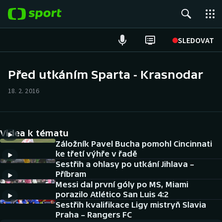
POPULÁRNÍ
SLEDOVAT
Fotbal
Před utkáním Sparta - Krasnodar
Hokej
18. 2. 2016
Tenis
Videa k tématu
Atletika
Záložník Pavel Bucha pomohl Cincinnati
ke třetí výhře v řadě
Cyklistika
Sestřih a ohlasy po utkání Jihlava –
Příbram
DALŠÍ SPORTY
Messi dal první góly po MS, Miami
porazilo Atlético San Luis 4:2
Americký fotbal
Sestřih kvalifikace Ligy mistryň Slavia
NEPŘEHLÉDNĚTE
Praha – Rangers FC