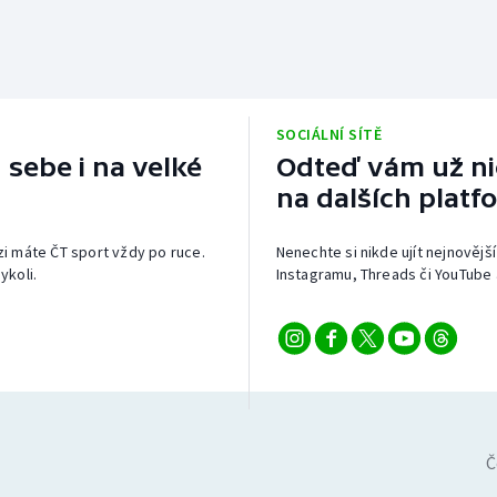
SOCIÁLNÍ SÍTĚ
 sebe i na velké
Odteď vám už nic
na dalších platf
izi máte ČT sport vždy po ruce.
Nenechte si nikde ujít nejnovější
ykoli.
Instagramu, Threads či YouTube 
Č