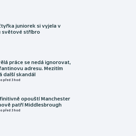
tyřka juniorek si vyjela v
 světové stříbro
ělá práce se nedá ignorovat,
nfantinovu adresu. Mezitím
 další skandál
o před 3 hod
finitivně opouští Manchester
nově patří Middlesbrough
o před 3 hod