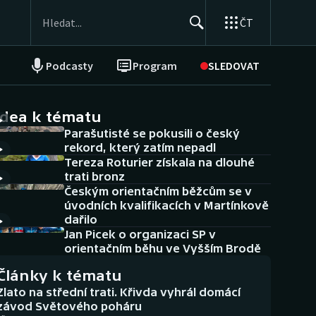
ČT
Podcasty
Program
SLEDOVAT
NEPŘEHLÉDNĚTE
Soutěže
idea k tématu
Parašutisté se pokusili o český
Historické návraty
rekord, který zatím nepadl
Tereza Roturier získala na dlouhé
Aplikace ČT sport
trati bronz
Českým orientačním běžcům se v
AZ kvíz
úvodních kvalifikacích v Martínkově
dařilo
Jan Picek o organizaci SP v
orientačním běhu ve Vyšším Brodě
Články k tématu
Zlato na střední trati. Křivda vyhrál domácí
závod Světového poháru