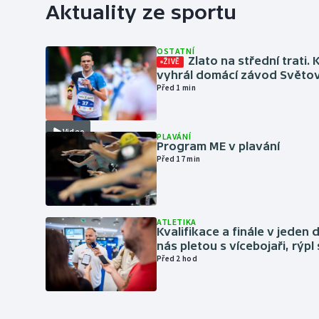
Aktuality ze sportu
OSTATNÍ
Zlato na střední trati. 
ŽIVĚ
vyhrál domácí závod Světo
Před 1 min
Video
PLAVÁNÍ
Program ME v plavání
Před 17 min
ATLETIKA
Kvalifikace a finále v jeden d
nás pletou s vícebojaři, rýpl
Před 2 hod