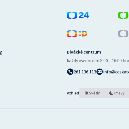
Divácké centrum
ů
každý všední den:
8:00—16:00 ho
261 136 113
info@ceskate
Vzhled
Světlý
Tmavý