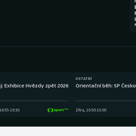
Moderní pětiboj
Triatlon
Motorsport
Veslování
A
Olympijské hry
Vodní slalom
Parasport
Volejbal
Plavání
Ostatní
Plážový volejbal
OSTATNÍ
j: Exhibice Hvězdy zpět 2026
Orientační běh: SP Česko
16:55
-
19:30
Zítra
,
10:50
-
15:00