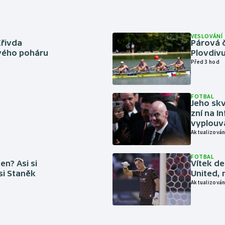
VESLOVÁNÍ
Křivda
Párová č
vého poháru
Plovdivu
Před 3 hod
FOTBAL
Jeho skv
zní na I
vyplouvá
Aktualizován
FOTBAL
en? Asi si
Vítek de
 si Staněk
United, 
Aktualizován