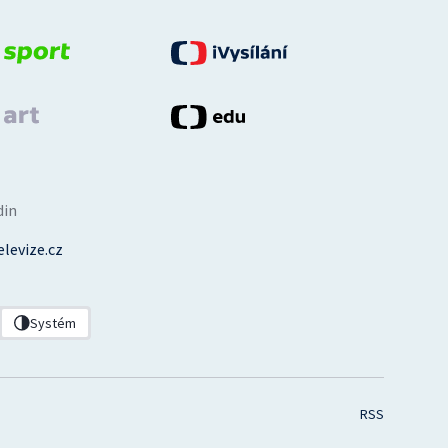
din
levize.cz
Systém
RSS