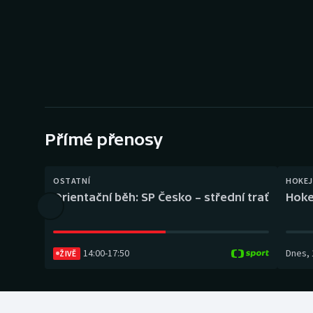
Curling
Dostihy
Florbal
Futsal
Přímé přenosy
Golf
Gymnastika
OSTATNÍ
HOKEJ
Orientační běh: SP Česko – střední trať
Hoke
14:00
-
17:50
Dnes
,
ŽIVĚ