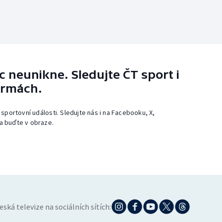
 neunikne. Sledujte ČT sport i
ormách.
 sportovní události. Sledujte nás i na Facebooku, X,
a buďte v obraze.
eská televize na sociálních sítích: