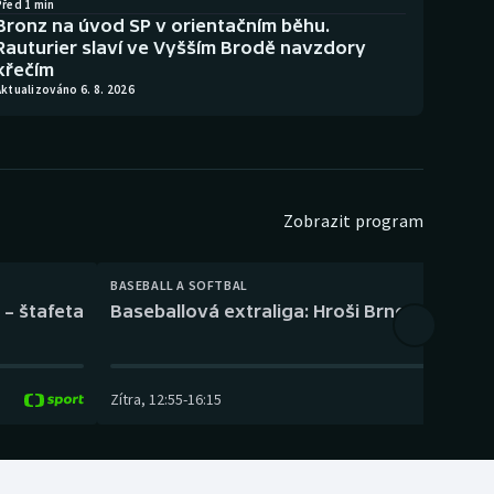
Před 1 min
Bronz na úvod SP v orientačním běhu.
Rauturier slaví ve Vyšším Brodě navzdory
křečím
ktualizováno 6. 8. 2026
Zobrazit program
BASEBALL A SOFTBAL
 – štafeta
Baseballová extraliga: Hroši Brno – Eagles
Zítra
,
12:55
-
16:15