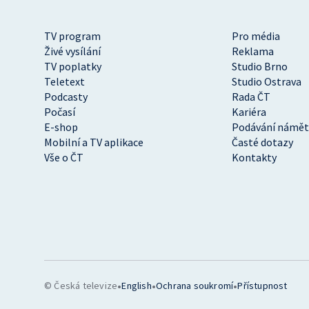
TV program
Pro média
Živé vysílání
Reklama
TV poplatky
Studio Brno
Teletext
Studio Ostrava
Podcasty
Rada ČT
Počasí
Kariéra
E-shop
Podávání námět
Mobilní a TV aplikace
Časté dotazy
Vše o ČT
Kontakty
•
•
•
© Česká televize
English
Ochrana soukromí
Přístupnost