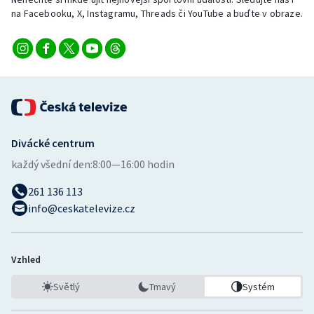
Stolní tenis
na Facebooku, X, Instagramu, Threads či YouTube a buďte v obraze.
Triatlon
Veslování
Vodní slalom
Divácké centrum
Volejbal
každý všední den:
8:00—16:00 hodin
Ostatní
261 136 113
info@ceskatelevize.cz
Vzhled
Světlý
Tmavý
Systém