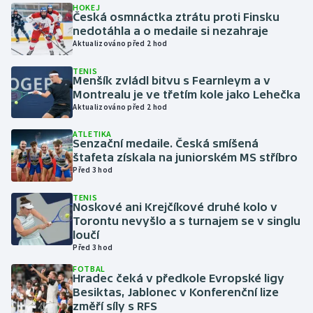
HOKEJ
Česká osmnáctka ztrátu proti Finsku
nedotáhla a o medaile si nezahraje
Gymnastika
Aktualizováno před 2 hod
Házená
TENIS
Menšík zvládl bitvu s Fearnleym a v
Montrealu je ve třetím kole jako Lehečka
Jezdectví
Aktualizováno před 2 hod
Judo
ATLETIKA
Senzační medaile. Česká smíšená
štafeta získala na juniorském MS stříbro
Krasobruslení
Před 3 hod
TENIS
Lezení
Noskové ani Krejčíkové druhé kolo v
Torontu nevyšlo a s turnajem se v singlu
Lyže a snowboard
loučí
Před 3 hod
Moderní pětiboj
FOTBAL
Hradec čeká v předkole Evropské ligy
Besiktas, Jablonec v Konferenční lize
Motorsport
změří síly s RFS