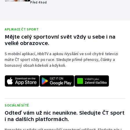
Před 4 hod
Olympijské hry
Parasport
APLIKACE ČT SPORT
Plavání
Mějte celý sportovní svět vždy u sebe i na
velké obrazovce.
Plážový volejbal
S mobilní aplikací, HbbTV a apkou iVysílání ve své chytré televizi
máte ČT sport vždy po ruce. Sledujte přímé přenosy, články a
Ragby
bonusový obsah kdekoli a kdykoli.
Rychlobruslení
Rychlostní kanoistika
SOCIÁLNÍ SÍTĚ
Short track
Odteď vám už nic neunikne. Sledujte ČT sport
i na dalších platformách.
Sportovní střelba
Nenechte si nikde ujít nejnovější sportovní události. Sledujte nás i