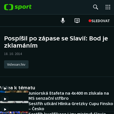
POPULÁRNÍ
SLEDOVAT
Fotbal
Pospíšil po zápase se Slavií: Bod je
zklamáním
Hokej
18. 10. 2014
Tenis
Videoarchiv
Atletika
Cyklistika
Videa k tématu
DALŠÍ SPORTY
Juniorská štafeta na 4x400 m získala na
MS senzační stříbro
Sestřih utkání Hlinka Gretzky Cupu Finsko
Americký fotbal
NEPŘEHLÉDNĚTE
– Česko