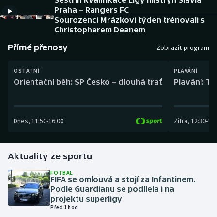
Sestřih kvalifikace Ligy mistryň Slavia
Baseball a softbal
Soutěže
Praha – Rangers FC
Sourozenci Mrázkovi týden trénovali s
Basketbal
Historické návraty
Christopherem Deanem
Přímé přenosy
Zobrazit program
Biatlon
Aplikace ČT sport
OSTATNÍ
PLAVÁNÍ
Boby a skeleton
AZ kvíz
Orientační běh: SP Česko – dlouhá trať
Plavání: TK
Box
Dnes
,
11:50
-
16:00
Zítra
,
12:30
-
13:
Curling
Dostihy
Aktuality ze sportu
Florbal
FOTBAL
FIFA se omlouvá a stojí za Infantinem.
Podle Guardianu se podílela i na
Futsal
projektu superligy
Před 1 hod
Golf