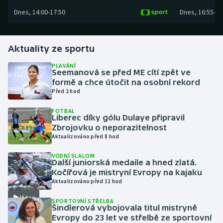
Dnes
,
14:00
-
17:50
Dnes
,
16:55
-
19
Gymnastika
Házená
Aktuality ze sportu
PLAVÁNÍ
Jezdectví
Seemanová se před ME cítí zpět ve
formě a chce útočit na osobní rekord
Před 2 hod
Judo
FOTBAL
Liberec díky gólu Dulaye připravil
Krasobruslení
Zbrojovku o neporazitelnost
Aktualizováno před 8 hod
Lezení
VODNÍ SLALOM
Další juniorská medaile a hned zlatá.
Lyže a snowboard
Kočířová je mistryní Evropy na kajaku
Aktualizováno před 11 hod
Moderní pětiboj
Video
SPORTOVNÍ STŘELBA
Šindlerová vybojovala titul mistryně
Motorsport
Evropy do 23 let ve střelbě ze sportovní