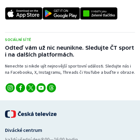
Stolní tenis
Triatlon
Veslování
SOCIÁLNÍ SÍTĚ
Odteď vám už nic neunikne. Sledujte ČT sport
Vodní slalom
i na dalších platformách.
Volejbal
Nenechte si nikde ujít nejnovější sportovní události. Sledujte nás i
na Facebooku, X, Instagramu, Threads či YouTube a buďte v obraze.
Ostatní
Divácké centrum
každý všední den:
8:00—16:00 hodin