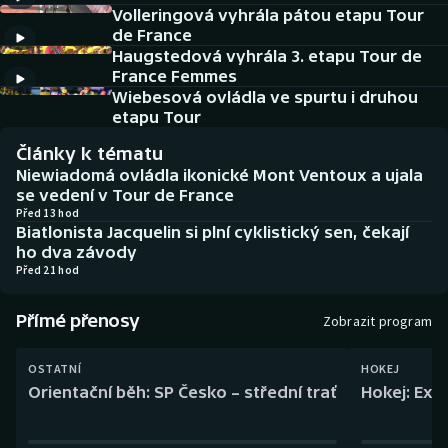
Baseball a softbal
Soutěže
Volleringová vyhrála pátou etapu Tour
de France
Haugstedová vyhrála 3. etapu Tour de
Basketbal
Historické návraty
France Femmes
Wiebesová ovládla ve spurtu i druhou
Biatlon
Aplikace ČT sport
etapu Tour
Články k tématu
Boby a skeleton
AZ kvíz
Niewiadomá ovládla ikonické Mont Ventoux a ujala
se vedení v Tour de France
Box
Před 13 hod
Biatlonista Jacquelin si plní cyklistický sen, čekají
ho dva závody
Curling
Před 21 hod
Dostihy
Přímé přenosy
Zobrazit program
Florbal
OSTATNÍ
HOKEJ
Orientační běh: SP Česko – střední trať
Hokej: Exh
Futsal
Golf