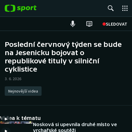
POPULÁRNÍ
SLEDOVAT
Fotbal
Poslední červnový týden se bude
na Jesenicku bojovat o
Hokej
republikové tituly v silniční
Tenis
cyklistice
3. 6. 2026
Atletika
Nejnovější videa
Cyklistika
DALŠÍ SPORTY
Videa k tématu
Americký fotbal
NEPŘEHLÉDNĚTE
Nosková si upevnila druhé místo ve
vrchařské soutěži