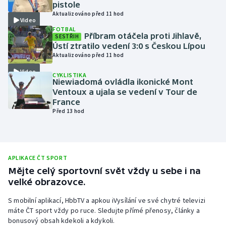
pistole
Olympijské hry
Aktualizováno před 11 hod
Video
FOTBAL
Příbram otáčela proti Jihlavě,
SESTŘIH
Parasport
Ústí ztratilo vedení 3:0 s Českou Lípou
Aktualizováno před 11 hod
Plavání
Video
CYKLISTIKA
Niewiadomá ovládla ikonické Mont
Plážový volejbal
Ventoux a ujala se vedení v Tour de
France
Ragby
Před 13 hod
Rychlobruslení
APLIKACE ČT SPORT
Rychlostní kanoistika
Mějte celý sportovní svět vždy u sebe i na
velké obrazovce.
Short track
S mobilní aplikací, HbbTV a apkou iVysílání ve své chytré televizi
Sportovní střelba
máte ČT sport vždy po ruce. Sledujte přímé přenosy, články a
bonusový obsah kdekoli a kdykoli.