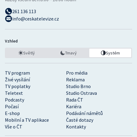
261 136 113
info@ceskatelevize.cz
Vzhled
Světlý
Tmavý
Systém
TV program
Pro média
Živé vysílání
Reklama
TV poplatky
Studio Brno
Teletext
Studio Ostrava
Podcasty
Rada ČT
Počasí
Kariéra
E-shop
Podávání námětů
Mobilní a TV aplikace
Časté dotazy
Vše o ČT
Kontakty