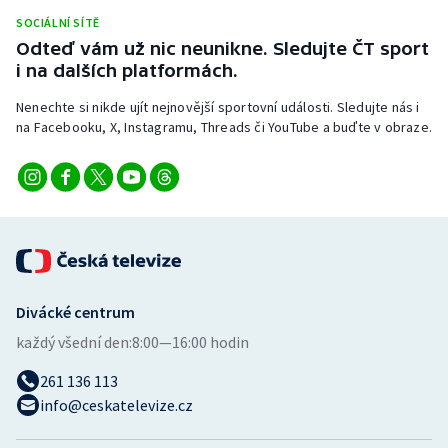
Stolní tenis
SOCIÁLNÍ SÍTĚ
Odteď vám už nic neunikne. Sledujte ČT sport
Triatlon
i na dalších platformách.
Nenechte si nikde ujít nejnovější sportovní události. Sledujte nás i
Veslování
na Facebooku, X, Instagramu, Threads či YouTube a buďte v obraze.
Vodní slalom
Volejbal
Ostatní
Divácké centrum
každý všední den:
8:00—16:00 hodin
261 136 113
info@ceskatelevize.cz