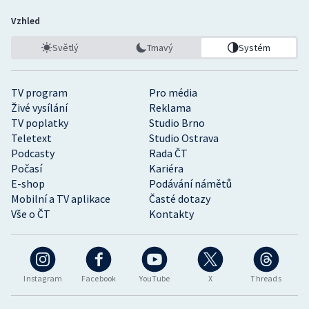
Vzhled
Světlý
Tmavý
Systém
TV program
Pro média
Živé vysílání
Reklama
TV poplatky
Studio Brno
Teletext
Studio Ostrava
Podcasty
Rada ČT
Počasí
Kariéra
E-shop
Podávání námětů
Mobilní a TV aplikace
Časté dotazy
Vše o ČT
Kontakty
Instagram
Facebook
YouTube
X
Threads