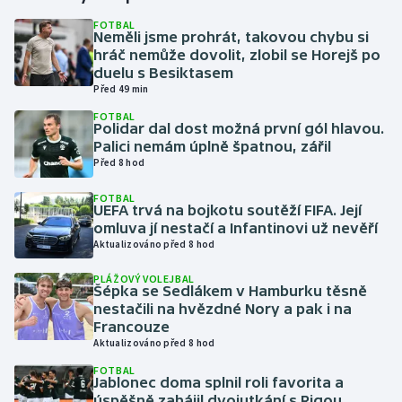
FOTBAL
Neměli jsme prohrát, takovou chybu si
Gymnastika
hráč nemůže dovolit, zlobil se Horejš po
duelu s Besiktasem
Házená
Před 49 min
FOTBAL
Jezdectví
Polidar dal dost možná první gól hlavou.
Palici nemám úplně špatnou, zářil
Před 8 hod
Judo
FOTBAL
UEFA trvá na bojkotu soutěží FIFA. Její
Krasobruslení
omluva jí nestačí a Infantinovi už nevěří
Aktualizováno před 8 hod
Lezení
PLÁŽOVÝ VOLEJBAL
Šépka se Sedlákem v Hamburku těsně
Lyže a snowboard
nestačili na hvězdné Nory a pak i na
Francouze
Moderní pětiboj
Aktualizováno před 8 hod
FOTBAL
Jablonec doma splnil roli favorita a
Motorsport
úspěšně zahájil dvojutkání s Rigou