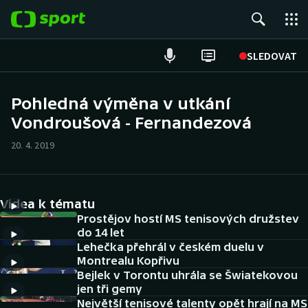
POPULÁRNÍ
SLEDOVAT
Fotbal
Pohledná výměna v utkání
Vondroušová - Fernandezová
Hokej
20. 4. 2019
Tenis
Atletika
Videa k tématu
Cyklistika
Prostějov hostí MS tenisových družstev
do 14 let
Lehečka přehrál v českém duelu v
DALŠÍ SPORTY
Montrealu Kopřivu
Bejlek v Torontu uhrála se Šwiatekovou
Americký fotbal
NEPŘEHLÉDNĚTE
jen tři gemy
Největší tenisové talenty opět hrají na MS