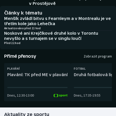
Baseball a softbal
Soutěže
v Prostějově
Články k tématu
Basketbal
Historické návraty
Menšík zvládl bitvu s Fearnleym a v Montrealu je ve
třetím kole jako Lehečka
Biatlon
Aplikace ČT sport
Aktualizováno před 21 hod
Noskové ani Krejčíkové druhé kolo v Torontu
nevyšlo a s turnajem se v singlu loučí
Boby a skeleton
AZ kvíz
Před 22 hod
Box
Přímé přenosy
Zobrazit program
Curling
PLAVÁNÍ
FOTBAL
Plavání: TK před ME v plavání
Druhá fotbalová liga
Dostihy
Florbal
Dnes
,
12:30
-
13:00
Dnes
,
17:35
-
19:55
Futsal
Aktuality ze sportu
Golf