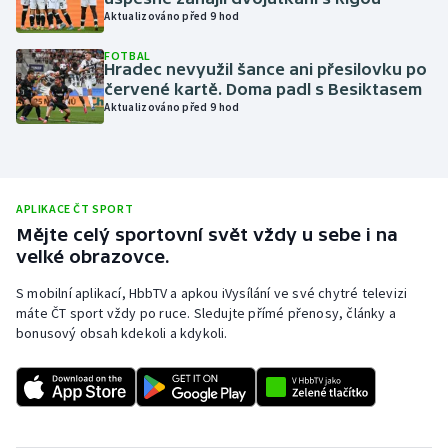
Aktualizováno před 9 hod
Olympijské hry
FOTBAL
Hradec nevyužil šance ani přesilovku po
Parasport
červené kartě. Doma padl s Besiktasem
Aktualizováno před 9 hod
Plavání
Plážový volejbal
APLIKACE ČT SPORT
Ragby
Mějte celý sportovní svět vždy u sebe i na
velké obrazovce.
Rychlobruslení
S mobilní aplikací, HbbTV a apkou iVysílání ve své chytré televizi
máte ČT sport vždy po ruce. Sledujte přímé přenosy, články a
Rychlostní kanoistika
bonusový obsah kdekoli a kdykoli.
Short track
Sportovní střelba